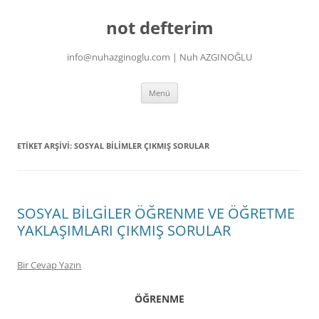
İçeriğe
atla
not defterim
info@nuhazginoglu.com | Nuh AZGINOĞLU
Menü
ETIKET ARŞIVI:
SOSYAL BILIMLER ÇIKMIŞ SORULAR
SOSYAL BİLGİLER ÖĞRENME VE ÖĞRETME
YAKLAŞIMLARI ÇIKMIŞ SORULAR
Bir Cevap Yazın
ÖĞRENME