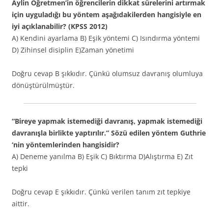
Aylin Öğretmen’in öğrencilerin dikkat sürelerini artırmak
için uyguladığı bu yöntem aşağıdakilerden hangisiyle en
iyi açıklanabilir? (KPSS 2012)
A) Kendini ayarlama B) Eşik yöntemi C) Isındırma yöntemi
D) Zihinsel disiplin E)Zaman yönetimi
Doğru cevap B şıkkıdır. Çünkü olumsuz davranış olumluya
dönüştürülmüştür.
“Bireye yapmak istemediği davranış, yapmak istemediği
davranışla birlikte yaptırılır.” Sözü edilen yöntem Guthrie
‘nin yöntemlerinden hangisidir?
A) Deneme yanılma B) Eşik C) Bıktırma D)Alıştırma E) Zıt
tepki
Doğru cevap E şıkkıdır. Çünkü verilen tanım zıt tepkiye
aittir.