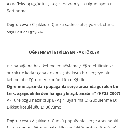
A) Refleks B) İçgüdü C) Geçici davranış D) Olgunlaşma E)
Şartlanma
Doğru cevap C şıkkıdır. Çünkü sadece ateş yüksek olunca
sayıklaması geçicidir.
ÖĞRENMEYİ ETKİLEYEN FAKTÖRLER
Bir papağana bazı kelimeleri söylemeyi öğretebilirsiniz;
ancak ne kadar çabalarsanız çabalayın bir serçeye bir
kelime bile öğretmeniz mümkün değildir.
Öğrenme açısından papağanla serçe arasında görülen bu
fark, aşağıdakilerden hangisiyle açıklanabilir? (KPSS 2007)
A) Türe özgü hazır oluş B) Aşırı uyarılma C) Güdülenme D)
Dikkat bozukluğu E) Büyüme
Doğru cevap A şıkkıdır. Çünkü papağanla serçe arasındaki
farkın nedeni öğrenmeyi etkileyen faktörlerden türe özgü