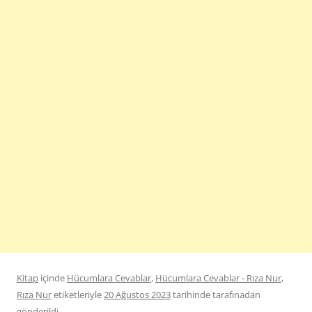
Kitap
içinde
Hücumlara Cevablar
,
Hücumlara Cevablar - Rıza Nur
,
Rıza Nur
etiketleriyle
20 Ağustos 2023
tarihinde
tarafınadan
gönderildi.