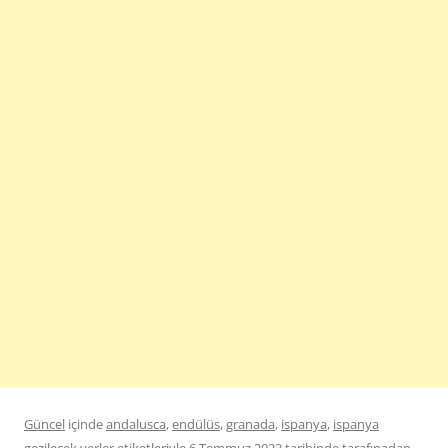
Güncel
içinde
andalusca
,
endülüs
,
granada
,
ispanya
,
ispanya