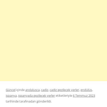
Güncel
içinde
andalusca
,
cadiz
,
cadiz gezilecek yerler
,
endülüs
,
ispanya
,
ispanyada gezilecek yerler
etiketleriyle
6 Temmuz 2023
tarihinde
tarafınadan gönderildi.