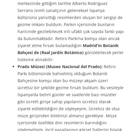
merkezinde gittiğim tarihte Alberto Rodríguez
Serrano isimli sanatçının geleneksel İspanya
kültürünü yansıttığı resimlerden oluşan bir sergiyi de
gezme imkanı buldum. Parkın içerisinde bunların
haricinde gezilebilecek irili ufaklı çok sayıda farklı yapı
da bulunmaktadır. Retiro Parkı’na komşu olan ancak
ziyaret etme fırsatı bulamadığım
Madrid’in Botanik
Bahçesi de (Real Jardín Botánico)
görülebilecek yerler
listesine alınabilir.
Prado Müzesi (Museo Nacional del Prado):
Retiro
Parkı bölümünde bahsetmiş olduğum Botanik
Bahçesine komşu olan bu müzeyi akşam üzeri
ücretsiz bir şekilde gezme fırsatı buldum. Bu vesileyle
İspanya’da belirli günler ve saatlerde bazı müzeler
gibi ücretli girişe sahip yapıların ücretsiz olarak
ziyaret edilebildiğini de söyleyeyim. Ücretsiz de olsa
müze girişinden biletinizi almanız gerekiyor. Müze
içerisinde özellikle dini resimlerin barındığını
söylemeliyim. İncil pasajlarının görsel hallerini büyük