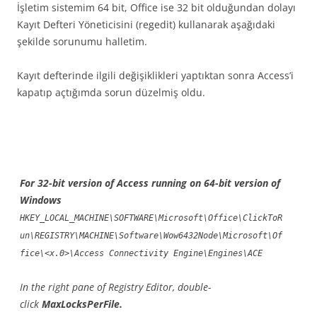
İşletim sistemim 64 bit, Office ise 32 bit olduğundan dolayı
Kayıt Defteri Yöneticisini (regedit) kullanarak aşağıdaki
şekilde sorunumu halletim.
Kayıt defterinde ilgili değişiklikleri yaptıktan sonra Access’i
kapatıp açtığımda sorun düzelmiş oldu.
For 32-bit version of Access running on 64-bit version of
Windows
HKEY_LOCAL_MACHINE\SOFTWARE\Microsoft\Office\ClickToR
un\REGISTRY\MACHINE\Software\Wow6432Node\Microsoft\Of
fice\<x.0>\Access Connectivity Engine\Engines\ACE
In the right pane of Registry Editor, double-
click
MaxLocksPerFile.