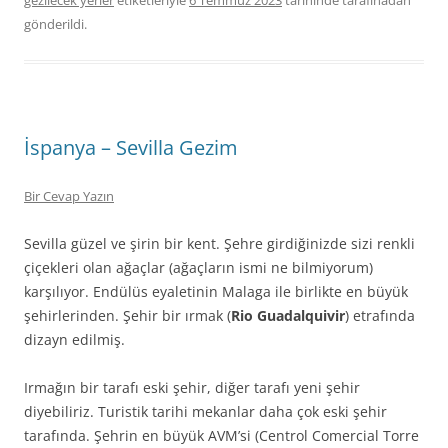
gezilecek yerler
etiketleriyle
6 Temmuz 2023
tarihinde
tarafınadan
gönderildi.
İspanya – Sevilla Gezim
Bir Cevap Yazın
Sevilla güzel ve şirin bir kent. Şehre girdiğinizde sizi renkli
çiçekleri olan ağaçlar (ağaçların ismi ne bilmiyorum)
karşılıyor. Endülüs eyaletinin Malaga ile birlikte en büyük
şehirlerinden. Şehir bir ırmak (
Rio Guadalquivir
) etrafında
dizayn edilmiş.
Irmağın bir tarafı eski şehir, diğer tarafı yeni şehir
diyebiliriz. Turistik tarihi mekanlar daha çok eski şehir
tarafında. Şehrin en büyük AVM’si (Centrol Comercial Torre