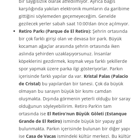
bir saygısızlık olarak atfedilmiyor. Ayrıca bağıs
karşılığında yakılan elektronik mumların da garibime
gittiğini söylemeden geçemeyeceğim. Genelde
gezilecek yerler sabah saat 10:00’dan önce açılmıyor.
Retiro Parkı (Parque de El Retiro):
Şehrin ortasında
bir çok farklı girişi olan ve devasa bir park. Büyük
kocaman ağaçlar arasında şehrin ortasında iken
aslında şehirden uzaklaşıyorsunuz. İnsanlar
köpeklerini gezdirmek, koşmak veya farklı şekillerde
spor yapmak üzere parka ilgi gösteriyorlar. Parkın
içerisinde farklı yapılar da var.
Kristal Palas (Palacio
de Cristal)
bu yapılardan bir tanesi. Çok da büyük
olmayan bu sarayın büyük bir kısmı camdan
oluşmakta. Dışında görmenin yeterli olduğu bir saray
olduğunun söyleyebilirim. Retiro Park’ın tam
ortasında ise
El Retiro’nun Büyük Göleti (Estanque
Grande de El Retiro)
isminde büyük bir yapay göl
bulunmakta. Parkın içerisinde bulunan bir diğer yapı
ise
Casa de Vacas
ismindeki kültür merkezi. Bu kültür