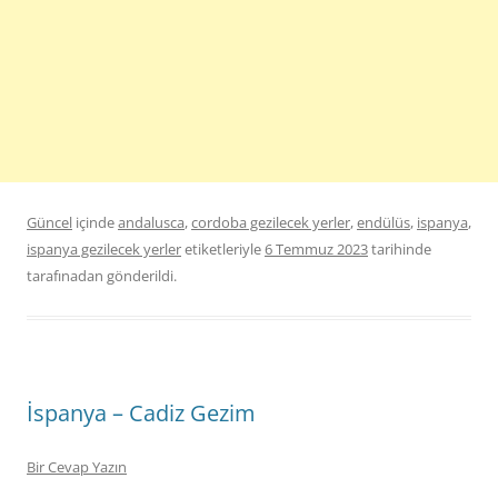
Güncel
içinde
andalusca
,
cordoba gezilecek yerler
,
endülüs
,
ispanya
,
ispanya gezilecek yerler
etiketleriyle
6 Temmuz 2023
tarihinde
tarafınadan gönderildi.
İspanya – Cadiz Gezim
Bir Cevap Yazın