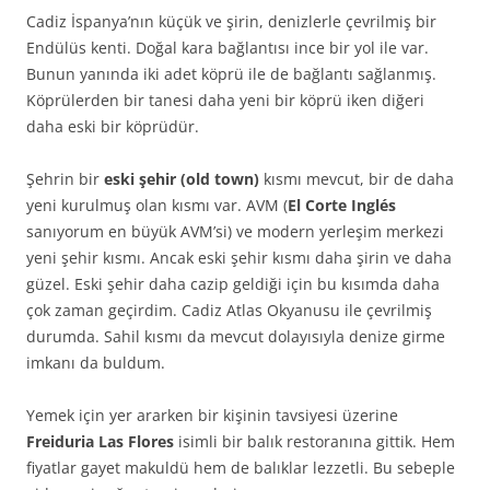
Cadiz İspanya’nın küçük ve şirin, denizlerle çevrilmiş bir
Endülüs kenti. Doğal kara bağlantısı ince bir yol ile var.
Bunun yanında iki adet köprü ile de bağlantı sağlanmış.
Köprülerden bir tanesi daha yeni bir köprü iken diğeri
daha eski bir köprüdür.
Şehrin bir
eski şehir (old town)
kısmı mevcut, bir de daha
yeni kurulmuş olan kısmı var. AVM (
El Corte Inglés
sanıyorum en büyük AVM’si) ve modern yerleşim merkezi
yeni şehir kısmı. Ancak eski şehir kısmı daha şirin ve daha
güzel. Eski şehir daha cazip geldiği için bu kısımda daha
çok zaman geçirdim. Cadiz Atlas Okyanusu ile çevrilmiş
durumda. Sahil kısmı da mevcut dolayısıyla denize girme
imkanı da buldum.
Yemek için yer ararken bir kişinin tavsiyesi üzerine
Freiduria Las Flores
isimli bir balık restoranına gittik. Hem
fiyatlar gayet makuldü hem de balıklar lezzetli. Bu sebeple