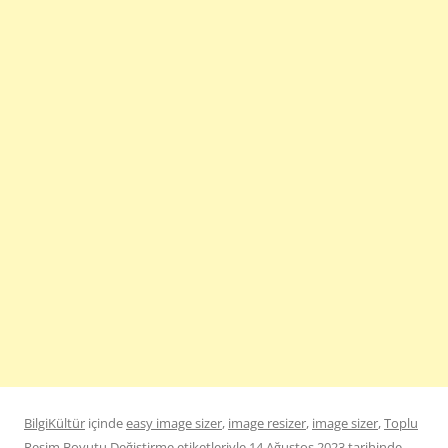
BilgiKültür
içinde
easy image sizer
,
image resizer
,
image sizer
,
Toplu
Resim Boyutu Değiştirme
etiketleriyle
14 Ağustos 2023
tarihinde