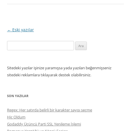
Yazı
←
Eski yazılar
dolaşımı
Arama:
Sitedeki yazılar işinize yaramışsa yada yazıları beğenmişseniz
sitedeki reklamlara tıklayarak destek olabilirsiniz.
SON YAZILAR
Regex: Her satırda belirli bir karakter sayısı seçme
Hiç Oldum
Godaddy Üçüncü Parti SSL Yenileme İşlemi