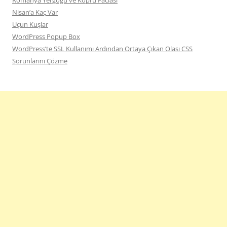
Romanya Yergöğü ve Köprü Faciası
Nisan’a Kaç Var
Uçun Kuşlar
WordPress Popup Box
WordPress’te SSL Kullanımı Ardından Ortaya Çıkan Olası CSS
Sorunlarını Çözme