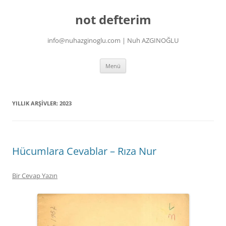
İçeriğe
atla
not defterim
info@nuhazginoglu.com | Nuh AZGINOĞLU
Menü
YILLIK ARŞIVLER:
2023
Hücumlara Cevablar – Rıza Nur
Bir Cevap Yazın