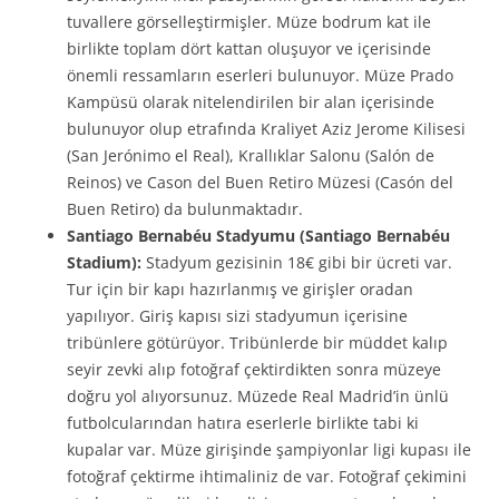
tuvallere görselleştirmişler. Müze bodrum kat ile
birlikte toplam dört kattan oluşuyor ve içerisinde
önemli ressamların eserleri bulunuyor. Müze Prado
Kampüsü olarak nitelendirilen bir alan içerisinde
bulunuyor olup etrafında Kraliyet Aziz Jerome Kilisesi
(San Jerónimo el Real), Krallıklar Salonu (Salón de
Reinos) ve Cason del Buen Retiro Müzesi (Casón del
Buen Retiro) da bulunmaktadır.
Santiago Bernabéu Stadyumu (Santiago Bernabéu
Stadium):
Stadyum gezisinin 18€ gibi bir ücreti var.
Tur için bir kapı hazırlanmış ve girişler oradan
yapılıyor. Giriş kapısı sizi stadyumun içerisine
tribünlere götürüyor. Tribünlerde bir müddet kalıp
seyir zevki alıp fotoğraf çektirdikten sonra müzeye
doğru yol alıyorsunuz. Müzede Real Madrid’in ünlü
futbolcularından hatıra eserlerle birlikte tabi ki
kupalar var. Müze girişinde şampiyonlar ligi kupası ile
fotoğraf çektirme ihtimaliniz de var. Fotoğraf çekimini