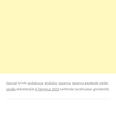
Güncel
içinde
andalusca
,
endülüs
,
ispanya
,
ispanya gezilecek yerler
,
sevilla
etiketleriyle
6 Temmuz 2023
tarihinde
tarafınadan gönderildi.