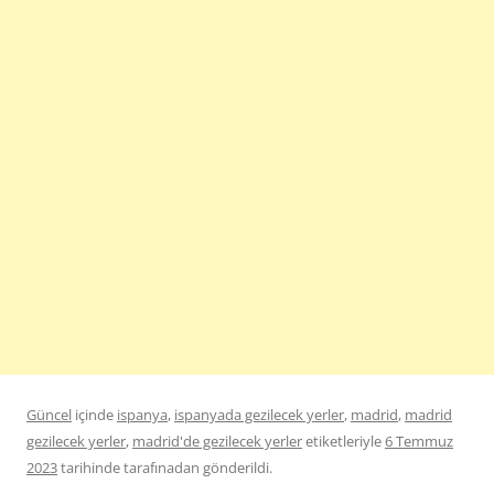
Güncel
içinde
ispanya
,
ispanyada gezilecek yerler
,
madrid
,
madrid
gezilecek yerler
,
madrid'de gezilecek yerler
etiketleriyle
6 Temmuz
2023
tarihinde
tarafınadan gönderildi.