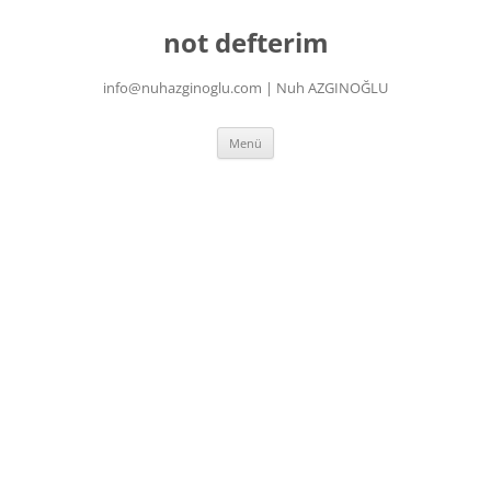
İçeriğe
atla
not defterim
info@nuhazginoglu.com | Nuh AZGINOĞLU
Menü