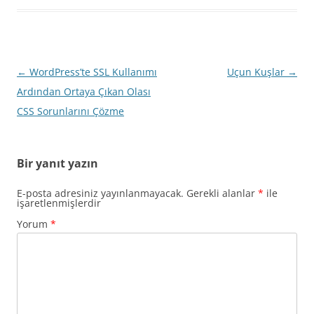
Yazı
←
WordPress’te SSL Kullanımı
Uçun Kuşlar
→
dolaşımı
Ardından Ortaya Çıkan Olası
CSS Sorunlarını Çözme
Bir yanıt yazın
E-posta adresiniz yayınlanmayacak.
Gerekli alanlar
*
ile
işaretlenmişlerdir
Yorum
*