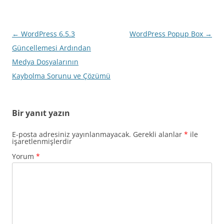
Yazı
←
WordPress 6.5.3
WordPress Popup Box
→
dolaşımı
Güncellemesi Ardından
Medya Dosyalarının
Kaybolma Sorunu ve Çözümü
Bir yanıt yazın
E-posta adresiniz yayınlanmayacak.
Gerekli alanlar
*
ile
işaretlenmişlerdir
Yorum
*