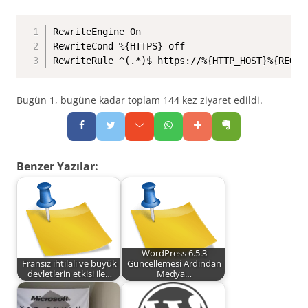
RewriteEngine On

RewriteCond %{HTTPS} off

RewriteRule ^(.*)$ https://%{HTTP_HOST}%{REQUE
Bugün 1, bugüne kadar toplam 144 kez ziyaret edildi.
Benzer Yazılar:
WordPress 6.5.3
Fransız ihtilali ve büyük
Güncellemesi Ardından
devletlerin etkisi ile…
Medya…