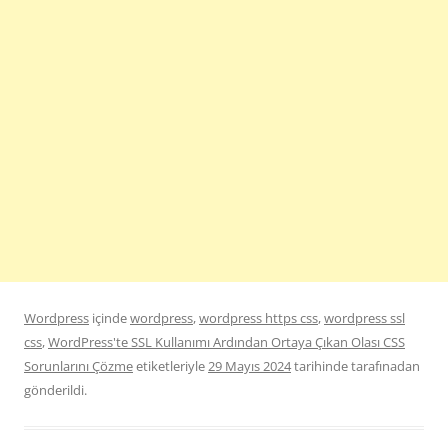
Wordpress
içinde
wordpress
,
wordpress https css
,
wordpress ssl
css
,
WordPress'te SSL Kullanımı Ardından Ortaya Çıkan Olası CSS
Sorunlarını Çözme
etiketleriyle
29 Mayıs 2024
tarihinde
tarafınadan
gönderildi.