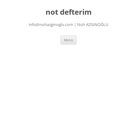
İçeriğe
atla
not defterim
info@nuhazginoglu.com | Nuh AZGINOĞLU
Menü