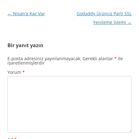
Yazı
←
Nisan’a Kaç Var
Godaddy Üçüncü Parti SSL
dolaşımı
Yenileme İşlemi
→
Bir yanıt yazın
E-posta adresiniz yayınlanmayacak.
Gerekli alanlar
*
ile
işaretlenmişlerdir
Yorum
*