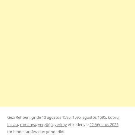
Gezi Rehberi
içinde
13 ağustos 1595
,
1595
,
ağustos 1595
,
köprü
faciası
,
romanya
,
yergöğü
,
yerköy
etiketleriyle
22 Ağustos 2025
tarihinde
tarafınadan gönderildi.