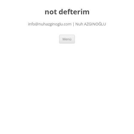
İçeriğe
atla
not defterim
info@nuhazginoglu.com | Nuh AZGINOĞLU
Menü