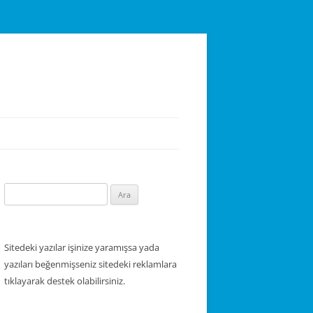
Arama:
Sitedeki yazılar işinize yaramışsa yada
yazıları beğenmişseniz sitedeki reklamlara
tıklayarak destek olabilirsiniz.