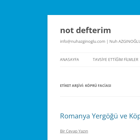
İçeriğe
atla
not defterim
info@nuhazginoglu.com | Nuh AZGINOĞL
ANASAYFA
TAVSIYE ETTIĞIM FILMLER
ETIKET ARŞIVI:
KÖPRÜ FACIASI
Romanya Yergöğü ve Köp
Bir Cevap Yazın