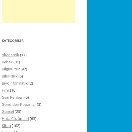
KATEGORILER
Akademik
(17)
Bebek
(31)
BilgiKültür
(97)
Bilirkişilik
(5)
Biyoinformatik
(2)
Film
(10)
Gezi Rehberi
(5)
Gönülden Kopanlar
(3)
Güncel
(23)
Hata Çözümleri
(63)
Kitap
(102)