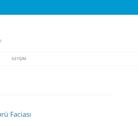
U
İLETIŞIM
rü Faciası