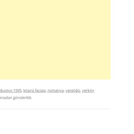
ağustos 1595
,
köprü faciası
,
romanya
,
yergöğü
,
yerköy
fınadan gönderildi.