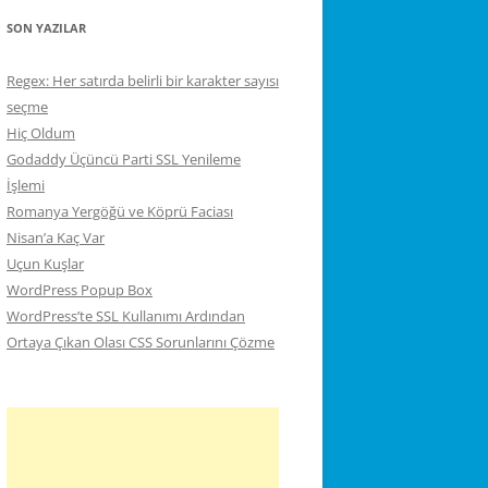
SON YAZILAR
Regex: Her satırda belirli bir karakter sayısı
seçme
Hiç Oldum
Godaddy Üçüncü Parti SSL Yenileme
İşlemi
Romanya Yergöğü ve Köprü Faciası
Nisan’a Kaç Var
Uçun Kuşlar
WordPress Popup Box
WordPress’te SSL Kullanımı Ardından
Ortaya Çıkan Olası CSS Sorunlarını Çözme