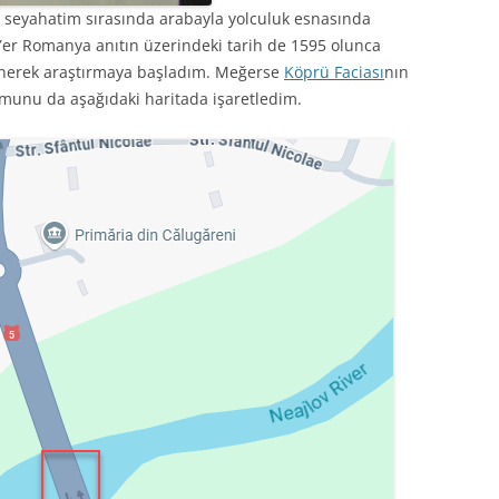
 seyahatim sırasında arabayla yolculuk esnasında
Yer Romanya anıtın üzerindeki tarih de 1595 olunca
şünerek araştırmaya başladım. Meğerse
Köprü Faciası
nın
umunu da aşağıdaki haritada işaretledim.