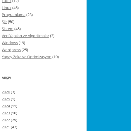
Latex
(12)
Linux
(46)
Programlama
(23)
Şiir
(50)
Sistem
(45)
Veri Yapıları ve Algoritmalar
(3)
Windows
(19)
Wordpress
(25)
Yapay Zeka ve Optimizasyon
(10)
ARŞIV
2026
(3)
2025
(1)
2024
(11)
2023
(16)
2022
(29)
2021
(47)