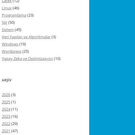
Latex
(12)
Linux
(46)
Programlama
(23)
Şiir
(50)
Sistem
(45)
Veri Yapıları ve Algoritmalar
(3)
Windows
(19)
Wordpress
(25)
Yapay Zeka ve Optimizasyon
(10)
ARŞIV
2026
(3)
2025
(1)
2024
(11)
2023
(16)
2022
(29)
2021
(47)