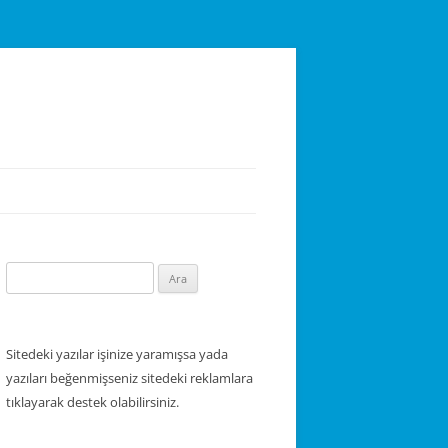
Arama:
Sitedeki yazılar işinize yaramışsa yada
yazıları beğenmişseniz sitedeki reklamlara
tıklayarak destek olabilirsiniz.