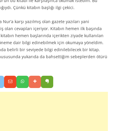
ur’un bu kitabı ile karşılaşınca okumak istedim. Bu
ıydı. Çünkü kitabın başlığı ilgi çekici.
a Nur’a karşı yazılmış olan gazete yazıları yani
ş olan cevapları içeriyor. Kitabın hemen ilk başında
kitabın hemen başlarında içerikten ziyade kullanılan
döneme dair bilgi edinebilmek için okumaya yöneldim.
da belirli bir seviyede bilgi edinilebilecek bir kitap.
ik hususunda yukarıda da bahsettiğim sebeplerden ötürü