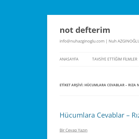
İçeriğe
atla
not defterim
info@nuhazginoglu.com | Nuh AZGINOĞL
ANASAYFA
TAVSIYE ETTIĞIM FILMLER
ETIKET ARŞIVI:
HÜCUMLARA CEVABLAR – RIZA 
Hücumlara Cevablar – Rı
Bir Cevap Yazın