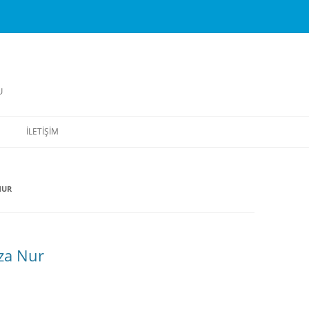
U
İLETIŞIM
NUR
za Nur