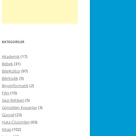
KATEGORILER
Akademik
(17)
Bebek
(31)
BilgiKültür
(97)
Bilirkişilik
(5)
Biyoinformatik
(2)
Film
(10)
Gezi Rehberi
(5)
Gönülden Kopanlar
(3)
Güncel
(23)
Hata Çözümleri
(63)
Kitap
(102)