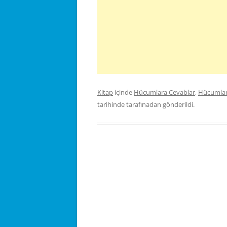
Kitap
içinde
Hücumlara Cevablar
,
Hücumlara
tarihinde
tarafınadan gönderildi.