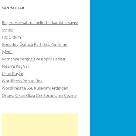
SON YAZILAR
Regex: Her satırda belirli bir karakter sayısı
seçme
Hiç Oldum
Godaddy Üçüncü Parti SSL Yenileme
İşlemi
Romanya Yergöğü ve Köprü Faciası
Nisan’a Kaç Var
Uçun Kuşlar
WordPress Popup Box
WordPress’te SSL Kullanımı Ardından
Ortaya Çıkan Olası CSS Sorunlarını Çözme