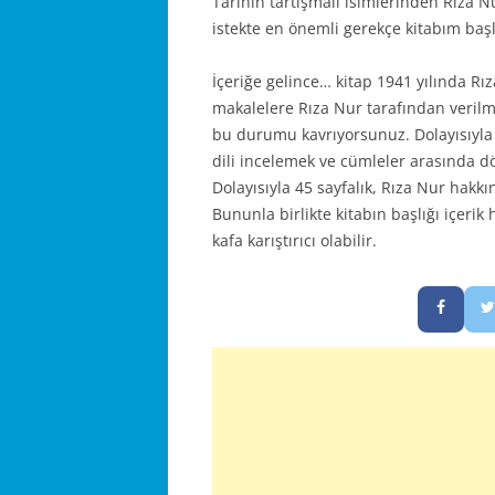
Tarihin tartışmalı isimlerinden Rıza N
istekte en önemli gerekçe kitabım başlığ
İçeriğe gelince… kitap 1941 yılında Rız
makalelere Rıza Nur tarafından verilmi
bu durumu kavrıyorsunuz. Dolayısıyla 
dili incelemek ve cümleler arasında 
Dolayısıyla 45 sayfalık, Rıza Nur hakkın
Bununla birlikte kitabın başlığı içer
kafa karıştırıcı olabilir.