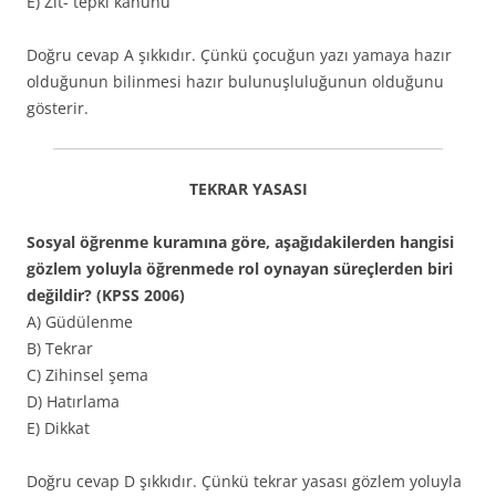
E) Zıt- tepki kanunu
Doğru cevap A şıkkıdır. Çünkü çocuğun yazı yamaya hazır
olduğunun bilinmesi hazır bulunuşluluğunun olduğunu
gösterir.
TEKRAR YASASI
Sosyal öğrenme kuramına göre, aşağıdakilerden hangisi
gözlem yoluyla öğrenmede rol oynayan süreçlerden biri
değildir? (KPSS 2006)
A) Güdülenme
B) Tekrar
C) Zihinsel şema
D) Hatırlama
E) Dikkat
Doğru cevap D şıkkıdır. Çünkü tekrar yasası gözlem yoluyla