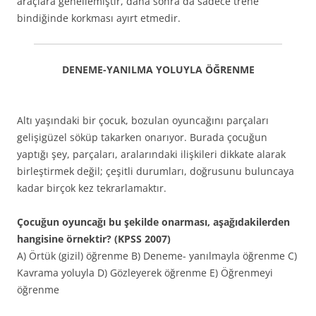
araçlara genellemiştir, daha sonra da sadece trene
bindiğinde korkması ayırt etmedir.
DENEME-YANILMA YOLUYLA ÖĞRENME
Altı yaşındaki bir çocuk, bozulan oyuncağını parçaları
gelişigüzel söküp takarken onarıyor. Burada çocuğun
yaptığı şey, parçaları, aralarındaki ilişkileri dikkate alarak
birleştirmek değil; çeşitli durumları, doğrusunu buluncaya
kadar birçok kez tekrarlamaktır.
Çocuğun oyuncağı bu şekilde onarması, aşağıdakilerden
hangisine örnektir? (KPSS 2007)
A) Örtük (gizil) öğrenme B) Deneme- yanılmayla öğrenme C)
Kavrama yoluyla D) Gözleyerek öğrenme E) Öğrenmeyi
öğrenme