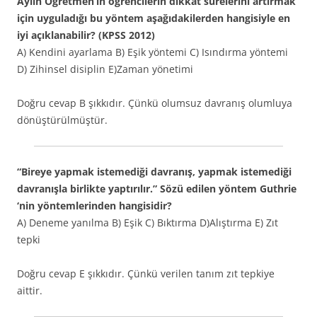
Aylin Öğretmen’in öğrencilerin dikkat sürelerini artırmak
için uyguladığı bu yöntem aşağıdakilerden hangisiyle en
iyi açıklanabilir? (KPSS 2012)
A) Kendini ayarlama B) Eşik yöntemi C) Isındırma yöntemi
D) Zihinsel disiplin E)Zaman yönetimi
Doğru cevap B şıkkıdır. Çünkü olumsuz davranış olumluya
dönüştürülmüştür.
“Bireye yapmak istemediği davranış, yapmak istemediği
davranışla birlikte yaptırılır.” Sözü edilen yöntem Guthrie
‘nin yöntemlerinden hangisidir?
A) Deneme yanılma B) Eşik C) Bıktırma D)Alıştırma E) Zıt
tepki
Doğru cevap E şıkkıdır. Çünkü verilen tanım zıt tepkiye
aittir.