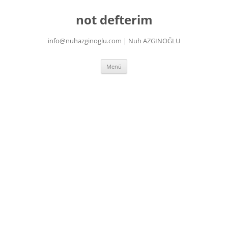
İçeriğe
atla
not defterim
info@nuhazginoglu.com | Nuh AZGINOĞLU
Menü