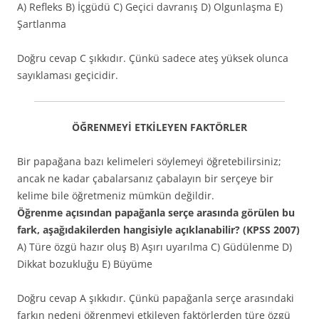
A) Refleks B) İçgüdü C) Geçici davranış D) Olgunlaşma E)
Şartlanma
Doğru cevap C şıkkıdır. Çünkü sadece ateş yüksek olunca
sayıklaması geçicidir.
ÖĞRENMEYİ ETKİLEYEN FAKTÖRLER
Bir papağana bazı kelimeleri söylemeyi öğretebilirsiniz;
ancak ne kadar çabalarsanız çabalayın bir serçeye bir
kelime bile öğretmeniz mümkün değildir.
Öğrenme açısından papağanla serçe arasında görülen bu
fark, aşağıdakilerden hangisiyle açıklanabilir? (KPSS 2007)
A) Türe özgü hazır oluş B) Aşırı uyarılma C) Güdülenme D)
Dikkat bozukluğu E) Büyüme
Doğru cevap A şıkkıdır. Çünkü papağanla serçe arasındaki
farkın nedeni öğrenmeyi etkileyen faktörlerden türe özgü