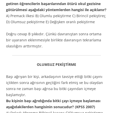
getiren öğrencilerin başarılarından ötürü okul gezisine
götürülmesi aşağıdaki yöntemlerden hangisi ile açıklanır?
A) Premack ilkesi B) Olumlu pekiştirme C) Birincil pekiştireç
D) Olumsuz pekiştirme E) Değişken oranlı pekiştirme
Doğru cevap B şıkkıdır. Çünkü davranıştan sonra ortama
bir uyaranın eklenmesiyle birlikte davranışın tekrarlama
olasılığını arttırmıştır.
OLUMSUZ PEKİŞTİRME
Başı ağrıyan bir kişi, arkadaşının tavsiye ettiği bitki çayını
içtikten sonra ağrısının geçtiğini fark etmiş ve bu olaydan
sonra ne zaman başı ağrısa bu bitki çayından içmeye
başlamıştır.
Bu kişinin başı ağrıdığında bitki çayı içmeye başlaması
aşağıdakilerden hangisinin sonucudur? (KPSS 2007)
A) Dolaylı öğrenme B)İkincil kazanç C)Olumsuz pekiştirme