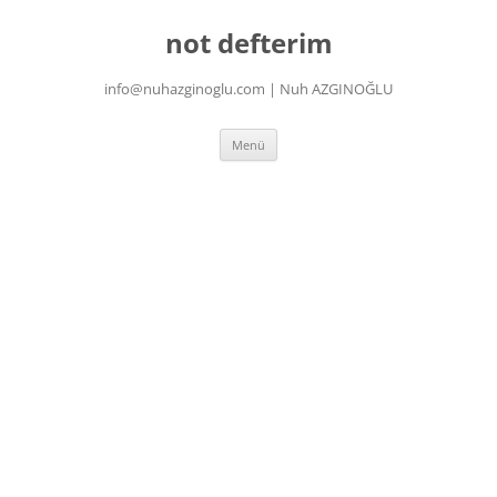
İçeriğe
atla
not defterim
info@nuhazginoglu.com | Nuh AZGINOĞLU
Menü