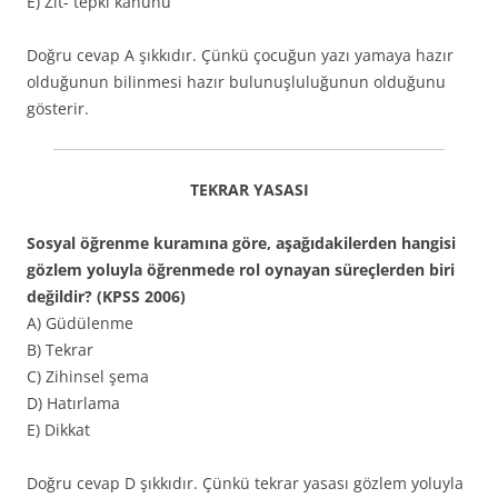
E) Zıt- tepki kanunu
Doğru cevap A şıkkıdır. Çünkü çocuğun yazı yamaya hazır
olduğunun bilinmesi hazır bulunuşluluğunun olduğunu
gösterir.
TEKRAR YASASI
Sosyal öğrenme kuramına göre, aşağıdakilerden hangisi
gözlem yoluyla öğrenmede rol oynayan süreçlerden biri
değildir? (KPSS 2006)
A) Güdülenme
B) Tekrar
C) Zihinsel şema
D) Hatırlama
E) Dikkat
Doğru cevap D şıkkıdır. Çünkü tekrar yasası gözlem yoluyla