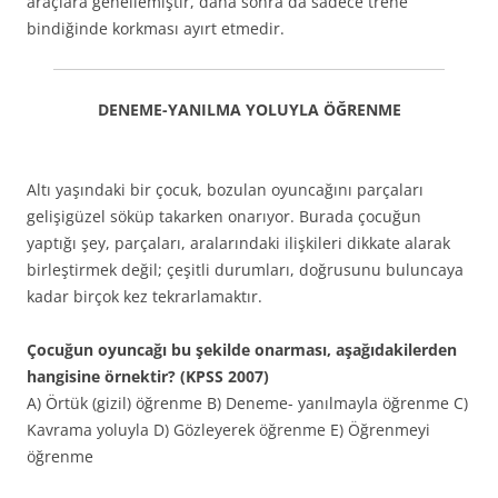
araçlara genellemiştir, daha sonra da sadece trene
bindiğinde korkması ayırt etmedir.
DENEME-YANILMA YOLUYLA ÖĞRENME
Altı yaşındaki bir çocuk, bozulan oyuncağını parçaları
gelişigüzel söküp takarken onarıyor. Burada çocuğun
yaptığı şey, parçaları, aralarındaki ilişkileri dikkate alarak
birleştirmek değil; çeşitli durumları, doğrusunu buluncaya
kadar birçok kez tekrarlamaktır.
Çocuğun oyuncağı bu şekilde onarması, aşağıdakilerden
hangisine örnektir? (KPSS 2007)
A) Örtük (gizil) öğrenme B) Deneme- yanılmayla öğrenme C)
Kavrama yoluyla D) Gözleyerek öğrenme E) Öğrenmeyi
öğrenme