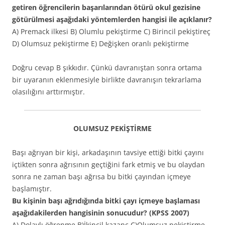
getiren öğrencilerin başarılarından ötürü okul gezisine
götürülmesi aşağıdaki yöntemlerden hangisi ile açıklanır?
A) Premack ilkesi B) Olumlu pekiştirme C) Birincil pekiştireç
D) Olumsuz pekiştirme E) Değişken oranlı pekiştirme
Doğru cevap B şıkkıdır. Çünkü davranıştan sonra ortama
bir uyaranın eklenmesiyle birlikte davranışın tekrarlama
olasılığını arttırmıştır.
OLUMSUZ PEKİŞTİRME
Başı ağrıyan bir kişi, arkadaşının tavsiye ettiği bitki çayını
içtikten sonra ağrısının geçtiğini fark etmiş ve bu olaydan
sonra ne zaman başı ağrısa bu bitki çayından içmeye
başlamıştır.
Bu kişinin başı ağrıdığında bitki çayı içmeye başlaması
aşağıdakilerden hangisinin sonucudur? (KPSS 2007)
A) Dolaylı öğrenme B)İkincil kazanç C)Olumsuz pekiştirme