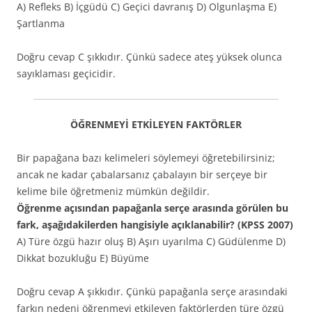
A) Refleks B) İçgüdü C) Geçici davranış D) Olgunlaşma E)
Şartlanma
Doğru cevap C şıkkıdır. Çünkü sadece ateş yüksek olunca
sayıklaması geçicidir.
ÖĞRENMEYİ ETKİLEYEN FAKTÖRLER
Bir papağana bazı kelimeleri söylemeyi öğretebilirsiniz;
ancak ne kadar çabalarsanız çabalayın bir serçeye bir
kelime bile öğretmeniz mümkün değildir.
Öğrenme açısından papağanla serçe arasında görülen bu
fark, aşağıdakilerden hangisiyle açıklanabilir? (KPSS 2007)
A) Türe özgü hazır oluş B) Aşırı uyarılma C) Güdülenme D)
Dikkat bozukluğu E) Büyüme
Doğru cevap A şıkkıdır. Çünkü papağanla serçe arasındaki
farkın nedeni öğrenmeyi etkileyen faktörlerden türe özgü