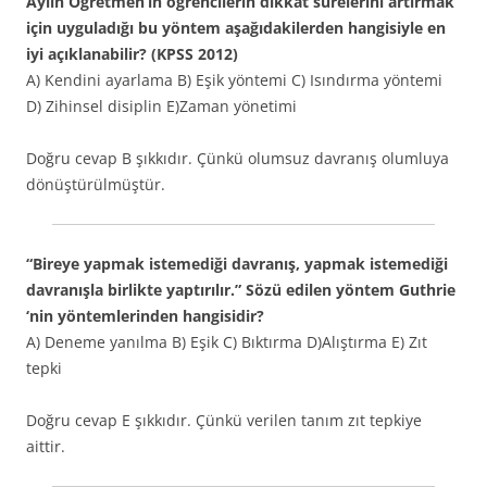
Aylin Öğretmen’in öğrencilerin dikkat sürelerini artırmak
için uyguladığı bu yöntem aşağıdakilerden hangisiyle en
iyi açıklanabilir? (KPSS 2012)
A) Kendini ayarlama B) Eşik yöntemi C) Isındırma yöntemi
D) Zihinsel disiplin E)Zaman yönetimi
Doğru cevap B şıkkıdır. Çünkü olumsuz davranış olumluya
dönüştürülmüştür.
“Bireye yapmak istemediği davranış, yapmak istemediği
davranışla birlikte yaptırılır.” Sözü edilen yöntem Guthrie
‘nin yöntemlerinden hangisidir?
A) Deneme yanılma B) Eşik C) Bıktırma D)Alıştırma E) Zıt
tepki
Doğru cevap E şıkkıdır. Çünkü verilen tanım zıt tepkiye
aittir.