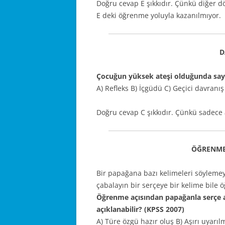
Doğru cevap E şıkkıdır. Çünkü diğer dö
E deki öğrenme yoluyla kazanılmıyor.
D
Çocuğun yüksek ateşi olduğunda sayı
A) Refleks B) İçgüdü C) Geçici davran
Doğru cevap C şıkkıdır. Çünkü sadece 
ÖĞRENME
Bir papağana bazı kelimeleri söylemey
çabalayın bir serçeye bir kelime bile
Öğrenme açısından papağanla serçe a
açıklanabilir? (KPSS 2007)
A) Türe özgü hazır oluş B) Aşırı uyar