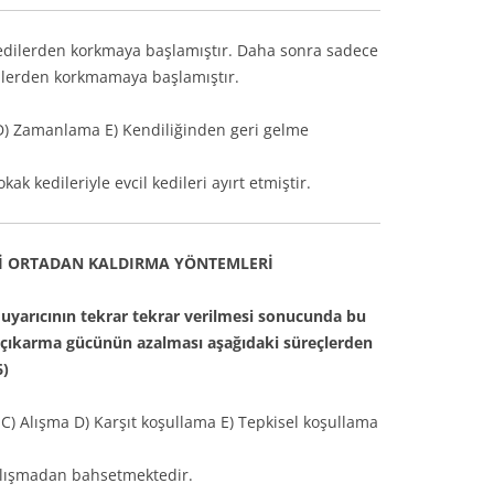
kedilerden korkmaya başlamıştır. Daha sonra sadece
dilerden korkmamaya başlamıştır.
D) Zamanlama E) Kendiliğinden geri gelme
ak kedileriyle evcil kedileri ayırt etmiştir.
Rİ ORTADAN KALDIRMA YÖNTEMLERİ
r uyarıcının tekrar tekrar verilmesi sonucunda bu
a çıkarma gücünün azalması aşağıdaki süreçlerden
6)
C) Alışma D) Karşıt koşullama E) Tepkisel koşullama
alışmadan bahsetmektedir.