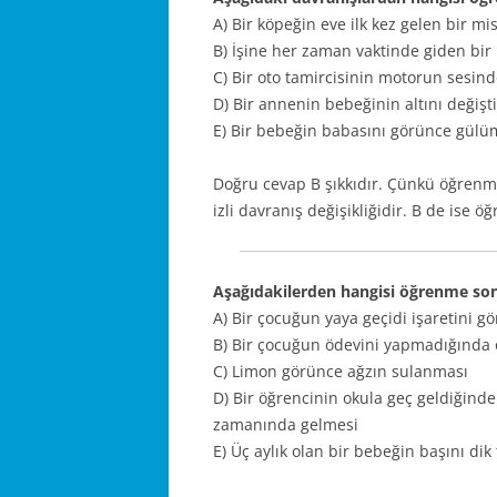
A) Bir köpeğin eve ilk kez gelen bir m
B) İşine her zaman vaktinde giden bir 
C) Bir oto tamircisinin motorun sesi
D) Bir annenin bebeğinin altını değişt
E) Bir bebeğin babasını görünce gül
Doğru cevap B şıkkıdır. Çünkü öğrenm
izli davranış değişikliğidir. B de ise ö
Aşağıdakilerden hangisi öğrenme sonu
A) Bir çocuğun yaya geçidi işaretini 
B) Bir çocuğun ödevini yapmadığında
C) Limon görünce ağzın sulanması
D) Bir öğrencinin okula geç geldiğinde
zamanında gelmesi
E) Üç aylık olan bir bebeğin başını di