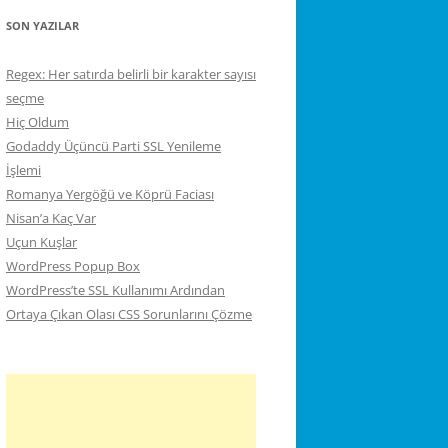
SON YAZILAR
Regex: Her satırda belirli bir karakter sayısı
seçme
Hiç Oldum
Godaddy Üçüncü Parti SSL Yenileme
İşlemi
Romanya Yergöğü ve Köprü Faciası
Nisan’a Kaç Var
Uçun Kuşlar
WordPress Popup Box
WordPress’te SSL Kullanımı Ardından
Ortaya Çıkan Olası CSS Sorunlarını Çözme