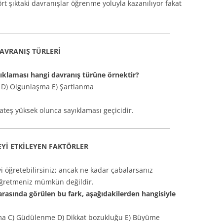
rt şıktaki davranışlar öğrenme yoluyla kazanılıyor fakat
AVRANIŞ TÜRLERİ
klaması hangi davranış türüne örnektir?
ış D) Olgunlaşma E) Şartlanma
ateş yüksek olunca sayıklaması geçicidir.
Yİ ETKİLEYEN FAKTÖRLER
i öğretebilirsiniz; ancak ne kadar çabalarsanız
 öğretmeniz mümkün değildir.
rasında görülen bu fark, aşağıdakilerden hangisiyle
ılma C) Güdülenme D) Dikkat bozukluğu E) Büyüme