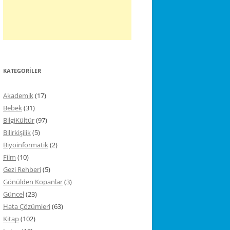
KATEGORILER
Akademik
(17)
Bebek
(31)
BilgiKültür
(97)
Bilirkişilik
(5)
Biyoinformatik
(2)
Film
(10)
Gezi Rehberi
(5)
Gönülden Kopanlar
(3)
Güncel
(23)
Hata Çözümleri
(63)
Kitap
(102)