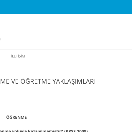
U
İLETIŞIM
NME VE ÖĞRETME YAKLAŞIMLARI
ÖĞRENME
renme yoluyla kazanılmamıştır? (KPSS 2009)