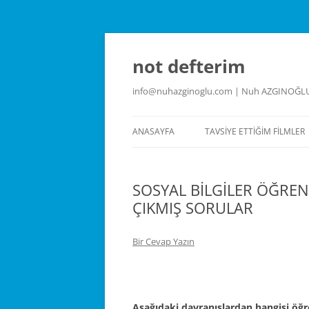
İçeriğe
atla
not defterim
info@nuhazginoglu.com | Nuh AZGINOĞL
ANASAYFA
TAVSIYE ETTIĞIM FILMLER
SOSYAL BİLGİLER ÖĞRE
ÇIKMIŞ SORULAR
Bir Cevap Yazın
Aşağıdaki davranışlardan hangisi öğ