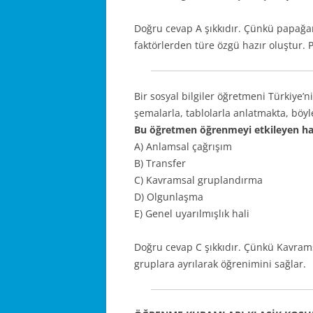
Doğru cevap A şıkkıdır. Çünkü papağan
faktörlerden türe özgü hazır oluştur.
Bir sosyal bilgiler öğretmeni Türkiye’n
şemalarla, tablolarla anlatmakta, böy
Bu öğretmen öğrenmeyi etkileyen ha
A) Anlamsal çağrışım
B) Transfer
C) Kavramsal gruplandırma
D) Olgunlaşma
E) Genel uyarılmışlık hali
Doğru cevap C şıkkıdır. Çünkü Kavram
gruplara ayrılarak öğrenimini sağlar.