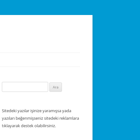
Arama:
Sitedeki yazılar işinize yaramışsa yada
yazıları beğenmişseniz sitedeki reklamlara
tıklayarak destek olabilirsiniz.