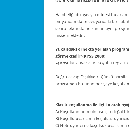
ÖĞRENME KURAMLARI KLASİK KOŞU
Hamileliği dolayısıyla midesi bulanan
bir yandan da televizyondaki bir sab
sonra, ekranda ne zaman aynı progra
hissetmektedir.
Yukarıdaki örnekte yer alan program 
görmektedir?(KPSS 2008)
A) Koşulsuz uyarıcı B) Koşullu tepki C) 
Doğru cevap D şıkkıdır. Çünkü hamilel
programda bulunan her şeye koşullanm
Klasik koşullanma ile ilgili olarak aşa
A) Koşullanmanın olması için doğal bir
B) Koşullu uyarıcının koşulsuz uyarıc
C) Nötr uyarıcı ile koşulsuz uyarıcının 