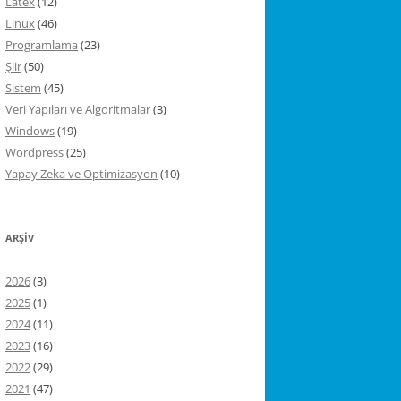
Latex
(12)
Linux
(46)
Programlama
(23)
Şiir
(50)
Sistem
(45)
Veri Yapıları ve Algoritmalar
(3)
Windows
(19)
Wordpress
(25)
Yapay Zeka ve Optimizasyon
(10)
ARŞIV
2026
(3)
2025
(1)
2024
(11)
2023
(16)
2022
(29)
2021
(47)