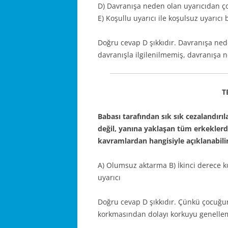
D) Davranışa neden olan uyarıcıdan çok 
E) Koşullu uyarıcı ile koşulsuz uyarıcı
Doğru cevap D şıkkıdır. Davranışa ned
davranışla ilgilenilmemiş, davranışa ne
T
Babası tarafından sık sık cezalandırı
değil, yanına yaklaşan tüm erkeklerd
kavramlardan hangisiyle açıklanabili
A) Olumsuz aktarma B) İkinci derece ko
uyarıcı
Doğru cevap D şıkkıdır. Çünkü çocuğ
korkmasından dolayı korkuyu genellem