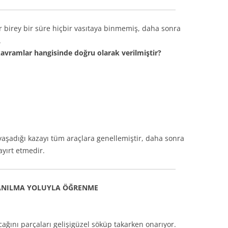
ir birey bir süre hiçbir vasıtaya binmemiş, daha sonra
.
avramlar hangisinde doğru olarak verilmiştir?
yaşadığı kazayı tüm araçlara genellemiştir, daha sonra
yırt etmedir.
ANILMA YOLUYLA ÖĞRENME
cağını parçaları gelişigüzel söküp takarken onarıyor.