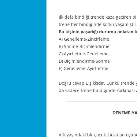
İlk defa bindiği trende kaza geçiren b
trene her bindiğinde korku yaşamıştır
Bu kişinin yaşadığı durumu anlatan k
A) Genelleme-Zincirleme
B) Sönme-Biçimlendirme
C) Ayırt etme-Genelleme
D) Biçimlendirme-Sönme
E) Genelleme-Ayırt etme
Doğru cevap E şıkkıdır. Çünkü trende 
da sadece trene bindiğinde korkması a
DENEME-Y
Altı yaşındaki bir çocuk, bozulan oyun