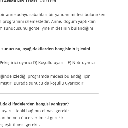
LLANMANIN TEMEL ÖĞELERİ
 bir anne adayı, sabahları bir yandan midesi bulanırken
ah programını izlemektedir. Anne, doğum yaptıktan
m sunucusunu görse, yine midesinin bulandığını
sunucusu, aşağıdakilerden hangisinin işlevini
Pekiştirici uyarıcı D) Koşullu uyarıcı E) Nötr uyarıcı
iğinde izlediği programda midesi bulandığı için
ıştır. Burada sunucu da koşullu uyarıcıdır.
ğıdaki ifadelerden hangisi yanlıştır?
 uyarıcı tepki bağının olması gerekir.
ıdan hemen önce verilmesi gerekir.
eşleştirilmesi gerekir.