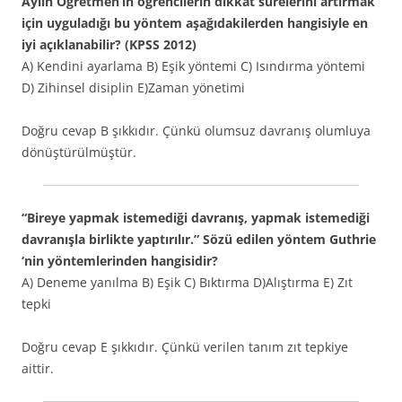
Aylin Öğretmen’in öğrencilerin dikkat sürelerini artırmak
için uyguladığı bu yöntem aşağıdakilerden hangisiyle en
iyi açıklanabilir? (KPSS 2012)
A) Kendini ayarlama B) Eşik yöntemi C) Isındırma yöntemi
D) Zihinsel disiplin E)Zaman yönetimi
Doğru cevap B şıkkıdır. Çünkü olumsuz davranış olumluya
dönüştürülmüştür.
“Bireye yapmak istemediği davranış, yapmak istemediği
davranışla birlikte yaptırılır.” Sözü edilen yöntem Guthrie
‘nin yöntemlerinden hangisidir?
A) Deneme yanılma B) Eşik C) Bıktırma D)Alıştırma E) Zıt
tepki
Doğru cevap E şıkkıdır. Çünkü verilen tanım zıt tepkiye
aittir.