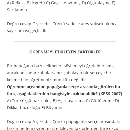
A) Refleks B) İçgüdü C) Geçici davranış D) Olgunlaşma E)
Şartlanma
Doğru cevap C şıkkıdır. Çünkü sadece ateş yüksek olunca
sayıklaması geçicidir.
ÖĞRENMEYİ ETKİLEYEN FAKTÖRLER
Bir papağana bazı kelimeleri söylemeyi öğretebilirsiniz;
ancak ne kadar çabalarsanız çabalayın bir serçeye bir
kelime bile öğretmeniz mümkün değildir.
Öğrenme açısından papağanla serçe arasında görülen bu
fark, aşağıdakilerden hangisiyle açıklanabilir? (KPSS 2007)
A) Türe özgü hazır oluş B) Aşırı uyarılma C) Güdülenme D)
Dikkat bozukluğu E) Büyüme
Doğru cevap A şıkkıdır. Çünkü papağanla serçe arasındaki
farkın nedeni öğrenmeyi etkileyen faktörlerden türe özgü