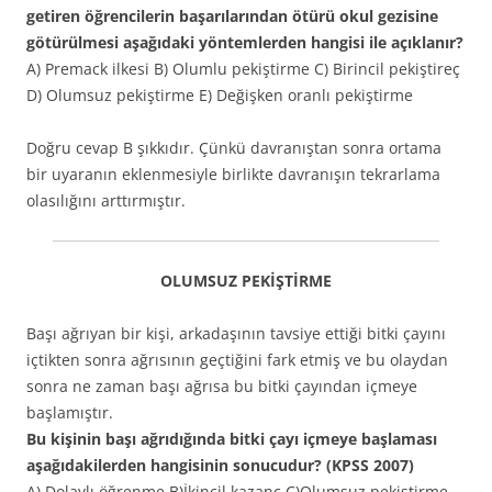
getiren öğrencilerin başarılarından ötürü okul gezisine
götürülmesi aşağıdaki yöntemlerden hangisi ile açıklanır?
A) Premack ilkesi B) Olumlu pekiştirme C) Birincil pekiştireç
D) Olumsuz pekiştirme E) Değişken oranlı pekiştirme
Doğru cevap B şıkkıdır. Çünkü davranıştan sonra ortama
bir uyaranın eklenmesiyle birlikte davranışın tekrarlama
olasılığını arttırmıştır.
OLUMSUZ PEKİŞTİRME
Başı ağrıyan bir kişi, arkadaşının tavsiye ettiği bitki çayını
içtikten sonra ağrısının geçtiğini fark etmiş ve bu olaydan
sonra ne zaman başı ağrısa bu bitki çayından içmeye
başlamıştır.
Bu kişinin başı ağrıdığında bitki çayı içmeye başlaması
aşağıdakilerden hangisinin sonucudur? (KPSS 2007)
A) Dolaylı öğrenme B)İkincil kazanç C)Olumsuz pekiştirme