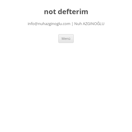
İçeriğe
atla
not defterim
info@nuhazginoglu.com | Nuh AZGINOĞLU
Menü