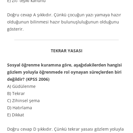
E) Zıt- tepki kanunu
Doğru cevap A şıkkıdır. Çünkü çocuğun yazı yamaya hazır
olduğunun bilinmesi hazır bulunuşluluğunun olduğunu
gösterir.
TEKRAR YASASI
Sosyal öğrenme kuramına göre, aşağıdakilerden hangisi
gözlem yoluyla öğrenmede rol oynayan süreçlerden biri
değildir? (KPSS 2006)
A) Güdülenme
B) Tekrar
C) Zihinsel şema
D) Hatırlama
E) Dikkat
Doğru cevap D şıkkıdır. Çünkü tekrar yasası gözlem yoluyla