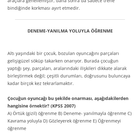
araçlara genellemiştir, daha sonra da sadece trene
bindiğinde korkması ayırt etmedir.
DENEME-YANILMA YOLUYLA ÖĞRENME
Altı yaşındaki bir çocuk, bozulan oyuncağını parçaları
gelişigüzel söküp takarken onarıyor. Burada çocuğun
yaptığı şey, parçaları, aralarındaki ilişkileri dikkate alarak
birleştirmek değil; çeşitli durumları, doğrusunu buluncaya
kadar birçok kez tekrarlamaktır.
Çocuğun oyuncağı bu şekilde onarması, aşağıdakilerden
hangisine örnektir? (KPSS 2007)
A) Örtük (gizil) öğrenme B) Deneme- yanılmayla öğrenme C)
Kavrama yoluyla D) Gözleyerek öğrenme E) Öğrenmeyi
öğrenme