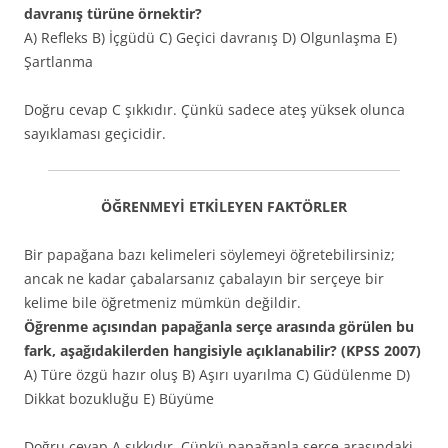
davranış türüne örnektir?
A) Refleks B) İçgüdü C) Geçici davranış D) Olgunlaşma E)
Şartlanma
Doğru cevap C şıkkıdır. Çünkü sadece ateş yüksek olunca
sayıklaması geçicidir.
ÖĞRENMEYİ ETKİLEYEN FAKTÖRLER
Bir papağana bazı kelimeleri söylemeyi öğretebilirsiniz;
ancak ne kadar çabalarsanız çabalayın bir serçeye bir
kelime bile öğretmeniz mümkün değildir.
Öğrenme açısından papağanla serçe arasında görülen bu
fark, aşağıdakilerden hangisiyle açıklanabilir? (KPSS 2007)
A) Türe özgü hazır oluş B) Aşırı uyarılma C) Güdülenme D)
Dikkat bozukluğu E) Büyüme
Doğru cevap A şıkkıdır. Çünkü papağanla serçe arasındaki