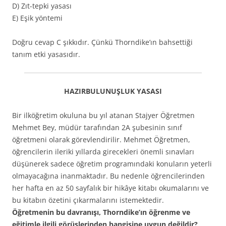
D) Zıt-tepki yasası
E) Eşik yöntemi
Doğru cevap C şıkkıdır. Çünkü Thorndike’ın bahsettiği
tanım etki yasasıdır.
HAZIRBULUNUŞLUK YASASI
Bir ilköğretim okuluna bu yıl atanan Stajyer Öğretmen
Mehmet Bey, müdür tarafından 2A şubesinin sınıf
öğretmeni olarak görevlendirilir. Mehmet Öğretmen,
öğrencilerin ileriki yıllarda girecekleri önemli sınavları
düşünerek sadece öğretim programındaki konuların yeterli
olmayacağına inanmaktadır. Bu nedenle öğrencilerinden
her hafta en az 50 sayfalık bir hikâye kitabı okumalarını ve
bu kitabın özetini çıkarmalarını istemektedir.
Öğretmenin bu davranışı, Thorndike’ın öğrenme ve
eğitimle ilgili görüşlerinden hangisine uygun değildir?