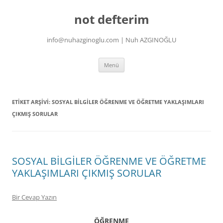
İçeriğe
atla
not defterim
info@nuhazginoglu.com | Nuh AZGINOĞLU
Menü
ETIKET ARŞIVI:
SOSYAL BİLGİLER ÖĞRENME VE ÖĞRETME YAKLAŞIMLARI
ÇIKMIŞ SORULAR
SOSYAL BİLGİLER ÖĞRENME VE ÖĞRETME
YAKLAŞIMLARI ÇIKMIŞ SORULAR
Bir Cevap Yazın
ÖĞRENME