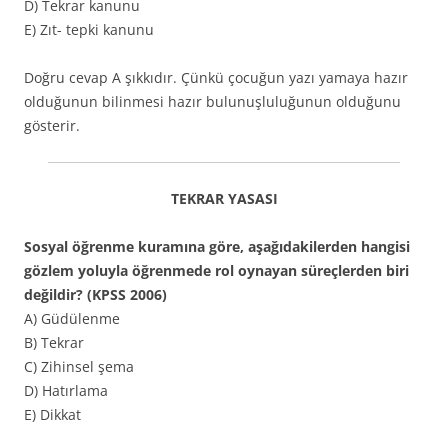
D) Tekrar kanunu
E) Zıt- tepki kanunu
Doğru cevap A şıkkıdır. Çünkü çocuğun yazı yamaya hazır
olduğunun bilinmesi hazır bulunuşluluğunun olduğunu
gösterir.
TEKRAR YASASI
Sosyal öğrenme kuramına göre, aşağıdakilerden hangisi
gözlem yoluyla öğrenmede rol oynayan süreçlerden biri
değildir? (KPSS 2006)
A) Güdülenme
B) Tekrar
C) Zihinsel şema
D) Hatırlama
E) Dikkat