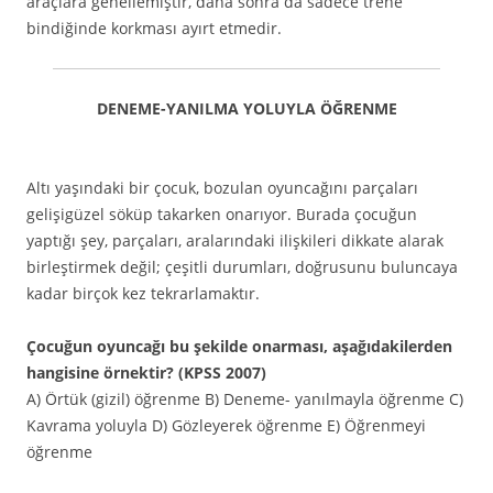
araçlara genellemiştir, daha sonra da sadece trene
bindiğinde korkması ayırt etmedir.
DENEME-YANILMA YOLUYLA ÖĞRENME
Altı yaşındaki bir çocuk, bozulan oyuncağını parçaları
gelişigüzel söküp takarken onarıyor. Burada çocuğun
yaptığı şey, parçaları, aralarındaki ilişkileri dikkate alarak
birleştirmek değil; çeşitli durumları, doğrusunu buluncaya
kadar birçok kez tekrarlamaktır.
Çocuğun oyuncağı bu şekilde onarması, aşağıdakilerden
hangisine örnektir? (KPSS 2007)
A) Örtük (gizil) öğrenme B) Deneme- yanılmayla öğrenme C)
Kavrama yoluyla D) Gözleyerek öğrenme E) Öğrenmeyi
öğrenme