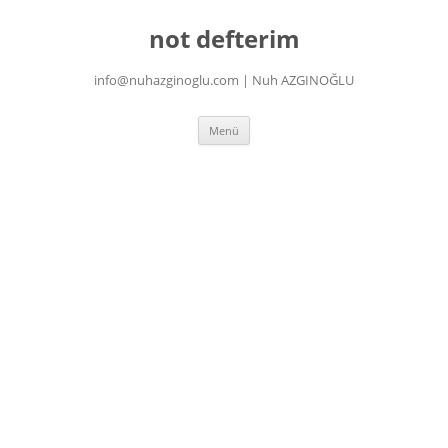
İçeriğe
atla
not defterim
info@nuhazginoglu.com | Nuh AZGINOĞLU
Menü