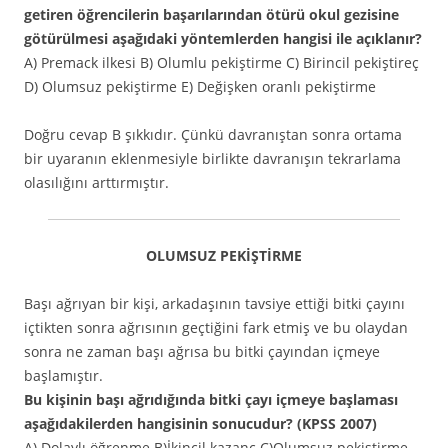
getiren öğrencilerin başarılarından ötürü okul gezisine
götürülmesi aşağıdaki yöntemlerden hangisi ile açıklanır?
A) Premack ilkesi B) Olumlu pekiştirme C) Birincil pekiştireç
D) Olumsuz pekiştirme E) Değişken oranlı pekiştirme
Doğru cevap B şıkkıdır. Çünkü davranıştan sonra ortama
bir uyaranın eklenmesiyle birlikte davranışın tekrarlama
olasılığını arttırmıştır.
OLUMSUZ PEKİŞTİRME
Başı ağrıyan bir kişi, arkadaşının tavsiye ettiği bitki çayını
içtikten sonra ağrısının geçtiğini fark etmiş ve bu olaydan
sonra ne zaman başı ağrısa bu bitki çayından içmeye
başlamıştır.
Bu kişinin başı ağrıdığında bitki çayı içmeye başlaması
aşağıdakilerden hangisinin sonucudur? (KPSS 2007)
A) Dolaylı öğrenme B)İkincil kazanç C)Olumsuz pekiştirme