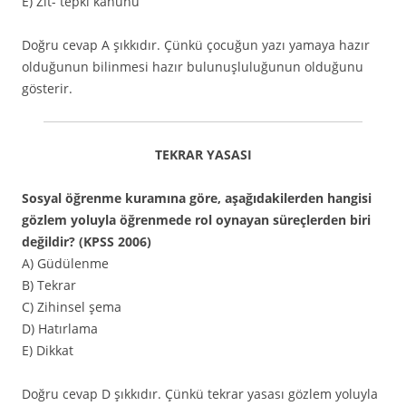
E) Zıt- tepki kanunu
Doğru cevap A şıkkıdır. Çünkü çocuğun yazı yamaya hazır
olduğunun bilinmesi hazır bulunuşluluğunun olduğunu
gösterir.
TEKRAR YASASI
Sosyal öğrenme kuramına göre, aşağıdakilerden hangisi
gözlem yoluyla öğrenmede rol oynayan süreçlerden biri
değildir? (KPSS 2006)
A) Güdülenme
B) Tekrar
C) Zihinsel şema
D) Hatırlama
E) Dikkat
Doğru cevap D şıkkıdır. Çünkü tekrar yasası gözlem yoluyla