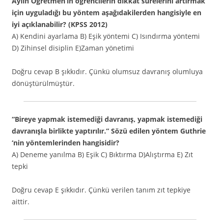
Aylin Öğretmen’in öğrencilerin dikkat sürelerini artırmak
için uyguladığı bu yöntem aşağıdakilerden hangisiyle en
iyi açıklanabilir? (KPSS 2012)
A) Kendini ayarlama B) Eşik yöntemi C) Isındırma yöntemi
D) Zihinsel disiplin E)Zaman yönetimi
Doğru cevap B şıkkıdır. Çünkü olumsuz davranış olumluya
dönüştürülmüştür.
“Bireye yapmak istemediği davranış, yapmak istemediği
davranışla birlikte yaptırılır.” Sözü edilen yöntem Guthrie
‘nin yöntemlerinden hangisidir?
A) Deneme yanılma B) Eşik C) Bıktırma D)Alıştırma E) Zıt
tepki
Doğru cevap E şıkkıdır. Çünkü verilen tanım zıt tepkiye
aittir.