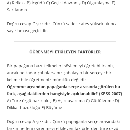
A) Refleks B) İçgüdü C) Geçici davranış D) Olgunlaşma E)
Şartlanma
Doğru cevap C şıkkıdır. Çünkü sadece ateş yüksek olunca
sayıklaması geçicidir.
ÖĞRENMEYİ ETKİLEYEN FAKTÖRLER
Bir papağana bazı kelimeleri söylemeyi öğretebilirsiniz;
ancak ne kadar çabalarsanız çabalayın bir serçeye bir
kelime bile öğretmeniz mümkün değildir.
Öğrenme açısından papağanla serçe arasında görülen bu
fark, aşağıdakilerden hangisiyle açıklanabilir? (KPSS 2007)
A) Türe özgü hazır oluş B) Aşırı uyarılma C) Güdülenme D)
Dikkat bozukluğu E) Büyüme
Doğru cevap A şıkkıdır. Çünkü papağanla serçe arasındaki
farkın nedeni öğrenmeyi etkileyen faktörlerden türe özgü