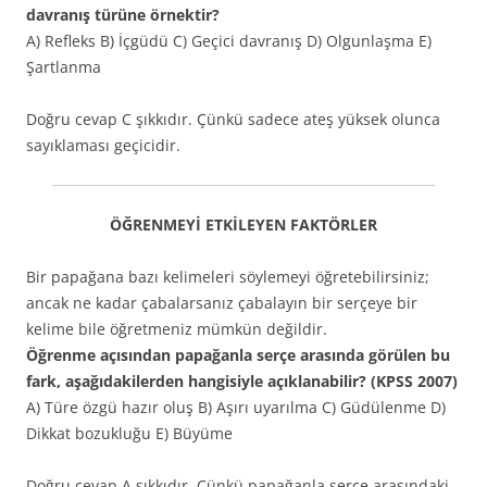
davranış türüne örnektir?
A) Refleks B) İçgüdü C) Geçici davranış D) Olgunlaşma E)
Şartlanma
Doğru cevap C şıkkıdır. Çünkü sadece ateş yüksek olunca
sayıklaması geçicidir.
ÖĞRENMEYİ ETKİLEYEN FAKTÖRLER
Bir papağana bazı kelimeleri söylemeyi öğretebilirsiniz;
ancak ne kadar çabalarsanız çabalayın bir serçeye bir
kelime bile öğretmeniz mümkün değildir.
Öğrenme açısından papağanla serçe arasında görülen bu
fark, aşağıdakilerden hangisiyle açıklanabilir? (KPSS 2007)
A) Türe özgü hazır oluş B) Aşırı uyarılma C) Güdülenme D)
Dikkat bozukluğu E) Büyüme
Doğru cevap A şıkkıdır. Çünkü papağanla serçe arasındaki