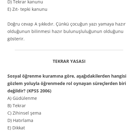
D) Tekrar kanunu
E) Zıt- tepki kanunu
Doğru cevap A şıkkıdır. Çünkü çocuğun yazı yamaya hazır
olduğunun bilinmesi hazır bulunuşluluğunun olduğunu
gösterir.
TEKRAR YASASI
Sosyal öğrenme kuramına göre, aşağıdakilerden hangisi
gözlem yoluyla öğrenmede rol oynayan süreçlerden biri
değildir? (KPSS 2006)
A) Güdülenme
B) Tekrar
C) Zihinsel şema
D) Hatırlama
E) Dikkat