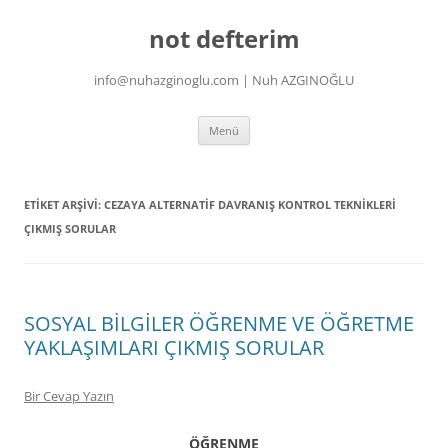
İçeriğe
atla
not defterim
info@nuhazginoglu.com | Nuh AZGINOĞLU
Menü
ETIKET ARŞIVI:
CEZAYA ALTERNATİF DAVRANIŞ KONTROL TEKNİKLERİ
ÇIKMIŞ SORULAR
SOSYAL BİLGİLER ÖĞRENME VE ÖĞRETME
YAKLAŞIMLARI ÇIKMIŞ SORULAR
Bir Cevap Yazın
ÖĞRENME