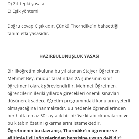
D) Zıt-tepki yasası
E) Eşik yöntemi
Doğru cevap C şıkkıdır. Çünkü Thorndike’ın bahsettiği
tanım etki yasasıdır.
HAZIRBULUNUŞLUK YASASI
Bir ilköğretim okuluna bu yıl atanan Stajyer Öğretmen
Mehmet Bey, müdür tarafından 2A şubesinin sınıf
öğretmeni olarak görevlendirilir. Mehmet Öğretmen,
öğrencilerin ileriki yıllarda girecekleri önemli sınavları
düşünerek sadece öğretim programındaki konuların yeterli
olmayacağına inanmaktadır. Bu nedenle öğrencilerinden
her hafta en az 50 sayfalık bir hikâye kitabı okumalarını ve
bu kitabın özetini çıkarmalarını istemektedir.
Öğretmenin bu davranışı, Thorndike’ın öğrenme ve
eğitimle ilgili görüşlerinden hangisine uygun değildir?