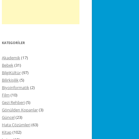
KATEGORILER
Akademik
(17)
Bebek
(31)
BilgiKültür
(97)
Bilirkişilik
(5)
Biyoinformatik
(2)
Film
(10)
Gezi Rehberi
(5)
Gönülden Kopanlar
(3)
Güncel
(23)
Hata Çözümleri
(63)
Kitap
(102)