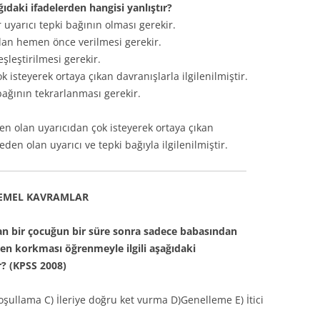
ğıdaki ifadelerden hangisi yanlıştır?
 uyarıcı tepki bağının olması gerekir.
ıdan hemen önce verilmesi gerekir.
eşleştirilmesi gerekir.
isteyerek ortaya çıkan davranışlarla ilgilenilmiştir.
 bağının tekrarlanması gerekir.
en olan uyarıcıdan çok isteyerek ortaya çıkan
den olan uyarıcı ve tepki bağıyla ilgilenilmiştir.
EMEL KAVRAMLAR
lan bir çocuğun bir süre sonra sadece babasından
en korkması öğrenmeyle ilgili aşağıdaki
r? (KPSS 2008)
şullama C) İleriye doğru ket vurma D)Genelleme E) İtici