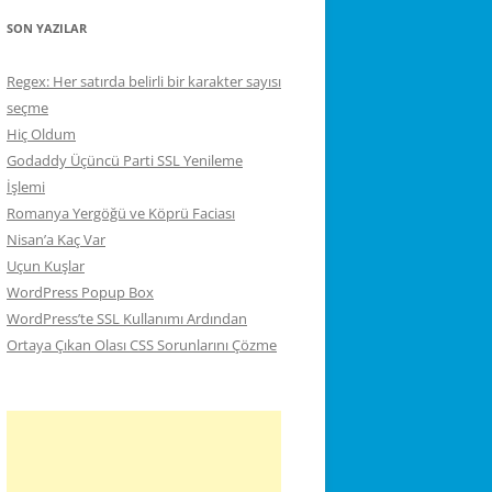
SON YAZILAR
Regex: Her satırda belirli bir karakter sayısı
seçme
Hiç Oldum
Godaddy Üçüncü Parti SSL Yenileme
İşlemi
Romanya Yergöğü ve Köprü Faciası
Nisan’a Kaç Var
Uçun Kuşlar
WordPress Popup Box
WordPress’te SSL Kullanımı Ardından
Ortaya Çıkan Olası CSS Sorunlarını Çözme