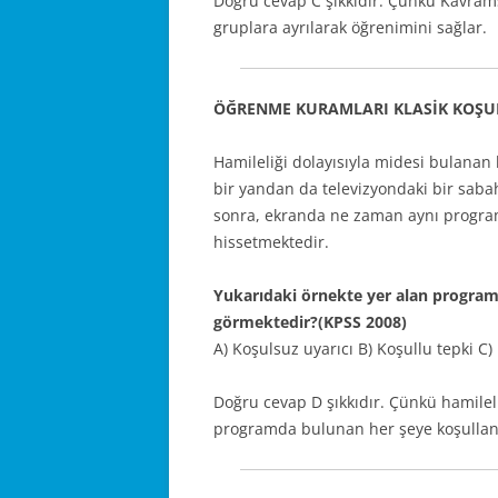
Doğru cevap C şıkkıdır. Çünkü Kavram
gruplara ayrılarak öğrenimini sağlar.
ÖĞRENME KURAMLARI KLASİK KOŞU
Hamileliği dolayısıyla midesi bulanan
bir yandan da televizyondaki bir sab
sonra, ekranda ne zaman aynı progra
hissetmektedir.
Yukarıdaki örnekte yer alan program 
görmektedir?(KPSS 2008)
A) Koşulsuz uyarıcı B) Koşullu tepki C) 
Doğru cevap D şıkkıdır. Çünkü hamilel
programda bulunan her şeye koşullanm