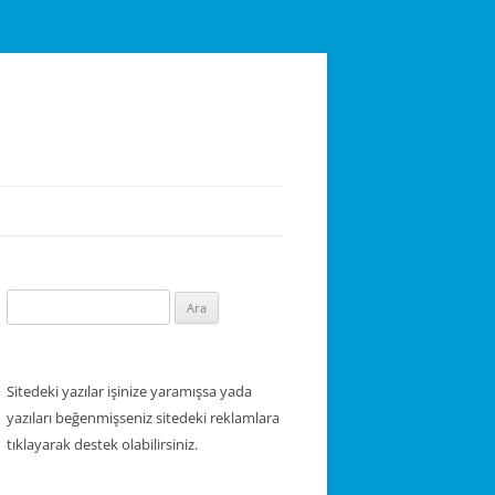
Arama:
Sitedeki yazılar işinize yaramışsa yada
yazıları beğenmişseniz sitedeki reklamlara
tıklayarak destek olabilirsiniz.