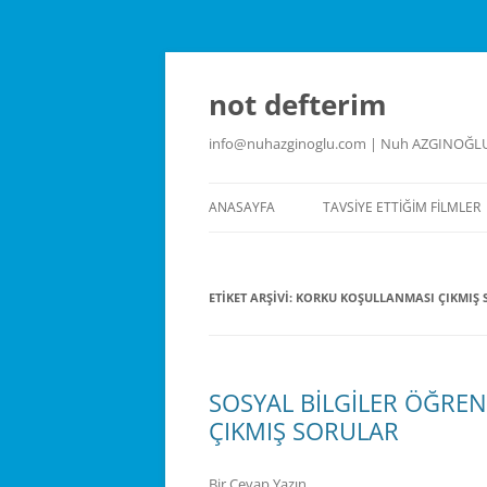
İçeriğe
atla
not defterim
info@nuhazginoglu.com | Nuh AZGINOĞL
ANASAYFA
TAVSIYE ETTIĞIM FILMLER
ETIKET ARŞIVI:
KORKU KOŞULLANMASI ÇIKMIŞ 
SOSYAL BİLGİLER ÖĞRE
ÇIKMIŞ SORULAR
Bir Cevap Yazın