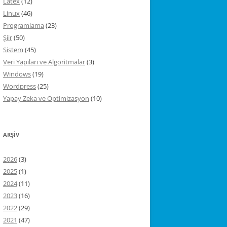
Latex
(12)
Linux
(46)
Programlama
(23)
Şiir
(50)
Sistem
(45)
Veri Yapıları ve Algoritmalar
(3)
Windows
(19)
Wordpress
(25)
Yapay Zeka ve Optimizasyon
(10)
ARŞIV
2026
(3)
2025
(1)
2024
(11)
2023
(16)
2022
(29)
2021
(47)