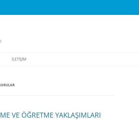
U
İLETIŞIM
SORULAR
NME VE ÖĞRETME YAKLAŞIMLARI