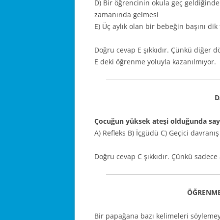
D) Bir öğrencinin okula geç geldiğinde
zamanında gelmesi
E) Üç aylık olan bir bebeğin başını di
Doğru cevap E şıkkıdır. Çünkü diğer dö
E deki öğrenme yoluyla kazanılmıyor.
D
Çocuğun yüksek ateşi olduğunda sayı
A) Refleks B) İçgüdü C) Geçici davran
Doğru cevap C şıkkıdır. Çünkü sadece 
ÖĞRENME
Bir papağana bazı kelimeleri söylemey