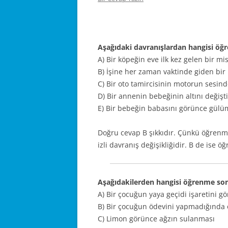
Aşağıdaki davranışlardan hangisi öğ
A) Bir köpeğin eve ilk kez gelen bir m
B) İşine her zaman vaktinde giden bir 
C) Bir oto tamircisinin motorun sesi
D) Bir annenin bebeğinin altını değişt
E) Bir bebeğin babasını görünce gül
Doğru cevap B şıkkıdır. Çünkü öğrenm
izli davranış değişikliğidir. B de ise ö
Aşağıdakilerden hangisi öğrenme sonu
A) Bir çocuğun yaya geçidi işaretini 
B) Bir çocuğun ödevini yapmadığında
C) Limon görünce ağzın sulanması