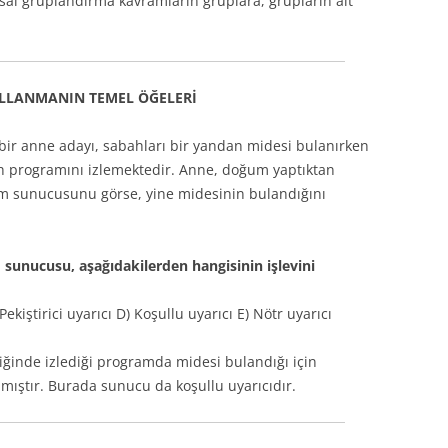
sal gruplandırma kavramların gruplara, grupların alt
LLANMANIN TEMEL ÖĞELERİ
 bir anne adayı, sabahları bir yandan midesi bulanırken
ah programını izlemektedir. Anne, doğum yaptıktan
m sunucusunu görse, yine midesinin bulandığını
sunucusu, aşağıdakilerden hangisinin işlevini
Pekiştirici uyarıcı D) Koşullu uyarıcı E) Nötr uyarıcı
iğinde izlediği programda midesi bulandığı için
ıştır. Burada sunucu da koşullu uyarıcıdır.