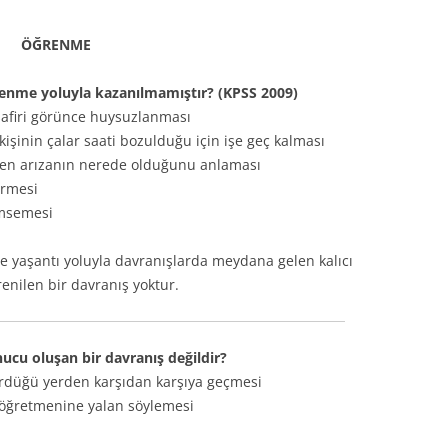
ÖĞRENME
renme yoluyla kazanılmamıştır? (KPSS 2009)
isafiri görünce huysuzlanması
kişinin çalar saati bozulduğu için işe geç kalması
nden arızanın nerede olduğunu anlaması
irmesi
ümsemesi
e yaşantı yoluyla davranışlarda meydana gelen kalıcı
ğrenilen bir davranış yoktur.
cu oluşan bir davranış değildir?
gördüğü yerden karşıdan karşıya geçmesi
 öğretmenine yalan söylemesi