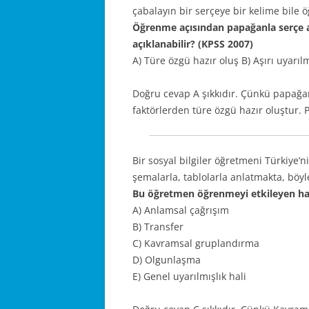
çabalayın bir serçeye bir kelime bile
Öğrenme açısından papağanla serçe a
açıklanabilir? (KPSS 2007)
A) Türe özgü hazır oluş B) Aşırı uyar
Doğru cevap A şıkkıdır. Çünkü papağan
faktörlerden türe özgü hazır oluştur.
Bir sosyal bilgiler öğretmeni Türkiye’n
şemalarla, tablolarla anlatmakta, böy
Bu öğretmen öğrenmeyi etkileyen ha
A) Anlamsal çağrışım
B) Transfer
C) Kavramsal gruplandırma
D) Olgunlaşma
E) Genel uyarılmışlık hali