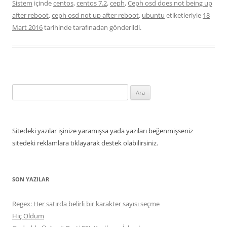
Sistem
içinde
centos
,
centos 7.2
,
ceph
,
Ceph osd does not being up
after reboot
,
ceph osd not up after reboot
,
ubuntu
etiketleriyle
18
Mart 2016
tarihinde
tarafınadan gönderildi.
Arama:
Sitedeki yazılar işinize yaramışsa yada yazıları beğenmişseniz
sitedeki reklamlara tıklayarak destek olabilirsiniz.
SON YAZILAR
Regex: Her satırda belirli bir karakter sayısı seçme
Hiç Oldum