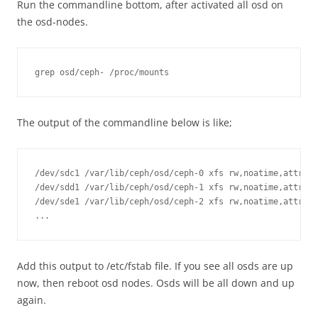
Run the commandline bottom, after activated all osd on
the osd-nodes.
grep osd/ceph- /proc/mounts
The output of the commandline below is like;
/dev/sdc1 /var/lib/ceph/osd/ceph-0 xfs rw,noatime,attr2,i
/dev/sdd1 /var/lib/ceph/osd/ceph-1 xfs rw,noatime,attr2,i
/dev/sde1 /var/lib/ceph/osd/ceph-2 xfs rw,noatime,attr2,i
...
Add this output to /etc/fstab file. If you see all osds are up
now, then reboot osd nodes. Osds will be all down and up
again.