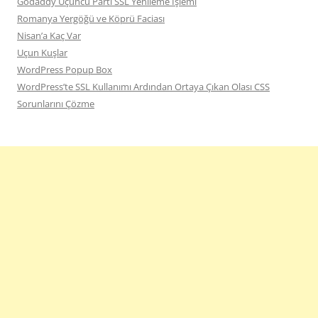
Godaddy Üçüncü Parti SSL Yenileme İşlemi
Romanya Yergöğü ve Köprü Faciası
Nisan’a Kaç Var
Uçun Kuşlar
WordPress Popup Box
WordPress’te SSL Kullanımı Ardından Ortaya Çıkan Olası CSS
Sorunlarını Çözme