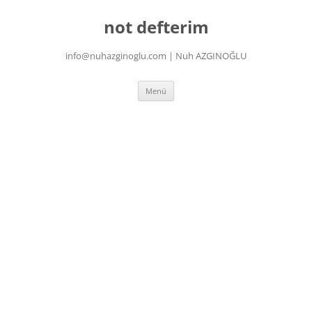
İçeriğe
atla
not defterim
info@nuhazginoglu.com | Nuh AZGINOĞLU
Menü