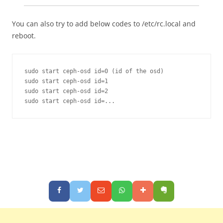
You can also try to add below codes to /etc/rc.local and
reboot.
sudo start ceph-osd id=0 (id of the osd)

sudo start ceph-osd id=1

sudo start ceph-osd id=2

sudo start ceph-osd id=...