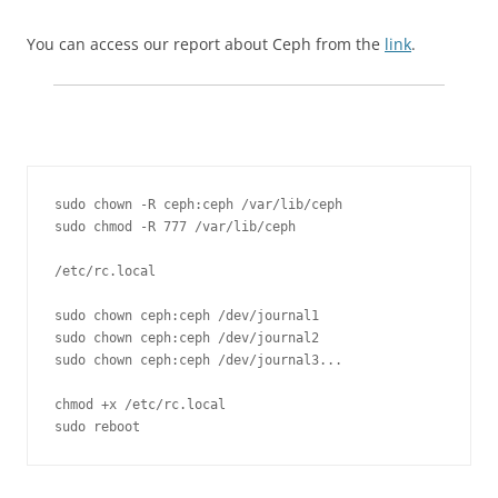
You can access our report about Ceph from the
link
.
sudo chown -R ceph:ceph /var/lib/ceph

sudo chmod -R 777 /var/lib/ceph

/etc/rc.local

sudo chown ceph:ceph /dev/journal1

sudo chown ceph:ceph /dev/journal2

sudo chown ceph:ceph /dev/journal3...

chmod +x /etc/rc.local

sudo reboot