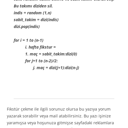
Bu takımı diziden sil.
indis = random (1,n)
sabit_takim = dizi(indis)
dizi.pop(indis)
for i = 1 to (n-1)
i. hafta fikstur =
1. maç = sabit_takim:dizi(0)
for j=1 to (n-2)/2:
j. maç = dizi(j+1):dizi(n-j)
Fikstür çekme ile ilgili sorunuz olursa bu yazıya yorum
yazarak sorabilir veya mail atabilirsiniz. Bu yazı işinize
yaramışsa veya hoşunuza gitmişse sayfadaki reklamlara