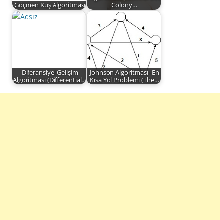
Göçmen Kuş Algoritması
Colony…
Diferansiyel Gelişim
Johnson Algoritması–En
Algoritması (Differential…
Kısa Yol Problemi (The…