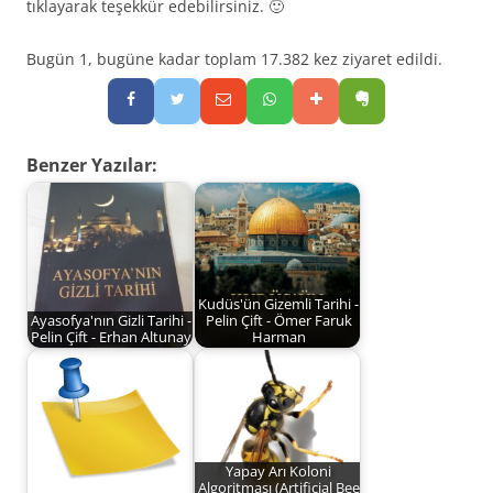
tıklayarak teşekkür edebilirsiniz. 🙂
Bugün 1, bugüne kadar toplam 17.382 kez ziyaret edildi.
Benzer Yazılar:
Kudüs'ün Gizemli Tarihi -
Ayasofya'nın Gizli Tarihi -
Pelin Çift - Ömer Faruk
Pelin Çift - Erhan Altunay
Harman
Yapay Arı Koloni
Algoritması (Artificial Bee