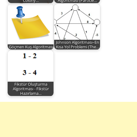
Colony…
Algoritması (Particle…
Johnson Algoritması–En
Göçmen Kuş Algoritması
Kısa Yol Problemi (The…
Fikstür Oluşturma
Algoritması - Fikstür
Hazırlama…