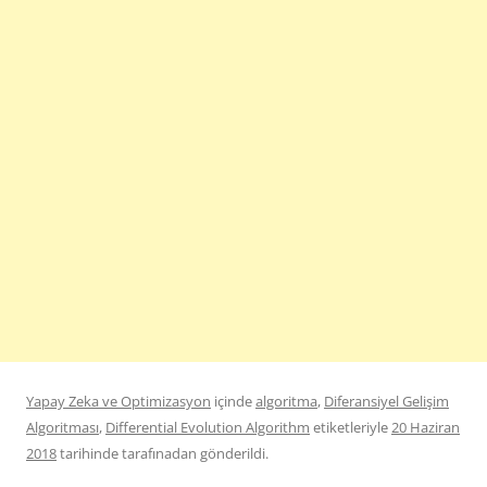
Yapay Zeka ve Optimizasyon
içinde
algoritma
,
Diferansiyel Gelişim
Algoritması
,
Differential Evolution Algorithm
etiketleriyle
20 Haziran
2018
tarihinde
tarafınadan gönderildi.