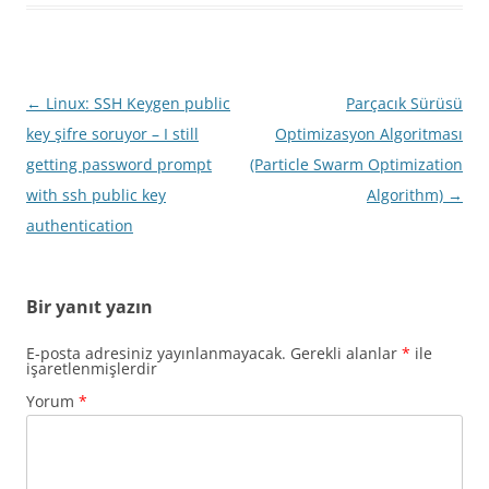
Yazı
←
Linux: SSH Keygen public
Parçacık Sürüsü
dolaşımı
key şifre soruyor – I still
Optimizasyon Algoritması
getting password prompt
(Particle Swarm Optimization
with ssh public key
Algorithm)
→
authentication
Bir yanıt yazın
E-posta adresiniz yayınlanmayacak.
Gerekli alanlar
*
ile
işaretlenmişlerdir
Yorum
*