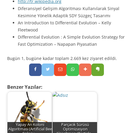
http://tr.wikipedia.org
Diferansiyel Gelişim Algoritması Kullanılarak Sinyal
Kesimine Yönelik Adaptik SDY Süzgeç Tasarımı
An Introduction to Differential Evolution – Kelly
Fleetwood
Differential Evolution : A Simple Evolution Strategy for
Fast Optimization – Napapan Piyasatian
Bugün 1, bugüne kadar toplam 2.669 kez ziyaret edildi.
Benzer Yazılar:
Yapay Arı Koloni
Parçacık Sürüsü
Algoritması (Artificial Bee
Optimizasyon