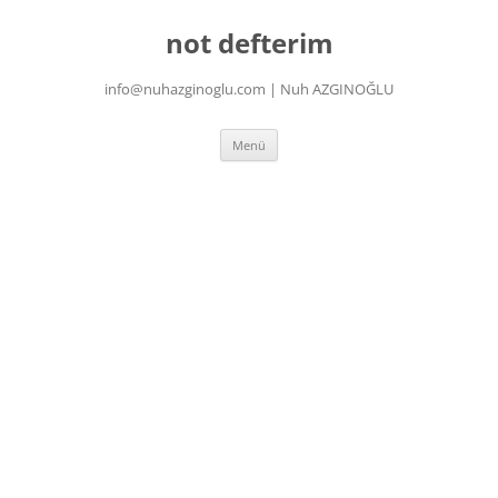
İçeriğe
atla
not defterim
info@nuhazginoglu.com | Nuh AZGINOĞLU
Menü