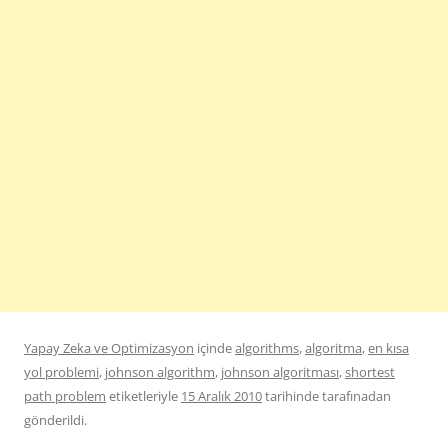
Yapay Zeka ve Optimizasyon
içinde
algorithms
,
algoritma
,
en kısa
yol problemi
,
johnson algorithm
,
johnson algoritması
,
shortest
path problem
etiketleriyle
15 Aralık 2010
tarihinde
tarafınadan
gönderildi.