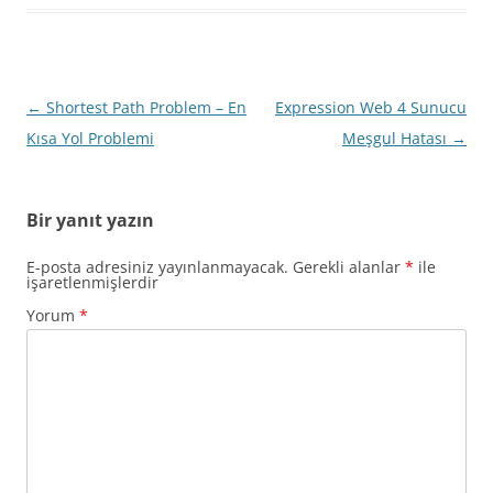
Yazı
←
Shortest Path Problem – En
Expression Web 4 Sunucu
dolaşımı
Kısa Yol Problemi
Meşgul Hatası
→
Bir yanıt yazın
E-posta adresiniz yayınlanmayacak.
Gerekli alanlar
*
ile
işaretlenmişlerdir
Yorum
*