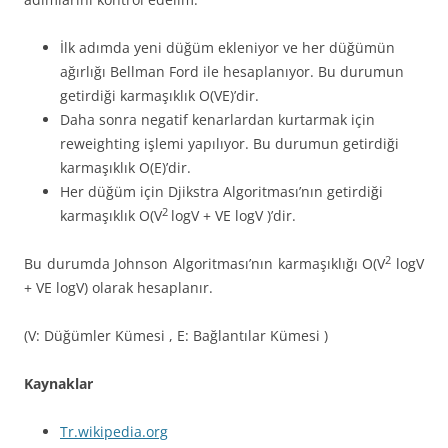
İlk adımda yeni düğüm ekleniyor ve her düğümün
ağırlığı Bellman Ford ile hesaplanıyor. Bu durumun
getirdiği karmaşıklık O(VE)’dir.
Daha sonra negatif kenarlardan kurtarmak için
reweighting işlemi yapılıyor. Bu durumun getirdiği
karmaşıklık O(E)’dir.
Her düğüm için Djikstra Algoritması’nın getirdiği
2
karmaşıklık O(V
logV + VE logV )’dir.
2
Bu durumda Johnson Algoritması’nın karmaşıklığı O(V
logV
+ VE logV) olarak hesaplanır.
(V: Düğümler Kümesi , E: Bağlantılar Kümesi )
Kaynaklar
Tr.wikipedia.org