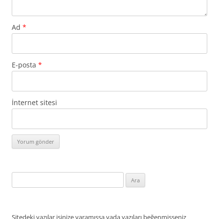
Ad
*
E-posta
*
İnternet sitesi
Arama:
Sitedeki yazılar işinize yaramışsa yada yazıları beğenmişseniz