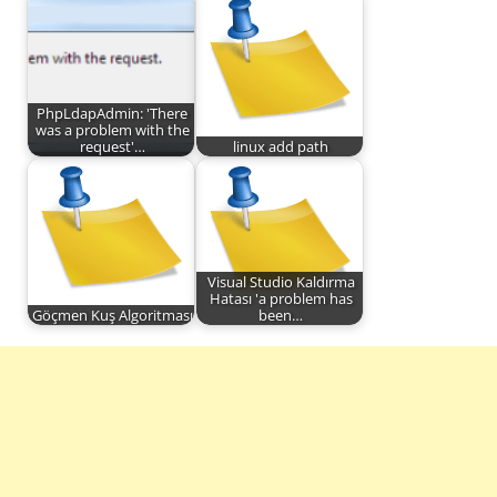
PhpLdapAdmin: 'There
was a problem with the
request'…
linux add path
Visual Studio Kaldırma
Hatası 'a problem has
Göçmen Kuş Algoritması
been…