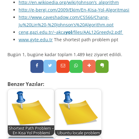
http://en.wikipedia.org/wiki/Johnson’s_algorithm
http://e-bergi.com/2009/Ekim/En-Kisa-Yol-Algoritmasi
http://www.caveshadow.com/CS566/Chang-
Ju%20Lin%20-%20Johnson’s%20Algorithm.ppt
ceng.gazi.edu.tr/~akca
yol
/files/AAL12Greedy2.pdf
www.gyte.edu.tr
The shortest path problem ppt
Bugün 1, bugüne kadar toplam 1.489 kez ziyaret edildi.
Benzer Yazılar:
Shortest Path Problem –
En Kısa Yol Problemi
Ubuntu locale problem