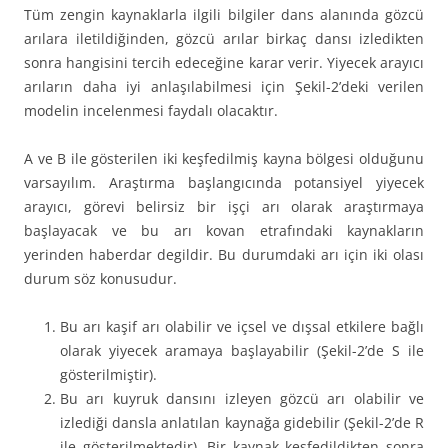
Tüm zengin kaynaklarla ilgili bilgiler dans alanında gözcü
arılara iletildiğinden, gözcü arılar birkaç dansı izledikten
sonra hangisini tercih edeceğine karar verir. Yiyecek arayıcı
arıların daha iyi anlaşılabilmesi için Şekil-2’deki verilen
modelin incelenmesi faydalı olacaktır.
A ve B ile gösterilen iki keşfedilmiş kayna bölgesi olduğunu
varsayılım. Araştırma başlangıcında potansiyel yiyecek
arayıcı, görevi belirsiz bir işçi arı olarak araştırmaya
başlayacak ve bu arı kovan etrafındaki kaynakların
yerinden haberdar degildir. Bu durumdaki arı için iki olası
durum söz konusudur.
Bu arı kaşif arı olabilir ve içsel ve dışsal etkilere bağlı
olarak yiyecek aramaya başlayabilir (Şekil-2’de S ile
gösterilmiştir).
Bu arı kuyruk dansını izleyen gözcü arı olabilir ve
izlediği dansla anlatılan kaynağa gidebilir (Şekil-2’de R
ile gösterilmektedir). Bir kaynak keşfedildikten sonra