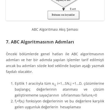
ABC Algoritması Akış Şeması
7. ABC Algoritmasının Adımları
Önceki bölümlerde genel hatları ile ABC algoritmasının
adımları ve her bir adımda yapılan işlemler tarif edilmişti
ancak bu adımları sözde kod seklinde baştan aşağı yazmak
faydalı olacaktır.
Eşitlik 1 aracılıyla tüm x
i=1…SN,j =1…D, çözümlerine
i,j
başlangıç değerlerinin atanması ve çözüm
geliştirememe sayaçlarının sıfırlanması failure
=0
i
f
=f(x
) fonksiyon değerlerinin ve bu değerlere karşılık
i
i
gelen uygunluk değerlerin hesaplaması