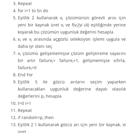
Repeat
for i=1 to Sn do
Eşitlik 2 kullanarak x
çözümünün görevli arısı için
i
yeni bir kaynak üret v
ve f(v
)’yi (4) eşitliğinde yerine
i
i
koyarak bu çözümün uygunluk değerini hesapla
x
ve v
arasında açgözlü seleksiyon işlemi uygula ve
i
i
daha iyi olanı seç
x
çözümü gelişememişse çözüm geliştireme sayacını
i
bir artır failure
= failure
+1, gelişmemişse sıfırla,
i
i
failure
=0
i
End For
Eşitlik 5 ile gözcü arıların seçim yaparken
kullanacakları uygunluk değerine dayalı olasılık
değerlerini p
hesapla
i
t=0 i=1
Repeat
if random<p
then
i
Eşitlik 2 ‘i kullanarak gözcü arı için yeni bir kaynak, vi
üret