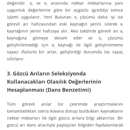
değeridir. x
ve v
arasında nektar miktarlarına yani
i
i
uygunluk değerlerine göre bir açgözlü (greddy) semce
işlemi uygulanır. Yeni Bulunan v
çözümü daha iyi ise
i
görevli arı hafızasından eski kaynağın yerini silerek v
i
kaynağının yerini hafızaya alır. Aksi takdirde görevli arı x
i
kaynağına gitmeye devam eder ve x
çözümü
i
geliştirilemediği için x
kaynağı ile ilgili geliştirememe
i
sayacı (failure) bir artar, geliştirdiği durumda ise sayaç
sıfırlanır.
3. Gözcü Arıların Seleksiyonda
Kullanacakları Olasılık Değerlerinin
Hesaplanması (Dans Benzetimi)
Tüm görevli arılar bir çevrimde araştırmalarını
tamamladıktan sonra kovana donup buldukları kaynakların
nektar miktarları ile ilgili gözcü arılara bilgi aktarırlar. Bir
gözcü arı dans aracılıyla paylaşılan bilgiden faydalanılarak