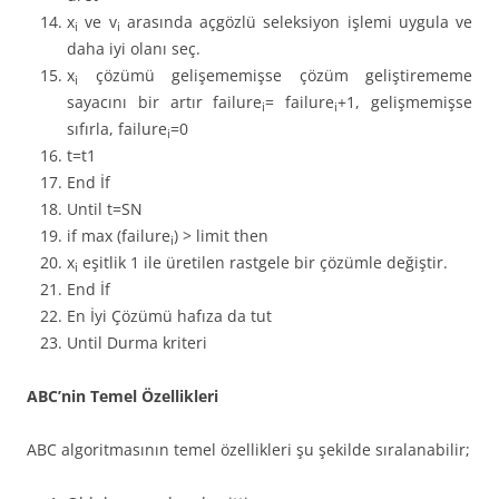
x
ve v
arasında açgözlü seleksiyon işlemi uygula ve
i
i
daha iyi olanı seç.
x
çözümü gelişememişse çözüm geliştirememe
i
sayacını bir artır failure
= failure
+1, gelişmemişse
i
i
sıfırla, failure
=0
i
t=t1
End İf
Until t=SN
if max (failure
) > limit then
i
x
eşitlik 1 ile üretilen rastgele bir çözümle değiştir.
i
End İf
En İyi Çözümü hafıza da tut
Until Durma kriteri
ABC’nin Temel Özellikleri
ABC algoritmasının temel özellikleri şu şekilde sıralanabilir;