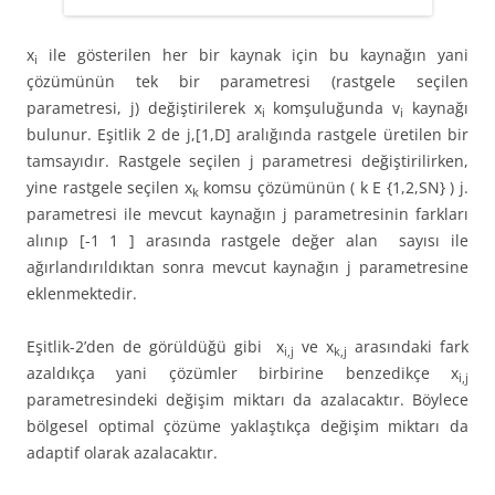
x
ile gösterilen her bir kaynak için bu kaynağın yani
i
çözümünün tek bir parametresi (rastgele seçilen
parametresi, j) değiştirilerek x
komşuluğunda v
kaynağı
i
i
bulunur. Eşitlik 2 de j,[1,D] aralığında rastgele üretilen bir
tamsayıdır. Rastgele seçilen j parametresi değiştirilirken,
yine rastgele seçilen x
komsu çözümünün ( k E {1,2,SN} ) j.
k
parametresi ile mevcut kaynağın j parametresinin farkları
alınıp [-1 1 ] arasında rastgele değer alan sayısı ile
ağırlandırıldıktan sonra mevcut kaynağın j parametresine
eklenmektedir.
Eşitlik-2’den de görüldüğü gibi x
ve x
arasındaki fark
i,j
k,j
azaldıkça yani çözümler birbirine benzedikçe x
i,j
parametresindeki değişim miktarı da azalacaktır. Böylece
bölgesel optimal çözüme yaklaştıkça değişim miktarı da
adaptif olarak azalacaktır.