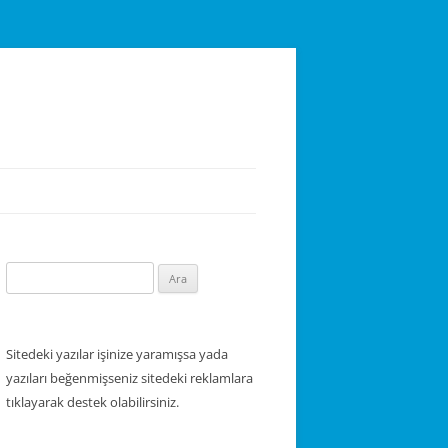
Arama:
Sitedeki yazılar işinize yaramışsa yada
yazıları beğenmişseniz sitedeki reklamlara
tıklayarak destek olabilirsiniz.