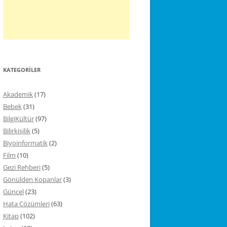
KATEGORILER
Akademik
(17)
Bebek
(31)
BilgiKültür
(97)
Bilirkişilik
(5)
Biyoinformatik
(2)
Film
(10)
Gezi Rehberi
(5)
Gönülden Kopanlar
(3)
Güncel
(23)
Hata Çözümleri
(63)
Kitap
(102)