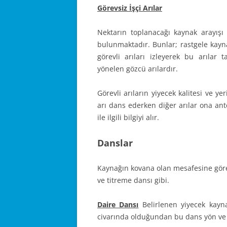
Görevsiz İşçi Arılar
Nektarın toplanacağı kaynak arayışı iç
bulunmaktadır. Bunlar; rastgele kayn
görevli arıları izleyerek bu arılar 
yönelen gözcü arılardır.
Görevli arıların yiyecek kalitesi ve yer
arı dans ederken diğer arılar ona an
ile ilgili bilgiyi alır.
Danslar
Kaynağın kovana olan mesafesine göre 
ve titreme dansı gibi.
Daire Dansı
Belirlenen yiyecek kayn
civarında olduğundan bu dans yön ve u