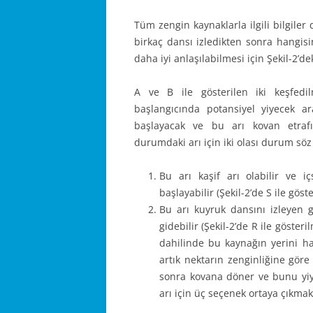
Tüm zengin kaynaklarla ilgili bilgiler
birkaç dansı izledikten sonra hangisin
daha iyi anlaşılabilmesi için Şekil-2’d
A ve B ile gösterilen iki keşfedi
başlangıcında potansiyel yiyecek ara
başlayacak ve bu arı kovan etrafı
durumdaki arı için iki olası durum sö
Bu arı kaşif arı olabilir ve i
başlayabilir (Şekil-2’de S ile göste
Bu arı kuyruk dansını izleyen g
gidebilir (Şekil-2’de R ile göster
dahilinde bu kaynağın yerini ha
artık nektarın zenginliğine göre 
sonra kovana döner ve bunu yiye
arı için üç seçenek ortaya çıkmak