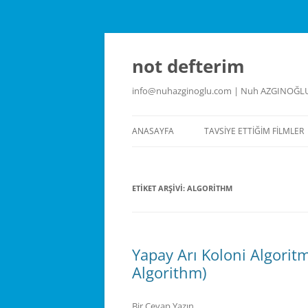
İçeriğe
atla
not defterim
info@nuhazginoglu.com | Nuh AZGINOĞL
ANASAYFA
TAVSIYE ETTIĞIM FILMLER
ETIKET ARŞIVI:
ALGORITHM
Yapay Arı Koloni Algoritm
Algorithm)
Bir Cevap Yazın