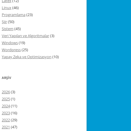
Latex
(12)
Linux
(46)
Programlama
(23)
Şiir
(50)
Sistem
(45)
Veri Yapıları ve Algoritmalar
(3)
Windows
(19)
Wordpress
(25)
Yapay Zeka ve Optimizasyon
(10)
ARŞIV
2026
(3)
2025
(1)
2024
(11)
2023
(16)
2022
(29)
2021
(47)