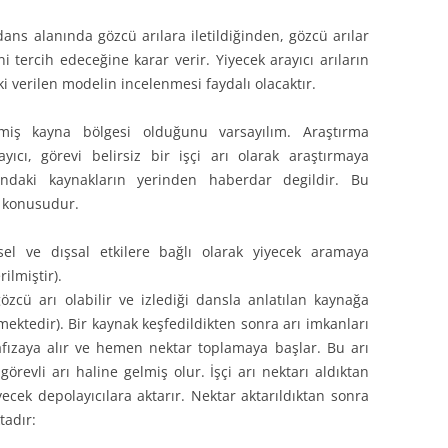
 dans alanında gözcü arılara iletildiğinden, gözcü arılar
i tercih edeceğine karar verir. Yiyecek arayıcı arıların
eki verilen modelin incelenmesi faydalı olacaktır.
lmiş kayna bölgesi olduğunu varsayılım. Araştırma
yıcı, görevi belirsiz bir işçi arı olarak araştırmaya
ndaki kaynakların yerinden haberdar degildir. Bu
z konusudur.
çsel ve dışsal etkilere bağlı olarak yiyecek aramaya
rilmiştir).
özcü arı olabilir ve izlediği dansla anlatılan kaynağa
ilmektedir). Bir kaynak keşfedildikten sonra arı imkanları
fızaya alır ve hemen nektar toplamaya başlar. Bu arı
görevli arı haline gelmiş olur. İşçi arı nektarı aldıktan
cek depolayıcılara aktarır. Nektar aktarıldıktan sonra
tadır: