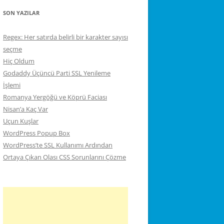
SON YAZILAR
Regex: Her satırda belirli bir karakter sayısı
seçme
Hiç Oldum
Godaddy Üçüncü Parti SSL Yenileme
İşlemi
Romanya Yergöğü ve Köprü Faciası
Nisan’a Kaç Var
Uçun Kuşlar
WordPress Popup Box
WordPress’te SSL Kullanımı Ardından
Ortaya Çıkan Olası CSS Sorunlarını Çözme