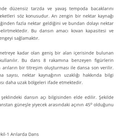
nde düzensiz tarzda ve yavaş tempoda bacaklarını
areketleri söz konusudur. Arı zengin bir nektar kaynağı
inden fazla nektar geldiğini ve bundan dolayı nektar
belirtmektedir. Bu dansın amacı kovan kapasitesi ve
dengeyi sağlamaktır.
etreye kadar olan geniş bir alan içerisinde bulunan
a kullanılır. Bu dans 8 rakamına benzeyen figürlerin
 arıların bir titreşim oluşturması ile dansa son verilir.
 sayısı, nektar kaynağının uzaklığı hakkında bilgi
sı daha uzak bölgeleri ifade etmektedir.
 şeklindeki dansın açı bilgisinden elde edilir. Şekilde
o
danstan güneşle yiyecek arasındaki açının 45
olduğunu
kil-1 Arılarda Dans