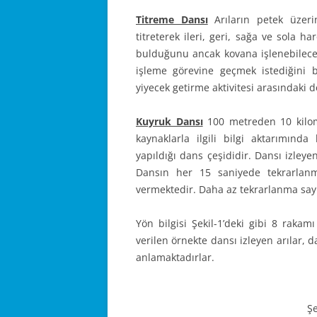
Titreme Dansı
Arıların petek üzeri
titreterek ileri, geri, sağa ve sola h
bulduğunu ancak kovana işlenebileceğ
işleme görevine geçmek istediğini 
yiyecek getirme aktivitesi arasındaki 
Kuyruk Dansı
100 metreden 10 kilom
kaynaklarla ilgili bilgi aktarımınd
yapıldığı dans çeşididir. Dansı izleyen
Dansın her 15 saniyede tekrarlanma
vermektedir. Daha az tekrarlanma sayı
Yön bilgisi Şekil-1’deki gibi 8 rakamı
verilen örnekte dansı izleyen arılar, 
anlamaktadırlar.
Şe