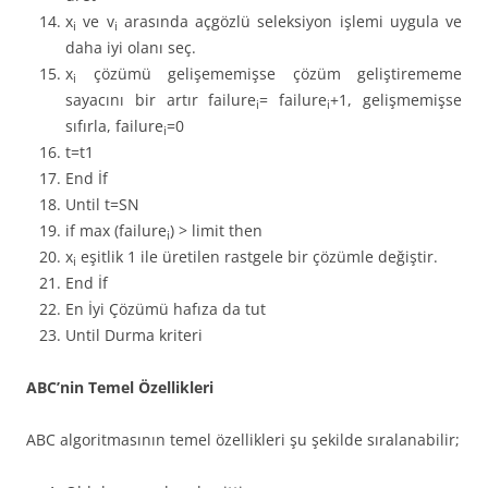
x
ve v
arasında açgözlü seleksiyon işlemi uygula ve
i
i
daha iyi olanı seç.
x
çözümü gelişememişse çözüm geliştirememe
i
sayacını bir artır failure
= failure
+1, gelişmemişse
i
i
sıfırla, failure
=0
i
t=t1
End İf
Until t=SN
if max (failure
) > limit then
i
x
eşitlik 1 ile üretilen rastgele bir çözümle değiştir.
i
End İf
En İyi Çözümü hafıza da tut
Until Durma kriteri
ABC’nin Temel Özellikleri
ABC algoritmasının temel özellikleri şu şekilde sıralanabilir;