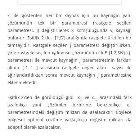
x
ile gösterilen her bir kaynak için bu kaynağın yani
i
çözümünün tek bir parametresi (rastgele seçilen
parametresi, j) değiştirilerek x
komşuluğunda v
kaynağı
i
i
bulunur. Eşitlik 2 de j,[1,D] aralığında rastgele üretilen bir
tamsayıdır. Rastgele seçilen j parametresi değiştirilirken,
yine rastgele seçilen x
komsu çözümünün ( k E {1,2,SN} ) j.
k
parametresi ile mevcut kaynağın j parametresinin farkları
alınıp [-1 1 ] arasında rastgele değer alan sayısı ile
ağırlandırıldıktan sonra mevcut kaynağın j parametresine
eklenmektedir.
Eşitlik-2’den de görüldüğü gibi x
ve x
arasındaki fark
i,j
k,j
azaldıkça yani çözümler birbirine benzedikçe x
i,j
parametresindeki değişim miktarı da azalacaktır. Böylece
bölgesel optimal çözüme yaklaştıkça değişim miktarı da
adaptif olarak azalacaktır.