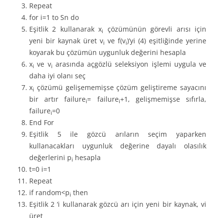
Repeat
for i=1 to Sn do
Eşitlik 2 kullanarak x
çözümünün görevli arısı için
i
yeni bir kaynak üret v
ve f(v
)’yi (4) eşitliğinde yerine
i
i
koyarak bu çözümün uygunluk değerini hesapla
x
ve v
arasında açgözlü seleksiyon işlemi uygula ve
i
i
daha iyi olanı seç
x
çözümü gelişememişse çözüm geliştireme sayacını
i
bir artır failure
= failure
+1, gelişmemişse sıfırla,
i
i
failure
=0
i
End For
Eşitlik 5 ile gözcü arıların seçim yaparken
kullanacakları uygunluk değerine dayalı olasılık
değerlerini p
hesapla
i
t=0 i=1
Repeat
if random<p
then
i
Eşitlik 2 ‘i kullanarak gözcü arı için yeni bir kaynak, vi
üret