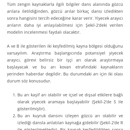
Tüm zengin kaynaklarla ilgili bilgiler dans alanında gözcü
arılara iletildiğinden, gözcü arılar birkaç dansı izledikten
sonra hangisini tercih edeceğine karar verir. Yiyecek arayıcı
arıların daha iyi anlaşılabilmesi için Şekil-2’deki verilen
modelin incelenmesi faydalı olacaktır.
A ve B ile gösterilen iki keşfedilmiş kayna bölgesi olduğunu
varsayılım. Araştırma başlangıcında potansiyel yiyecek
arayıcı, görevi belirsiz bir işçi arı olarak araştırmaya
başlayacak ve bu arı kovan etrafındaki kaynakların
yerinden haberdar degildir. Bu durumdaki arı için iki olası
durum söz konusudur.
Bu arı kaşif arı olabilir ve içsel ve dışsal etkilere bağlı
olarak yiyecek aramaya başlayabilir (Şekil-2’de S ile
gösterilmiştir).
Bu arı kuyruk dansını izleyen gözcü arı olabilir ve
izlediği dansla anlatılan kaynağa gidebilir (Şekil-2’de R
ile gösterilmektedir). Bir kaynak keşfedildikten sonra