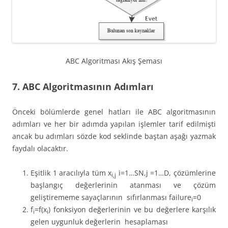
ABC Algoritması Akış Şeması
7. ABC Algoritmasının Adımları
Önceki bölümlerde genel hatları ile ABC algoritmasının
adımları ve her bir adımda yapılan işlemler tarif edilmişti
ancak bu adımları sözde kod seklinde baştan aşağı yazmak
faydalı olacaktır.
Eşitlik 1 aracılıyla tüm x
i=1…SN,j =1…D, çözümlerine
i,j
başlangıç değerlerinin atanması ve çözüm
geliştirememe sayaçlarının sıfırlanması failure
=0
i
f
=f(x
) fonksiyon değerlerinin ve bu değerlere karşılık
i
i
gelen uygunluk değerlerin hesaplaması