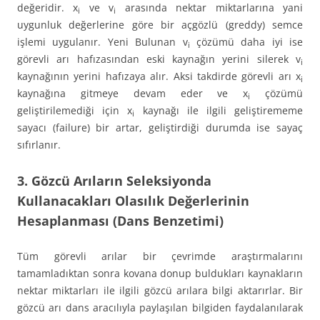
değeridir. x
ve v
arasında nektar miktarlarına yani
i
i
uygunluk değerlerine göre bir açgözlü (greddy) semce
işlemi uygulanır. Yeni Bulunan v
çözümü daha iyi ise
i
görevli arı hafızasından eski kaynağın yerini silerek v
i
kaynağının yerini hafızaya alır. Aksi takdirde görevli arı x
i
kaynağına gitmeye devam eder ve x
çözümü
i
geliştirilemediği için x
kaynağı ile ilgili geliştirememe
i
sayacı (failure) bir artar, geliştirdiği durumda ise sayaç
sıfırlanır.
3. Gözcü Arıların Seleksiyonda
Kullanacakları Olasılık Değerlerinin
Hesaplanması (Dans Benzetimi)
Tüm görevli arılar bir çevrimde araştırmalarını
tamamladıktan sonra kovana donup buldukları kaynakların
nektar miktarları ile ilgili gözcü arılara bilgi aktarırlar. Bir
gözcü arı dans aracılıyla paylaşılan bilgiden faydalanılarak