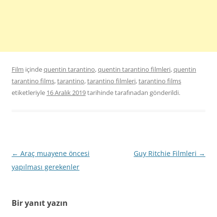
Film
içinde
quentin tarantino
,
quentin tarantino filmleri
,
quentin
tarantino films
,
tarantino
,
tarantino filmleri
,
tarantino films
etiketleriyle
16 Aralık 2019
tarihinde
tarafınadan gönderildi.
Yazı
←
Araç muayene öncesi
Guy Ritchie Filmleri
→
dolaşımı
yapılması gerekenler
Bir yanıt yazın