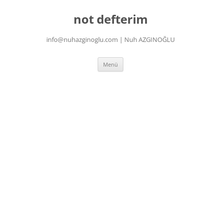
İçeriğe
atla
not defterim
info@nuhazginoglu.com | Nuh AZGINOĞLU
Menü