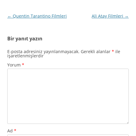
Yazı
←
Quentin Tarantino Filmleri
Ali Atay Filmleri
→
dolaşımı
Bir yanıt yazın
E-posta adresiniz yayınlanmayacak.
Gerekli alanlar
*
ile
işaretlenmişlerdir
Yorum
*
Ad
*