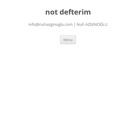
İçeriğe
atla
not defterim
info@nuhazginoglu.com | Nuh AZGINOĞLU
Menü