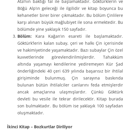
Ata’nın baktığı fal ile başlamaktadır. Göktürklerin ve
Böğü Alp’ın geleceği ile ilgilidir ve kitap boyunca bu
kehanetler birer birer çıkmaktadır. Bu bölüm Çinlilere
karşı alınan büyük mağlubiyet ile sona ermektedir. Bu
bölümde yine yaklaşık 150 sayfadır.
Bölüm:
Kara Kağan’ın esareti ile başlamaktadır.
Göktürk’lerin kalan subay, çeri ve halkı Çin içerisinde
ve hakimiyetinde yaşamaktadır. Bazı subaylar Çin özel
kuvvetlerinde görevlendirilmişlerdir. Tahakküm
altında yaşamayı kendilerine yediremeyen Kür Şad
önderliğindeki 40 çeri 639 yılında başarısız bir ihtilal
girişiminde bulunmuş. Çin sarayına baskında
bulunan bütün ihtilalciler canlarını feda etmişlerdir
ancak amaçlarına ulaşmışlardır. Çünkü Göktürk
devleti bu vesile ile tekrar dirilecektir. Kitap burada
son bulmaktadır. Bu bölüm ise yaklaşık 100 sayfadan
oluşmaktadır.
İkinci Kitap – Bozkurtlar Diriliyor