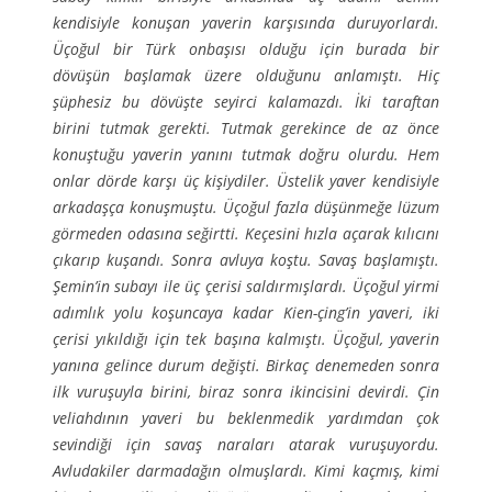
kendisiyle konuşan yaverin karşısında duruyorlardı.
Üçoğul bir Türk onbaşısı olduğu için burada bir
dövüşün başlamak üzere olduğunu anlamıştı. Hiç
şüphesiz bu dövüşte seyirci kalamazdı. İki taraftan
birini tutmak gerekti. Tutmak gerekince de az önce
konuştuğu yaverin yanını tutmak doğru olurdu. Hem
onlar dörde karşı üç kişiydiler. Üstelik yaver kendisiyle
arkadaşça konuşmuştu. Üçoğul fazla düşünmeğe lüzum
görmeden odasına seğirtti. Keçesini hızla açarak kılıcını
çıkarıp kuşandı. Sonra avluya koştu. Savaş başlamıştı.
Şemin’in subayı ile üç çerisi saldırmışlardı. Üçoğul yirmi
adımlık yolu koşuncaya kadar Kien-çing’in yaveri, iki
çerisi yıkıldığı için tek başına kalmıştı. Üçoğul, yaverin
yanına gelince durum değişti. Birkaç denemeden sonra
ilk vuruşuyla birini, biraz sonra ikincisini devirdi. Çin
veliahdının yaveri bu beklenmedik yardımdan çok
sevindiği için savaş naraları atarak vuruşuyordu.
Avludakiler darmadağın olmuşlardı. Kimi kaçmış, kimi