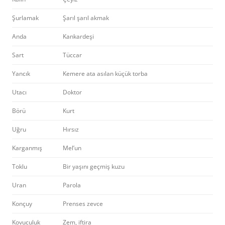
Şurlamak
Şarıl şarıl akmak
Anda
Kankardeşi
Sart
Tüccar
Yancık
Kemere ata asılan küçük torba
Utacı
Doktor
Börü
Kurt
Uğru
Hırsız
Karganmış
Mel’un
Toklu
Bir yaşını geçmiş kuzu
Uran
Parola
Konçuy
Prenses zevce
Kovuculuk
Zem, iftira