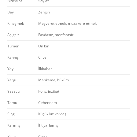
Bidevi at
Soy at
Bay
Zengin
Kineşmek
Meşveret etmek, müzakere etmek
Aşığsız
Faydasız, menfaatsiz
Tümen
On bin
Kannış
Cilve
Yay
İlkbahar
Yargı
Mahkeme, hüküm
Yasavul
Polis, inzibat
Tamu
Cehennem
Singil
Küçük kız kardeş
Karımış
İhtiyarlamış
Kalın
Çeyiz