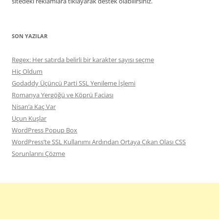
sitedeki reklamlara tıklayarak destek olabilirsiniz.
SON YAZILAR
Regex: Her satırda belirli bir karakter sayısı seçme
Hiç Oldum
Godaddy Üçüncü Parti SSL Yenileme İşlemi
Romanya Yergöğü ve Köprü Faciası
Nisan’a Kaç Var
Uçun Kuşlar
WordPress Popup Box
WordPress’te SSL Kullanımı Ardından Ortaya Çıkan Olası CSS
Sorunlarını Çözme