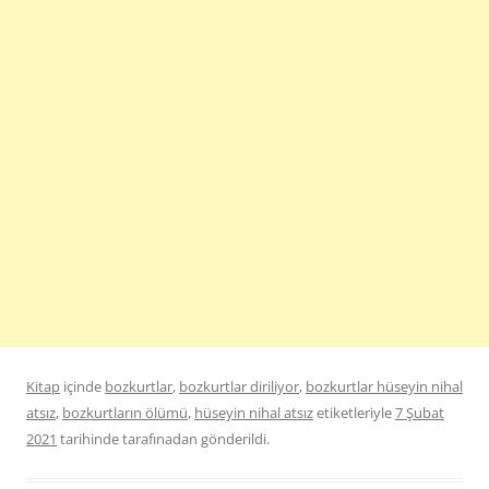
Kitap
içinde
bozkurtlar
,
bozkurtlar diriliyor
,
bozkurtlar hüseyin nihal
atsız
,
bozkurtların ölümü
,
hüseyin nihal atsız
etiketleriyle
7 Şubat
2021
tarihinde
tarafınadan gönderildi.