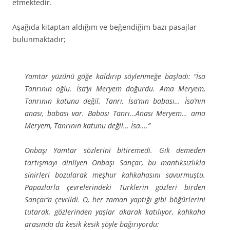
etmektedir.
Aşağıda kitaptan aldığım ve beğendiğim bazı pasajlar
bulunmaktadır;
Yamtar yüzünü göğe kaldırıp söylenmeğe başladı: “İsa
Tanrının oğlu. İsa’yı Meryem doğurdu. Ama Meryem,
Tanrının katunu değil. Tanrı, İsa’nın babası… İsa’nın
anası, babası var. Babası Tanrı…Anası Meryem… ama
Meryem, Tanrının katunu değil… İsa….”
Onbaşı Yamtar sözlerini bitiremedi. Gık demeden
tartışmayı dinliyen Onbaşı Sançar, bu mantıksızlıkla
sinirleri bozularak meşhur kahkahasını savurmuştu.
Papazlarla çevrelerindeki Türklerin gözleri birden
Sançar’a çevrildi. O, her zaman yaptığı gibi böğürlerini
tutarak, gözlerinden yaşlar akarak katılıyor, kahkaha
arasında da kesik kesik şöyle bağırıyordu: