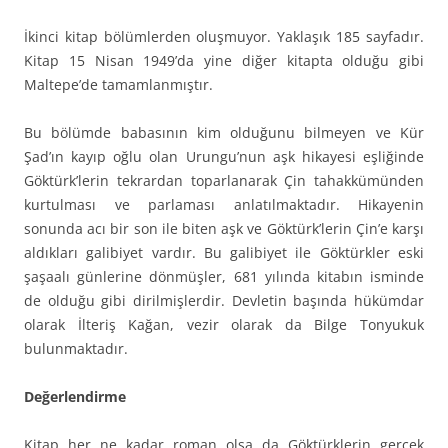
İkinci kitap bölümlerden oluşmuyor. Yaklaşık 185 sayfadır.
Kitap 15 Nisan 1949’da yine diğer kitapta olduğu gibi
Maltepe’de tamamlanmıştır.
Bu bölümde babasının kim olduğunu bilmeyen ve Kür
Şad’ın kayıp oğlu olan Urungu’nun aşk hikayesi eşliğinde
Göktürk’lerin tekrardan toparlanarak Çin tahakkümünden
kurtulması ve parlaması anlatılmaktadır. Hikayenin
sonunda acı bir son ile biten aşk ve Göktürk’lerin Çin’e karşı
aldıkları galibiyet vardır. Bu galibiyet ile Göktürkler eski
şaşaalı günlerine dönmüşler, 681 yılında kitabın isminde
de olduğu gibi dirilmişlerdir. Devletin başında hükümdar
olarak İlteriş Kağan, vezir olarak da Bilge Tonyukuk
bulunmaktadır.
Değerlendirme
Kitap her ne kadar roman olsa da Göktürklerin gerçek