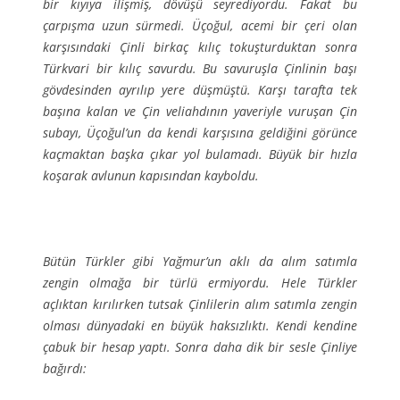
bir kıyıya ilişmiş, dövüşü seyrediyordu. Fakat bu
çarpışma uzun sürmedi. Üçoğul, acemi bir çeri olan
karşısındaki Çinli birkaç kılıç tokuşturduktan sonra
Türkvari bir kılıç savurdu. Bu savuruşla Çinlinin başı
gövdesinden ayrılıp yere düşmüştü. Karşı tarafta tek
başına kalan ve Çin veliahdının yaveriyle vuruşan Çin
subayı, Üçoğul’un da kendi karşısına geldiğini görünce
kaçmaktan başka çıkar yol bulamadı. Büyük bir hızla
koşarak avlunun kapısından kayboldu.
Bütün Türkler gibi Yağmur’un aklı da alım satımla
zengin olmağa bir türlü ermiyordu. Hele Türkler
açlıktan kırılırken tutsak Çinlilerin alım satımla zengin
olması dünyadaki en büyük haksızlıktı. Kendi kendine
çabuk bir hesap yaptı. Sonra daha dik bir sesle Çinliye
bağırdı: