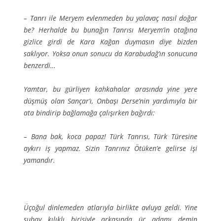
– Tanrı ile Meryem evlenmeden bu yalavaç nasıl doğar
be? Herhalde bu bunağın Tanrısı Meryem’in otağına
gizlice girdi de Kara Kağan duymasın diye bizden
saklıyor. Yoksa onun sonucu da Karabudağ’ın sonucuna
benzerdi…
Yamtar, bu gürliyen kahkahalar arasında yine yere
düşmüş olan Sançar’ı, Onbaşı Derse’nin yardımıyla bir
ata bindirip bağlamağa çalışırken bağırdı:
– Bana bak, koca papaz! Türk Tanrısı, Türk Türesine
aykırı iş yapmaz. Sizin Tanrınız Ötüken’e gelirse işi
yamandır.
Üçoğul dinlemeden atlarıyla birlikte avluya geldi. Yine
subay kılıklı birisiyle arkasında üç adamı demin