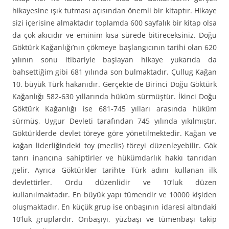
hikayesine ışık tutması açısından önemli bir kitaptır. Hikaye
sizi içerisine almaktadır toplamda 600 sayfalık bir kitap olsa
da çok akıcıdır ve eminim kısa sürede bitireceksiniz. Doğu
Göktürk Kağanlığı’nın çökmeye başlangıcının tarihi olan 620
yılının sonu itibariyle başlayan hikaye yukarıda da
bahsettiğim gibi 681 yılında son bulmaktadır. Çullug Kağan
10. büyük Türk hakanıdır. Gerçekte de Birinci Doğu Göktürk
Kağanlığı 582-630 yıllarında hüküm sürmüştür. İkinci Doğu
Göktürk Kağanlığı ise 681-745 yılları arasında hüküm
sürmüş, Uygur Devleti tarafından 745 yılında yıkılmıştır.
Göktürklerde devlet töreye göre yönetilmektedir. Kağan ve
kağan liderliğindeki toy (meclis) töreyi düzenleyebilir. Gök
tanrı inancına sahiptirler ve hükümdarlık hakkı tanrıdan
gelir. Ayrıca Göktürkler tarihte Türk adını kullanan ilk
devlettirler. Ordu düzenlidir ve 10’luk düzen
kullanılmaktadır. En büyük yapı tümendir ve 10000 kişiden
oluşmaktadır. En küçük grup ise onbaşının idaresi altındaki
10’luk gruplardır. Onbaşıyı, yüzbaşı ve tümenbaşı takip