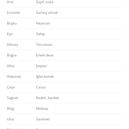
Arık
Zayıf, sıska
Esrimek
Sarhoş olmak
Buşku
Heyecan
Eye
Sahip
Dilmaç
Tercüman
Buğra
Erkek deve
Albız
Şeytan
Aldamak
İğfal etmek
Çaşıt
Casus
Sağrak
Kadeh, bardak
Bitig
Mektup
Ulca
Ganimet