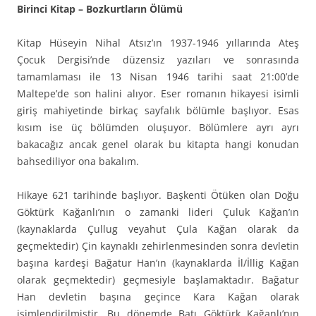
Birinci Kitap – Bozkurtların Ölümü
Kitap Hüseyin Nihal Atsız’ın 1937-1946 yıllarında Ateş
Çocuk Dergisi’nde düzensiz yazıları ve sonrasında
tamamlaması ile 13 Nisan 1946 tarihi saat 21:00’de
Maltepe’de son halini alıyor. Eser romanın hikayesi isimli
giriş mahiyetinde birkaç sayfalık bölümle başlıyor. Esas
kısım ise üç bölümden oluşuyor. Bölümlere ayrı ayrı
bakacağız ancak genel olarak bu kitapta hangi konudan
bahsediliyor ona bakalım.
Hikaye 621 tarihinde başlıyor. Başkenti Ötüken olan Doğu
Göktürk Kağanlı’nın o zamanki lideri Çuluk Kağan’ın
(kaynaklarda Çullug veyahut Çula Kağan olarak da
geçmektedir) Çin kaynaklı zehirlenmesinden sonra devletin
başına kardeşi Bağatur Han’ın (kaynaklarda İl/İllig Kağan
olarak geçmektedir) geçmesiyle başlamaktadır. Bağatur
Han devletin başına geçince Kara Kağan olarak
isimlendirilmiştir. Bu dönemde Batı Göktürk Kağanlı’nın