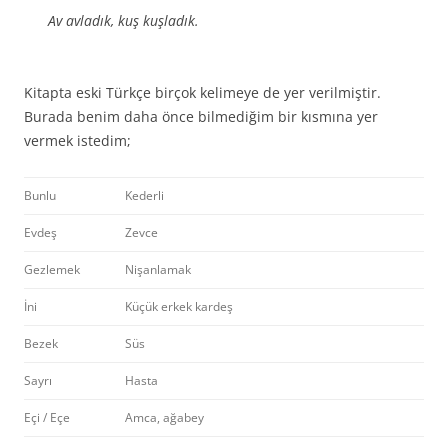
Av avladık, kuş kuşladık.
Kitapta eski Türkçe birçok kelimeye de yer verilmiştir.
Burada benim daha önce bilmediğim bir kısmına yer
vermek istedim;
Bunlu
Kederli
Evdeş
Zevce
Gezlemek
Nişanlamak
İni
Küçük erkek kardeş
Bezek
Süs
Sayrı
Hasta
Eçi / Eçe
Amca, ağabey