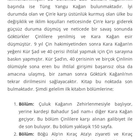
başında ise Tüng Yangu Kağan bulunmaktadır. İyi
durumda olan ve Çin’e karşı üstünlük kurmuş olan ülke bu
değişiklik ve iklim koşulları neticesinde Çin’e karşı giderek
güçsüz duruma düşmüş ve neticede bir savaş sonunda
Göktürkler Çinlilere yenilmiş ve Kara Kağan esir
düşmüştür. 9 yıl Çin hakimiyetinden sonra Kara Kağan’ın
yeğeni Kür Şad ve 40 çerisi ihtilal yapmak için Çin sarayına
baskın yapmıştır. Kür Şad’ın, 40 çerisinin ve birçok Çinlinin
ölümüyle sona eren bu ihtilal girişimi başarısız olsa da
amacına ulaşmış, bir zaman sonra Göktürk Kağanlı’nın
tekrar dirilmesini sağlayacaktır. Kitap bu noktada son
bulmaktadır. Şimdi gelelim ilk kitabın bölümlerine;
Bölüm:
Çuluk Kağanın Zehirlenmesiyle başlıyor,
yerine kardeşi Bahadur Şad nam-ı diğer Kara Kağan
geçiyor. Bu bölüm Çinlilere karşı alınan galibiyet ile
de son buluyor. Bu bölüm yaklaşık 150 sayfa.
Bölüm:
Böğü Alp’ın Kıraç Ata’yı ziyareti ve Kıraç