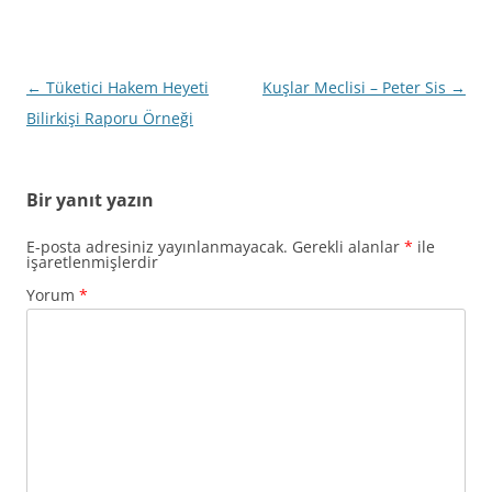
Yazı
←
Tüketici Hakem Heyeti
Kuşlar Meclisi – Peter Sis
→
dolaşımı
Bilirkişi Raporu Örneği
Bir yanıt yazın
E-posta adresiniz yayınlanmayacak.
Gerekli alanlar
*
ile
işaretlenmişlerdir
Yorum
*