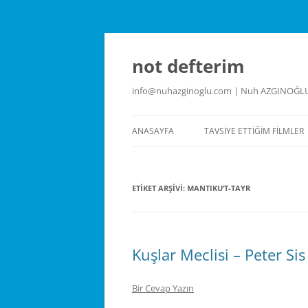
İçeriğe
atla
not defterim
info@nuhazginoglu.com | Nuh AZGINOĞL
ANASAYFA
TAVSIYE ETTIĞIM FILMLER
ETIKET ARŞIVI:
MANTIKU’T-TAYR
Kuşlar Meclisi – Peter Sis
Bir Cevap Yazın