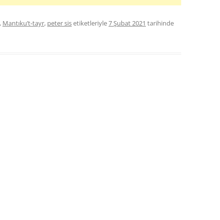
,
Mantıku’t-tayr
,
peter sis
etiketleriyle
7 Şubat 2021
tarihinde