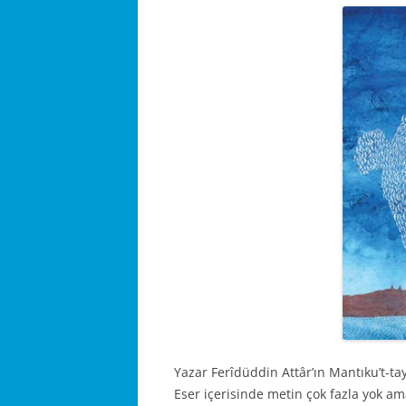
Yazar Ferîdüddin Attâr’ın Mantıku’t-tayr
Eser içerisinde metin çok fazla yok am