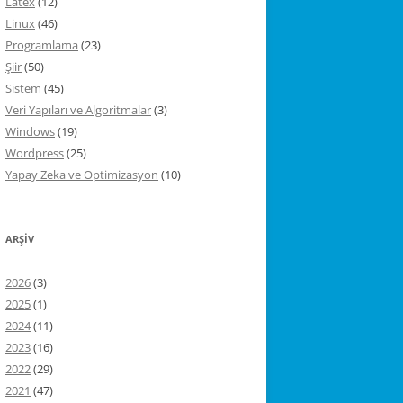
Latex
(12)
Linux
(46)
Programlama
(23)
Şiir
(50)
Sistem
(45)
Veri Yapıları ve Algoritmalar
(3)
Windows
(19)
Wordpress
(25)
Yapay Zeka ve Optimizasyon
(10)
ARŞIV
2026
(3)
2025
(1)
2024
(11)
2023
(16)
2022
(29)
2021
(47)