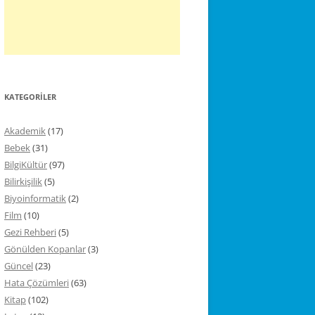
KATEGORILER
Akademik
(17)
Bebek
(31)
BilgiKültür
(97)
Bilirkişilik
(5)
Biyoinformatik
(2)
Film
(10)
Gezi Rehberi
(5)
Gönülden Kopanlar
(3)
Güncel
(23)
Hata Çözümleri
(63)
Kitap
(102)