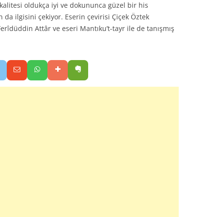
alitesi oldukça iyi ve dokununca güzel bir his
 da ilgisini çekiyor. Eserin çevirisi Çiçek Öztek
Ferîdüddin Attâr ve eseri Mantıku’t-tayr ile de tanışmış