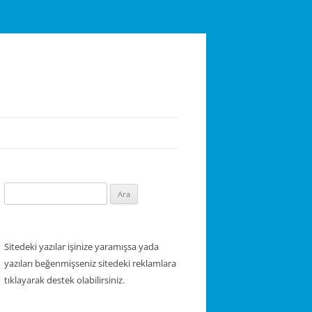
Arama:
Sitedeki yazılar işinize yaramışsa yada
yazıları beğenmişseniz sitedeki reklamlara
tıklayarak destek olabilirsiniz.