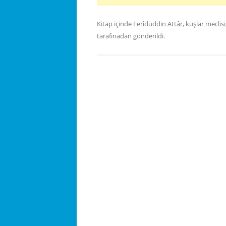
Kitap
içinde
Ferîdüddin Attâr
,
kuşlar meclisi
tarafınadan gönderildi.