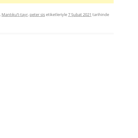
,
Mantıku’t-tayr
,
peter sis
etiketleriyle
7 Şubat 2021
tarihinde