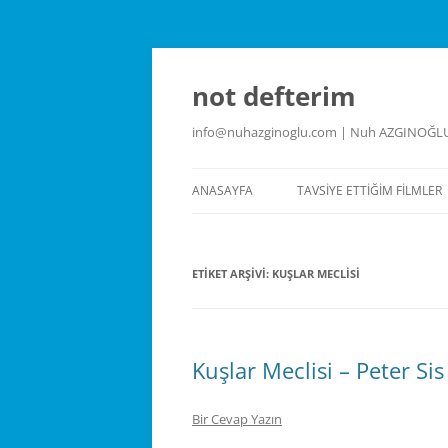
İçeriğe
atla
not defterim
info@nuhazginoglu.com | Nuh AZGINOĞL
ANASAYFA
TAVSIYE ETTIĞIM FILMLER
ETIKET ARŞIVI:
KUŞLAR MECLISI
Kuşlar Meclisi – Peter Sis
Bir Cevap Yazın