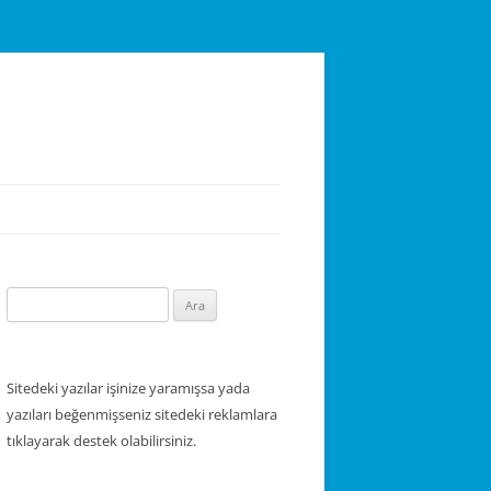
Arama:
Sitedeki yazılar işinize yaramışsa yada
yazıları beğenmişseniz sitedeki reklamlara
tıklayarak destek olabilirsiniz.