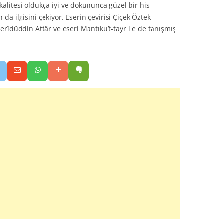
alitesi oldukça iyi ve dokununca güzel bir his
 da ilgisini çekiyor. Eserin çevirisi Çiçek Öztek
Ferîdüddin Attâr ve eseri Mantıku’t-tayr ile de tanışmış