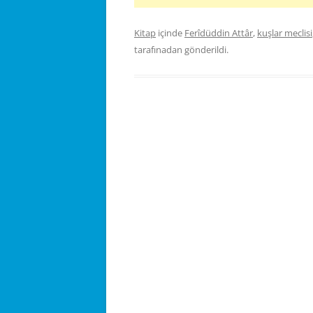
Kitap
içinde
Ferîdüddin Attâr
,
kuşlar meclisi
tarafınadan gönderildi.