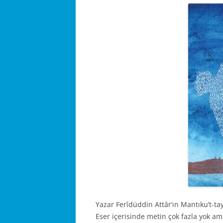
Yazar Ferîdüddin Attâr’ın Mantıku’t-tayr
Eser içerisinde metin çok fazla yok am