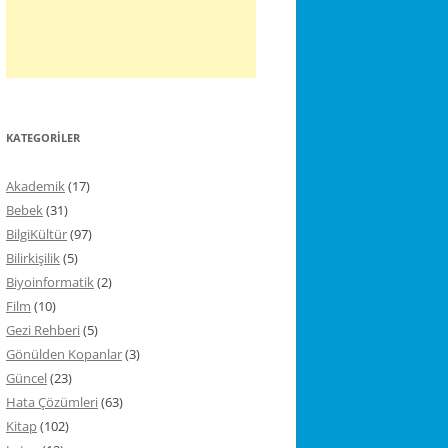
KATEGORILER
Akademik
(17)
Bebek
(31)
BilgiKültür
(97)
Bilirkişilik
(5)
Biyoinformatik
(2)
Film
(10)
Gezi Rehberi
(5)
Gönülden Kopanlar
(3)
Güncel
(23)
Hata Çözümleri
(63)
Kitap
(102)