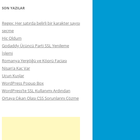
SON YAZILAR
Regex: Her satırda belirli bir karakter sayısı
seçme
Hiç Oldum
Godaddy Üçüncü Parti SSL Yenileme
İşlemi
Romanya Yergöğü ve Köprü Faciası
Nisan’a Kaç Var
Uçun Kuşlar
WordPress Popup Box
WordPress’te SSL Kullanımı Ardından
Ortaya Çıkan Olası CSS Sorunlarını Çözme