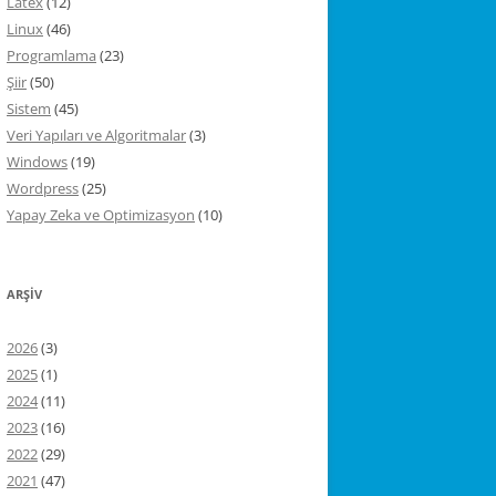
Latex
(12)
Linux
(46)
Programlama
(23)
Şiir
(50)
Sistem
(45)
Veri Yapıları ve Algoritmalar
(3)
Windows
(19)
Wordpress
(25)
Yapay Zeka ve Optimizasyon
(10)
ARŞIV
2026
(3)
2025
(1)
2024
(11)
2023
(16)
2022
(29)
2021
(47)