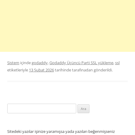
Sistem
içinde
godaddy
,
Godaddy Üçüncü Parti SSL yükleme
,
ssl
etiketleriyle
13 Şubat 2026
tarihinde
tarafınadan gönderildi.
Arama:
Sitedeki yazılar işinize yaramışsa yada yazıları beğenmişseniz