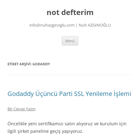
İçeriğe
atla
not defterim
info@nuhazginoglu.com | Nuh AZGINOĞLU
Menü
ETIKET ARŞIVI:
GODADDY
Godaddy Üçüncü Parti SSL Yenileme İşlemi
Bir Cevap Yazın
Öncelikle yeni sertifikamızı satın alıyoruz ve kurulum için
ilgili şirket paneline geçiş yapıyoruz.