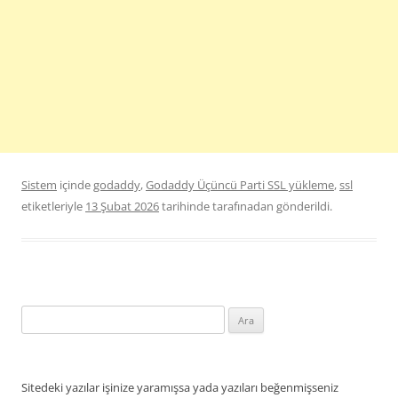
Sistem
içinde
godaddy
,
Godaddy Üçüncü Parti SSL yükleme
,
ssl
etiketleriyle
13 Şubat 2026
tarihinde
tarafınadan gönderildi.
Arama:
Sitedeki yazılar işinize yaramışsa yada yazıları beğenmişseniz