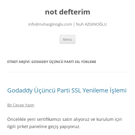
İçeriğe
atla
not defterim
info@nuhazginoglu.com | Nuh AZGINOĞLU
Menü
ETIKET ARŞIVI:
GODADDY ÜÇÜNCÜ PARTI SSL YÜKLEME
Godaddy Üçüncü Parti SSL Yenileme İşlemi
Bir Cevap Yazın
Öncelikle yeni sertifikamızı satın alıyoruz ve kurulum için
ilgili şirket paneline geçiş yapıyoruz.