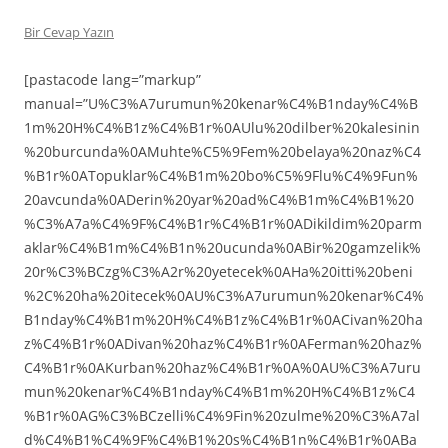
Bir Cevap Yazın
[pastacode lang=”markup”
manual=”U%C3%A7urumun%20kenar%C4%B1nday%C4%B
1m%20H%C4%B1z%C4%B1r%0AUlu%20dilber%20kalesinin
%20burcunda%0AMuhte%C5%9Fem%20belaya%20naz%C4
%B1r%0ATopuklar%C4%B1m%20bo%C5%9Flu%C4%9Fun%
20avcunda%0ADerin%20yar%20ad%C4%B1m%C4%B1%20
%C3%A7a%C4%9F%C4%B1r%C4%B1r%0ADikildim%20parm
aklar%C4%B1m%C4%B1n%20ucunda%0ABir%20gamzelik%
20r%C3%BCzg%C3%A2r%20yetecek%0AHa%20itti%20beni
%2C%20ha%20itecek%0AU%C3%A7urumun%20kenar%C4%
B1nday%C4%B1m%20H%C4%B1z%C4%B1r%0ACivan%20ha
z%C4%B1r%0ADivan%20haz%C4%B1r%0AFerman%20haz%
C4%B1r%0AKurban%20haz%C4%B1r%0A%0AU%C3%A7uru
mun%20kenar%C4%B1nday%C4%B1m%20H%C4%B1z%C4
%B1r%0AG%C3%BCzelli%C4%9Fin%20zulme%20%C3%A7al
d%C4%B1%C4%9F%C4%B1%20s%C4%B1n%C4%B1r%0ABa