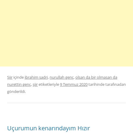
Şiir
içinde
ibrahim sadri
,
nurullah genç
,
olsan da bir olmasan da
nurettin genç
,
şiir
etiketleriyle
9 Temmuz 2020
tarihinde
tarafınadan
gönderildi.
Uçurumun kenarındayım Hızır