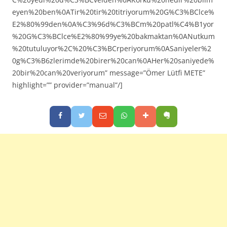
eyen%20ben%0ATir%20tir%20titriyorum%20G%C3%BClce%
E2%80%99den%0A%C3%96d%C3%BCm%20patl%C4%B1yor
%20G%C3%BClce%E2%80%99ye%20bakmaktan%0ANutkum
%20tutuluyor%2C%20%C3%BCrperiyorum%0ASaniyeler%2
0g%C3%B6zlerimde%20birer%20can%0AHer%20saniyede%
20bir%20can%20veriyorum” message=”Ömer Lütfi METE”
highlight=”” provider=”manual”/]