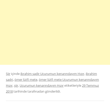
Şiir
içinde
ibrahim sadir Uçurumun kenarındayım Hızır
,
ibrahim
sadri
,
ömer lütfi mete
,
ömer lütfi mete Uçurumun kenarındayım
Hızır
,
şiir
,
Uçurumun kenarındayım Hızır
etiketleriyle
29 Temmuz
2018
tarihinde
tarafınadan gönderildi.