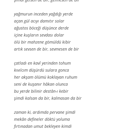
yağmurun inceden yağdığı yerde
açan gül acıyı damıtır solar
ağustos böceği düşünce derde
içine kuşların sevdası dolar
ölü bir mahzene gömüldü kibir
artık sevsen de bir, sevmesen de bir
çatladı en kavî yerinden tohum
kıvılcım düşürdü sulara gonca
her akşam ölümü koklayan ruhum
seni de kuşanır hâkan olunca
bu yerde bilinir destân-ı kebir
şimdi kalsan da bir, kalmasan da bir
zaman ki, ardımda pervane şimdi
mekân defineler döktü yoluma
fırtınadan umut bekleyen kimdi