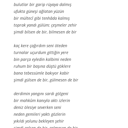
bulutlar bir garip rüyaya dalmış
ufukta güneşi ağlatan yüzün
bir mültecî gibi tenhâda kalmış
toprak yandı gülüm; çeşmeler zehir
şimdi bilsen de bir, bilmesen de bir
kaç kere çağırdım seni öteden
turnalar uçurdum gittiğin yere
bin parça eyledin kalbimi neden
ruhum bir başına düştü göklere
bana tebessümle bakıyor kabir
şimdi gülsen de bir, gülmesen de bir
derdimin yangını sardı gölgeni
bir mahkûm kanıyla aktı izlerin
deniz ölesiye severken seni
neden gemileri yaktı gözlerin
yıkıldı yolunu bekleyen şehir
şimdi gelsen de bir, gelmesen de bir