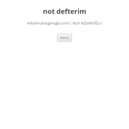
İçeriğe
atla
not defterim
info@nuhazginoglu.com | Nuh AZGINOĞLU
Menü