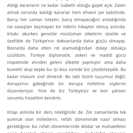
Aldığı kararların ne kadar isabetli olduğu gayet açık. Zaten
almak zorunda kaldığı kararlar hem ehveni şer kabilinde.
Barışı her zaman isteyen, barış olmayacağını anladığında
ise savaştan kaçmayan bir liderin hikayesi olmuş aslında.
Kitabı okurken genelde müslüman ülkelerin özelde ve
özellikle de Türkiye’nin doksanlarda daha güçlü olmayıp,
Bosna’da daha etkin rol alamadığından dolayı oldukça
üzüldüm. Türkiye diplomatik, askeri ve maddi gücü
nispetinde elinden geleni elbette yapmıştır ama daha
kuvvetli olup keşke bu işi kısa sürede biz çözebilseydik. Bu
kadar masum sivil ölmezdi. Bu tabi bizim suçumuz değil,
Avrupa’nın göbeğinde bir Avrupa milletine soykırım
düzenleniyor. Yine de biz Türkiye’yiz ve ben şahsen
sorumlu hissettim kendimi.
Kitap aslında bir ders niteliğinde de. Zor zamanlarda tek
yumruk olan milletlerin, refah döneminde nasıl olması
gerektiğine; bu refah dönemlerinde iktidar ve muhalefetin