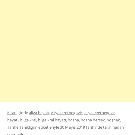
Kitap
içinde
aliya hayatı
,
Aliya İzzetbegovic
,
aliya izzetbegovic
hayatı
,
bilge kral
,
bilge kral hayatı
,
bosna
,
bosna hersek
,
boşnak
,
Tarihe Tanıklığım
etiketleriyle
30 Mayıs 2019
tarihinde
tarafınadan
gönderildi.