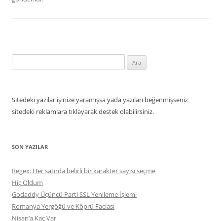
Arama:
Sitedeki yazılar işinize yaramışsa yada yazıları beğenmişseniz
sitedeki reklamlara tıklayarak destek olabilirsiniz.
SON YAZILAR
Regex: Her satırda belirli bir karakter sayısı seçme
Hiç Oldum
Godaddy Üçüncü Parti SSL Yenileme İşlemi
Romanya Yergöğü ve Köprü Faciası
Nisan’a Kaç Var