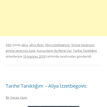
Film
içinde
aliya
,
aliya dizisi
,
Aliya İzzetbegovic
,
Emine Şeçeroviç
,
emine şeçerovic kaşlı
,
Kurşunların da Rengi Var
,
Tarihe Tanıklığım
etiketleriyle
10 Haziran 2019
tarihinde
tarafınadan gönderildi.
Tarihe Tanıklığım – Aliya İzzetbegovic
Bir Cevap Yazın