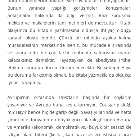
bütün dönemlerini anlatan 600 sayfalık bir otobiyografidir.
Bunun yanında yaptığı görüşmeler, konuşmalar,
anlaşmalar hakkında da bilgi vermiş. Bazı konuşma,
mektup ve makalelerin tam metinleri de mevcuttur. Kitabı
okuyunca bu kitabın yazılmasına oldukça ihtiyaç olduğu
kanaati oluştu bende. Çünkü bir milletin ayakta kalma
mücadelesinin merkezinde iseniz, bu mücadele sırasında
ve sonrasında bir çok farklı cephenin saldırısına maruz
kalacaksınız demektir. Hayattayken de ebediyete irtihal
ettikten sonra bu durum devam edecektir. Bu sebeple Aliya
bu durumu farketmiş olmalı, bu kitabı yazmakla da oldukça
iyi bir iş yapmış.
Avrupa’nın ortasında 1990’ların başında bir soykırım
yaşanıyor ve Avrupa buna ses çıkarmıyor. Çok garip değil
mi? Hayır bence hiç de garip değil. Savaş yıllarında ve hatta
şimdi bile dünyanın en büyük gücü olarak görünen Avrupa
ve Amerika (ekonomik, demokratik vs.) büyük bir sessizlikle
izliyor olanı biteni (kısık çıkan bazı sesleri istisna olarak