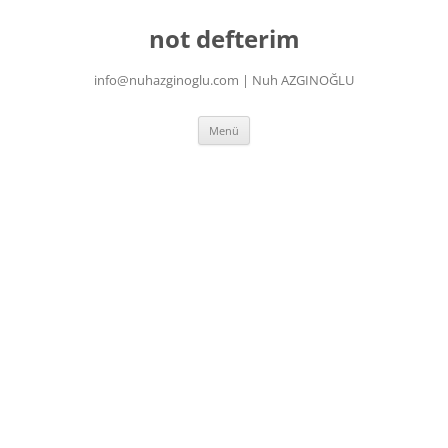
İçeriğe
atla
not defterim
info@nuhazginoglu.com | Nuh AZGINOĞLU
Menü