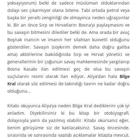
yoksayıyorum) belki de sadece müslüman olduklarından
dolayı ses çıkarmıyor olana bitene. Tabi ortada petrol veya
başka bir yeraltı zenginliği de olmayınca neden uğraşsınlar
ki. Bir an önce Sırp ve Hırvatların Bosna’yı paylaşmasını ve
bu savaşın bitmesini dilediler belki de. Ama orada bir avuç
Boşnak inancın ve imanın her silahtan kuvvetli olduğunu
gösterdiler. Savaşın (soykırım demek daha doğru galiba
ama) aktörlerine bakıldığında Sırp ve Hırvat yönetici ve
generallerinin bir çoğunun savaş mahkemesinde yargılanıp
Bosna Kasabı ilan edilmesi geç de olsa bu savaşın
suçlularını resmi olarak ilan ediyor, Aliya’dan hala
Bilge
Kral
olarak söz edilmesi de takındığı tavrın ne kadar doğru
olduğunu…
Kitabı okuyunca Aliya’ya neden Bilge Kral dediklerini çok iyi
anladım. Diyebilirsiniz ki bu kitap bir otobiyografi,
dolayısıyla yanlı da yazılmış olabilir. Kitabı okursanız eğer,
benim görüşüme siz de katılacaksınız. Savaş öncesinde,
sırasında ve sonrasında yaptığı açıklamalar kitapta mevcut.