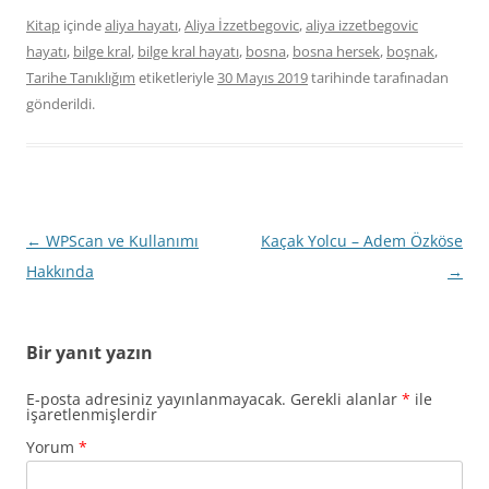
Kitap
içinde
aliya hayatı
,
Aliya İzzetbegovic
,
aliya izzetbegovic
hayatı
,
bilge kral
,
bilge kral hayatı
,
bosna
,
bosna hersek
,
boşnak
,
Tarihe Tanıklığım
etiketleriyle
30 Mayıs 2019
tarihinde
tarafınadan
gönderildi.
Yazı
←
WPScan ve Kullanımı
Kaçak Yolcu – Adem Özköse
dolaşımı
Hakkında
→
Bir yanıt yazın
E-posta adresiniz yayınlanmayacak.
Gerekli alanlar
*
ile
işaretlenmişlerdir
Yorum
*