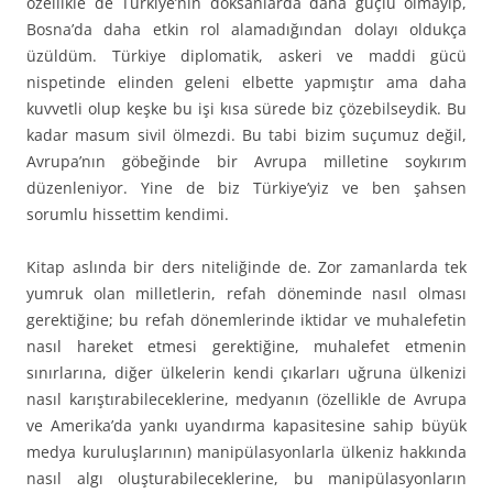
özellikle de Türkiye’nin doksanlarda daha güçlü olmayıp,
Bosna’da daha etkin rol alamadığından dolayı oldukça
üzüldüm. Türkiye diplomatik, askeri ve maddi gücü
nispetinde elinden geleni elbette yapmıştır ama daha
kuvvetli olup keşke bu işi kısa sürede biz çözebilseydik. Bu
kadar masum sivil ölmezdi. Bu tabi bizim suçumuz değil,
Avrupa’nın göbeğinde bir Avrupa milletine soykırım
düzenleniyor. Yine de biz Türkiye’yiz ve ben şahsen
sorumlu hissettim kendimi.
Kitap aslında bir ders niteliğinde de. Zor zamanlarda tek
yumruk olan milletlerin, refah döneminde nasıl olması
gerektiğine; bu refah dönemlerinde iktidar ve muhalefetin
nasıl hareket etmesi gerektiğine, muhalefet etmenin
sınırlarına, diğer ülkelerin kendi çıkarları uğruna ülkenizi
nasıl karıştırabileceklerine, medyanın (özellikle de Avrupa
ve Amerika’da yankı uyandırma kapasitesine sahip büyük
medya kuruluşlarının) manipülasyonlarla ülkeniz hakkında
nasıl algı oluşturabileceklerine, bu manipülasyonların