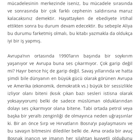
mücadelesinin merkezinde iseniz, bu mücadele sırasında
ve sonrasında bir çok farklı cephenin saldırısına maruz
kalacaksınız demektir. Hayattayken de ebediyete irtihal
ettikten sonra bu durum devam edecektir. Bu sebeple Aliya
bu durumu farketmiş olmalı, bu kitabı yazmakla da oldukça
iyi bir iş yapmış.
Avrupa’nın ortasında 1990’ların başında bir soykırım
yaşanıyor ve Avrupa buna ses çıkarmıyor. Çok garip değil
mi? Hayır bence hiç de garip değil. Savaş yıllarında ve hatta
şimdi bile dünyanın en büyük gücü olarak görünen Avrupa
ve Amerika (ekonomik, demokratik vs.) büyük bir sessizlikle
izliyor olanı biteni (kısık çıkan bazı sesleri istisna olarak
yoksayıyorum) belki de sadece müslüman olduklarından
dolayı ses çıkarmıyor olana bitene. Tabi ortada petrol veya
başka bir yeraltı zenginliği de olmayınca neden uğraşsınlar
ki. Bir an önce Sırp ve Hırvatların Bosna’yı paylaşmasını ve
bu savaşın bitmesini dilediler belki de. Ama orada bir avuç
Boşnak inancın ve imanın her silahtan kuvvetli olduğunu