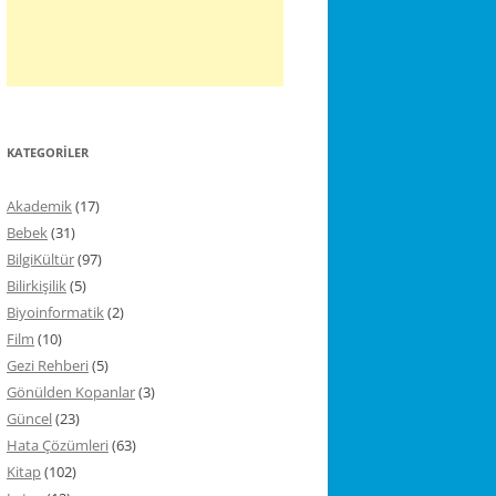
KATEGORILER
Akademik
(17)
Bebek
(31)
BilgiKültür
(97)
Bilirkişilik
(5)
Biyoinformatik
(2)
Film
(10)
Gezi Rehberi
(5)
Gönülden Kopanlar
(3)
Güncel
(23)
Hata Çözümleri
(63)
Kitap
(102)