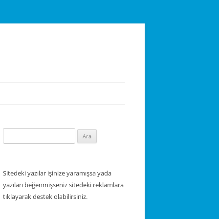
Arama:
Sitedeki yazılar işinize yaramışsa yada
yazıları beğenmişseniz sitedeki reklamlara
tıklayarak destek olabilirsiniz.