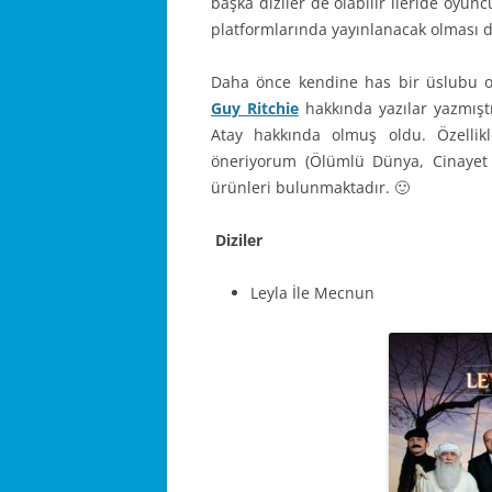
başka diziler de olabilir ileride oyun
platformlarında yayınlanacak olması d
Daha önce kendine has bir üslubu 
Guy Ritchie
hakkında yazılar yazmışt
Atay hakkında olmuş oldu. Özellikle
öneriyorum (Ölümlü Dünya, Cinayet S
ürünleri bulunmaktadır. 🙂
Diziler
Leyla İle Mecnun