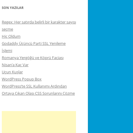
SON YAZILAR
Regex: Her satırda belirli bir karakter sayısı
seçme
Hiç Oldum
Godaddy Üçüncü Parti SSL Yenileme
İşlemi
Romanya Yergöğü ve Köprü Faciası
Nisan’a Kaç Var
Uçun Kuşlar
WordPress Popup Box
WordPress’te SSL Kullanımı Ardından
Ortaya Çıkan Olası CSS Sorunlarını Çözme