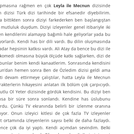
 yapmasına rağmen en çok
Leyla ile Mecnun
dizisinde
dizisi Türk dizi tarihinde bir efsanedir diyebilirim.
a bittikten sonra diziyi farkederken ben başlangıştan
 mutluluk duydum. Diziyi izleyenler genel itibariyle iki
en kendilerini alamayıp bağımlı hale geliyorlar yada bu
orlardı. Kendi has bir dili vardı. Bu dilin oluşmasında
ar hepsinin katkısı vardı. Ali Atay da bence bu dizi ile
t komedi olmasına büyük ölçüde katkı sağlarken, dizi de
i bunlar benim kendi kanaatlerim. Sonrasında kendisini
cnun’dan hemen sonra Ben de Özledim dizisi geldi ama
 devam ettirmeye çalıştılar, hatta Leyla ile Mecnun
rakterlerin hikayesini anlatan ilk bölüm çok çarpıcıydı.
tlu Ol Yeter dizisinde gördük kendisini. Bu diziyi ben
kısa bir süre sonra sonlandı. Kendine has üslubunu
ordu. Çünkü TV ekranında belirli bir izlenme oranına
ıyor. Onun izleyici kitlesi de çok fazla TV izleyenler
et ortamında izleyenlerin sayısı belki de daha fazlaydı.
ce çok da iyi yaptı. Kendi açımdan sevindim. Belki