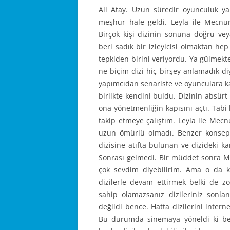
Ali Atay. Uzun süredir oyunculuk
meşhur hale geldi. Leyla ile Mecnun 
Birçok kişi dizinin sonuna doğru vey
beri sadık bir izleyicisi olmaktan hep
tepkiden birini veriyordu. Ya gülmekt
ne biçim dizi hiç birşey anlamadık diy
yapımcıdan senariste ve oyunculara kad
birlikte kendini buldu. Dizinin absür
ona yönetmenliğin kapısını açtı. Tab
takip etmeye çalıştım. Leyla ile Me
uzun ömürlü olmadı. Benzer konsepti
dizisine atıfta bulunan ve dizideki ka
Sonrası gelmedi. Bir müddet sonra Mu
çok sevdim diyebilirim. Ama o da 
dizilerle devam ettirmek belki de z
sahip olamazsanız dizileriniz sonlan
değildi bence. Hatta dizilerini intern
Bu durumda sinemaya yöneldi ki ben