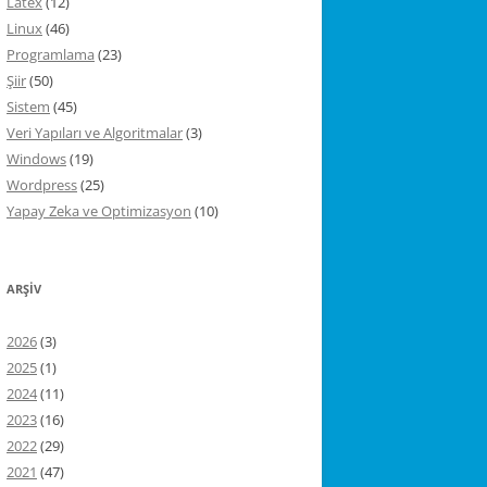
Latex
(12)
Linux
(46)
Programlama
(23)
Şiir
(50)
Sistem
(45)
Veri Yapıları ve Algoritmalar
(3)
Windows
(19)
Wordpress
(25)
Yapay Zeka ve Optimizasyon
(10)
ARŞIV
2026
(3)
2025
(1)
2024
(11)
2023
(16)
2022
(29)
2021
(47)