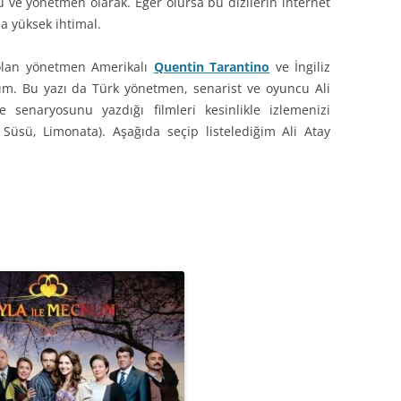
cu ve yönetmen olarak. Eğer olursa bu dizilerin internet
a yüksek ihtimal.
olan yönetmen Amerikalı
Quentin Tarantino
ve İngiliz
ım. Bu yazı da Türk yönetmen, senarist ve oyuncu Ali
 senaryosunu yazdığı filmleri kesinlikle izlemenizi
üsü, Limonata). Aşağıda seçip listelediğim Ali Atay