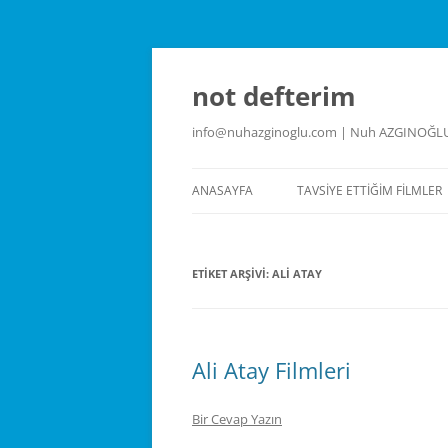
İçeriğe
atla
not defterim
info@nuhazginoglu.com | Nuh AZGINOĞL
ANASAYFA
TAVSIYE ETTIĞIM FILMLER
ETIKET ARŞIVI:
ALI ATAY
Ali Atay Filmleri
Bir Cevap Yazın