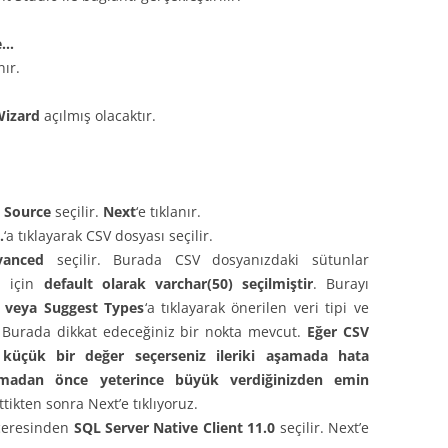
e…
ır.
Wizard
açılmış olacaktır.
e Source
seçilir.
Next
‘e tıklanır.
.
‘a tıklayarak CSV dosyası seçilir.
vanced
seçilir. Burada CSV dosyanızdaki sütunlar
n için
default olarak varchar(50) seçilmiştir
. Burayı
veya Suggest Types
‘a tıklayarak önerilen veri tipi ve
. Burada dikkat edeceğiniz bir nokta mevcut.
Eğer CSV
n küçük bir değer seçerseniz ileriki aşamada hata
almadan önce yeterince büyük verdiğinizden emin
tikten sonra Next’e tıklıyoruz.
eresinden
SQL Server Native Client 11.0
seçilir. Next’e