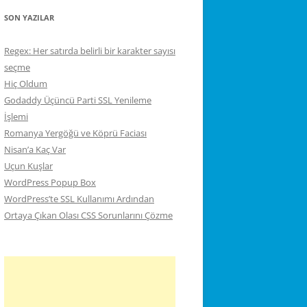
SON YAZILAR
Regex: Her satırda belirli bir karakter sayısı
seçme
Hiç Oldum
Godaddy Üçüncü Parti SSL Yenileme
İşlemi
Romanya Yergöğü ve Köprü Faciası
Nisan’a Kaç Var
Uçun Kuşlar
WordPress Popup Box
WordPress’te SSL Kullanımı Ardından
Ortaya Çıkan Olası CSS Sorunlarını Çözme