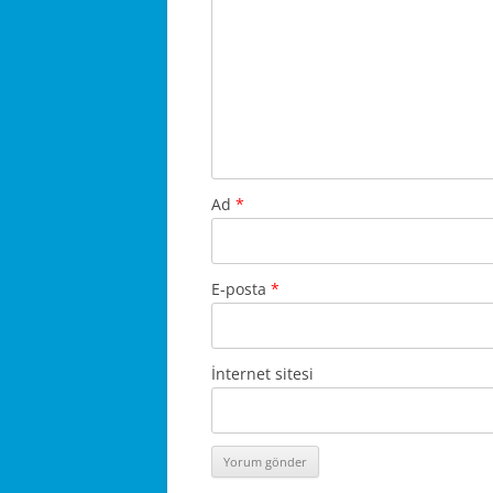
Ad
*
E-posta
*
İnternet sitesi