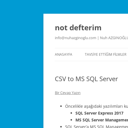
İçeriğe
atla
not defterim
info@nuhazginoglu.com | Nuh AZGINOĞL
ANASAYFA
TAVSIYE ETTIĞIM FILMLER
CSV to MS SQL Server
Bir Cevap Yazın
Öncelikle aşağıdaki yazılımları k
SQL Server Express 2017
MS SQL Server Managemen
SQL Server’a MS SQL Management S