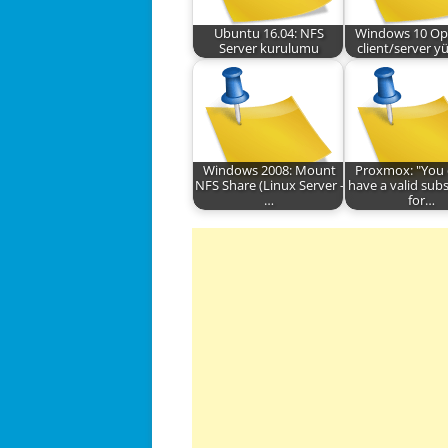
Ubuntu 16.04: NFS
Windows 10 O
Server kurulumu
client/server 
Windows 2008: Mount
Proxmox: "You 
NFS Share (Linux Server -
have a valid subs
…
for…