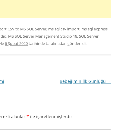
port CSV to MS SQL Server
,
ms sql csv import
,
ms sql express
udio
,
MS SQL Server Management Studio 18
,
SQL Server
yle
6 Şubat 2020
tarihinde
tarafınadan gönderildi.
mi
Bebeğimin İlk Günlüğü
→
rekli alanlar
*
ile işaretlenmişlerdir