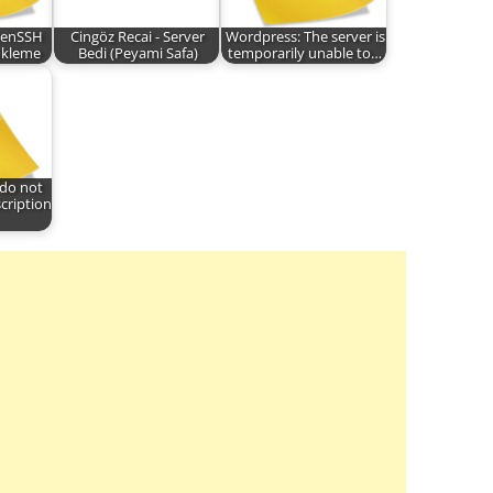
penSSH
Cingöz Recai - Server
Wordpress: The server is
yükleme
Bedi (Peyami Safa)
temporarily unable to…
do not
cription