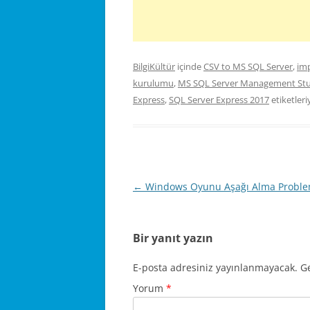
BilgiKültür
içinde
CSV to MS SQL Server
,
im
kurulumu
,
MS SQL Server Management St
Express
,
SQL Server Express 2017
etiketleri
Yazı
←
Windows Oyunu Aşağı Alma Proble
dolaşımı
Bir yanıt yazın
E-posta adresiniz yayınlanmayacak.
Ge
Yorum
*