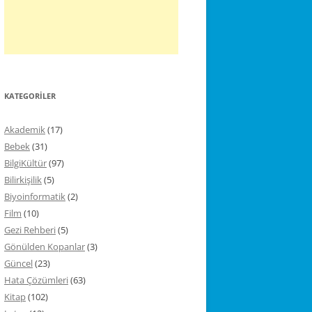
KATEGORILER
Akademik
(17)
Bebek
(31)
BilgiKültür
(97)
Bilirkişilik
(5)
Biyoinformatik
(2)
Film
(10)
Gezi Rehberi
(5)
Gönülden Kopanlar
(3)
Güncel
(23)
Hata Çözümleri
(63)
Kitap
(102)