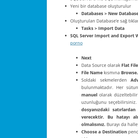
Yeni bir database oluşturulur
Databases > New Databas
Oluşturulan Database’e sağ tıklan
Tasks > Import Data
SQL Server Import and Export 
porno
Next
Data Source olarak
Flat Fil
File Name
kısmına
Browse.
Soldaki sekmelerden
Ad
bulunmaktadır. Her sütu
manuel
olarak düzeltebilir
uzunluğunu seçebilirsiniz
dosyanızdaki satırlarda
verecektir. Bu hatayı 
olmalısınız.
Burayı da hallet
Choose a Destination
penc