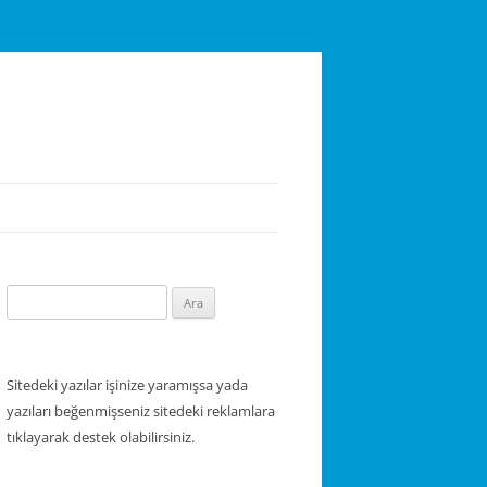
Arama:
Sitedeki yazılar işinize yaramışsa yada
yazıları beğenmişseniz sitedeki reklamlara
tıklayarak destek olabilirsiniz.