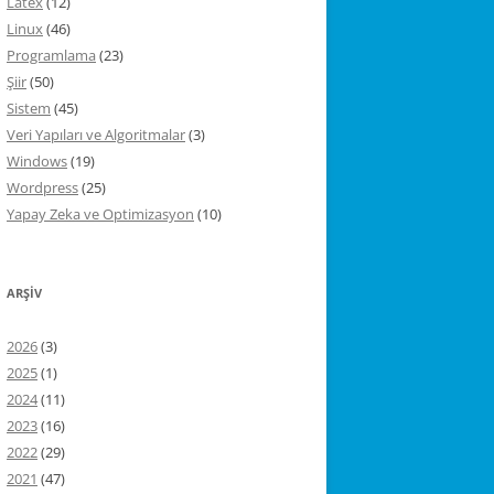
Latex
(12)
Linux
(46)
Programlama
(23)
Şiir
(50)
Sistem
(45)
Veri Yapıları ve Algoritmalar
(3)
Windows
(19)
Wordpress
(25)
Yapay Zeka ve Optimizasyon
(10)
ARŞIV
2026
(3)
2025
(1)
2024
(11)
2023
(16)
2022
(29)
2021
(47)