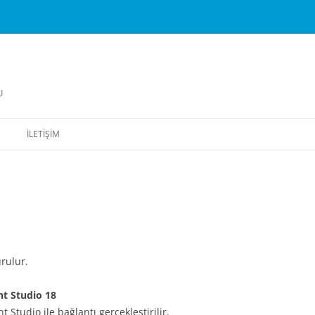
U
İLETIŞIM
urulur.
t Studio 18
tudio ile bağlantı gerçekleştirilir.