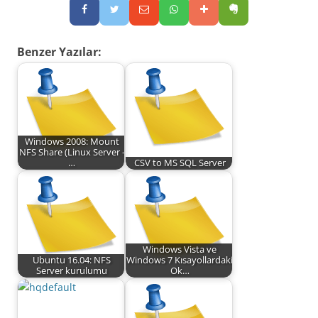
Benzer Yazılar:
Windows 2008: Mount
NFS Share (Linux Server -
…
CSV to MS SQL Server
Windows Vista ve
Ubuntu 16.04: NFS
Windows 7 Kısayollardaki
Server kurulumu
Ok…