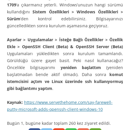
1709
‘a çıkarmanız yeterli. Windows’unuzun hangi sürümü
kullandığını
Sistem Özellikleri > Windows Özellikleri >
Sürüm
‘den kontrol edebilirsiniz. Bilgisayarınızı
güncelledikten sonra kurulum aşamasına geçiyoruz.
Ayarlar > Uygulamalar > İsteğe Bağlı Özellikler > Özellik
Ekle > OpenSSH Client (Beta) & OpenSSH Server (Beta)
Uygulamaları yükledikten sonra kurulum tamamlandı.
Görüldüğü üzere gayet basit. Peki nasıl kullanacağız?
Öncelikle bilgisayarımı
yeniden başlattım
(yeniden
başlatmadan bende aktif olmadı). Daha sonra
komut
istemcisini açtım ve Linux üzerinde ssh kullanıyormuş
gibi bağlantımı yaptım
.
Kaynak:
https://www.servethehome.com/say-farewell-
putty-microsoft-adds-openssh-client-windows-10
Bugün 1, bugüne kadar toplam 260 kez ziyaret edildi.