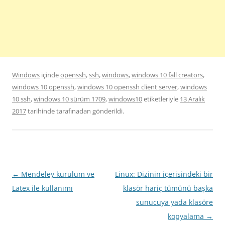
Windows
içinde
openssh
,
ssh
,
windows
,
windows 10 fall creators
,
windows 10 openssh
,
windows 10 openssh client server
,
windows
10 ssh
,
windows 10 sürüm 1709
,
windows10
etiketleriyle
13 Aralık
2017
tarihinde
tarafınadan gönderildi.
Yazı
←
Mendeley kurulum ve
Linux: Dizinin içerisindeki bir
dolaşımı
Latex ile kullanımı
klasör hariç tümünü başka
sunucuya yada klasöre
kopyalama
→