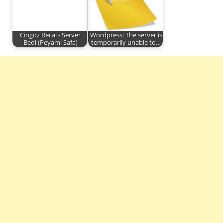
Cingöz Recai - Server
Wordpress: The server is
Bedi (Peyami Safa)
temporarily unable to…