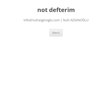
İçeriğe
atla
not defterim
info@nuhazginoglu.com | Nuh AZGINOĞLU
Menü