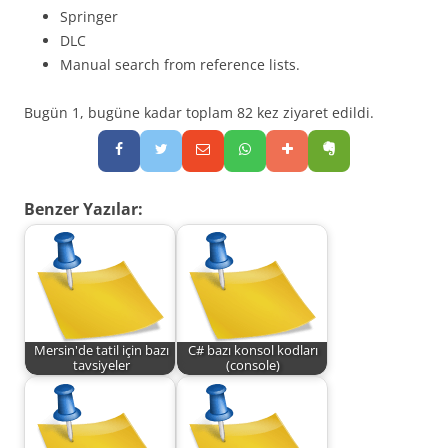
Springer
DLC
Manual search from reference lists.
Bugün 1, bugüne kadar toplam 82 kez ziyaret edildi.
Benzer Yazılar:
Mersin'de tatil için bazı
C# bazı konsol kodları
tavsiyeler
(console)