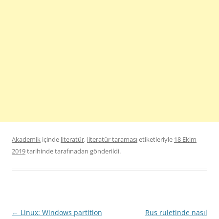
Akademik
içinde
literatür
,
literatür taraması
etiketleriyle
18 Ekim
2019
tarihinde
tarafınadan gönderildi.
Yazı
←
Linux: Windows partition
Rus ruletinde nasıl