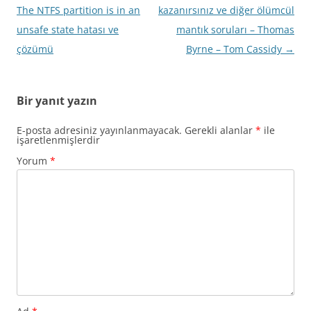
dolaşımı
The NTFS partition is in an
kazanırsınız ve diğer ölümcül
unsafe state hatası ve
mantık soruları – Thomas
çözümü
Byrne – Tom Cassidy
→
Bir yanıt yazın
E-posta adresiniz yayınlanmayacak.
Gerekli alanlar
*
ile
işaretlenmişlerdir
Yorum
*