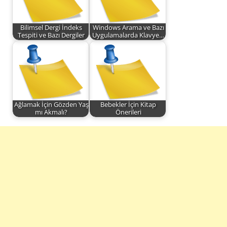
Bilimsel Dergi İndeks
Windows Arama ve Bazı
Tespiti ve Bazı Dergiler
Uygulamalarda Klavye…
Ağlamak İçin Gözden Yaş
Bebekler İçin Kitap
mı Akmalı?
Önerileri