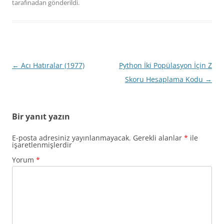
tarafınadan gönderildi.
Yazı
←
Acı Hatıralar (1977)
Python İki Popülasyon İçin Z
dolaşımı
Skoru Hesaplama Kodu
→
Bir yanıt yazın
E-posta adresiniz yayınlanmayacak.
Gerekli alanlar
*
ile
işaretlenmişlerdir
Yorum
*