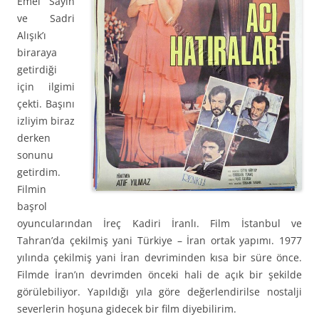
Emel Sayın
ve Sadri
Alışık’ı
biraraya
getirdiği
için ilgimi
çekti. Başını
izliyim biraz
derken
sonunu
getirdim.
Filmin
başrol
oyuncularından İreç Kadiri İranlı. Film İstanbul ve
Tahran’da çekilmiş yani Türkiye – İran ortak yapımı. 1977
yılında çekilmiş yani İran devriminden kısa bir süre önce.
Filmde İran’ın devrimden önceki hali de açık bir şekilde
görülebiliyor. Yapıldığı yıla göre değerlendirilse nostalji
severlerin hoşuna gidecek bir film diyebilirim.