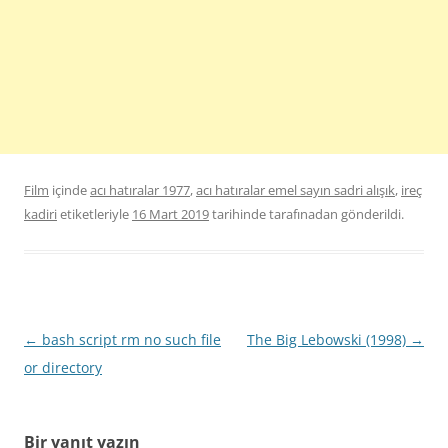
Film
içinde
acı hatıralar 1977
,
acı hatıralar emel sayın sadri alışık
,
ireç
kadiri
etiketleriyle
16 Mart 2019
tarihinde
tarafınadan gönderildi.
Yazı
←
bash script rm no such file
The Big Lebowski (1998)
→
dolaşımı
or directory
Bir yanıt yazın