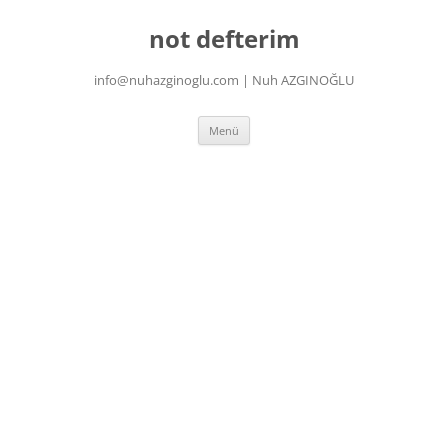
İçeriğe
atla
not defterim
info@nuhazginoglu.com | Nuh AZGINOĞLU
Menü