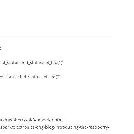
;
d_status; led_status.set_led(1)’
d_status; led_status.set_led(0)’
uk/raspberry-pi-3-model-b.html
spark/electronics/eng/blog/introducing-the-raspberry-