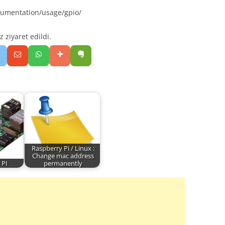
cumentation/usage/gpio/
ziyaret edildi.
Raspberry Pi / Linux :
Change mac address
 PI
permanently