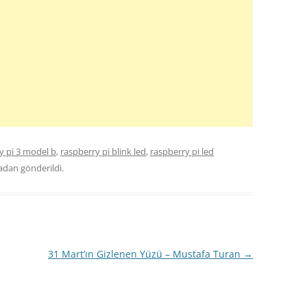
y pi 3 model b
,
raspberry pi blink led
,
raspberry pi led
adan gönderildi.
31 Mart’ın Gizlenen Yüzü – Mustafa Turan
→