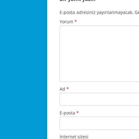
E-posta adresiniz yayınlanmayacak.
Ge
Yorum
*
Ad
*
E-posta
*
İnternet sitesi