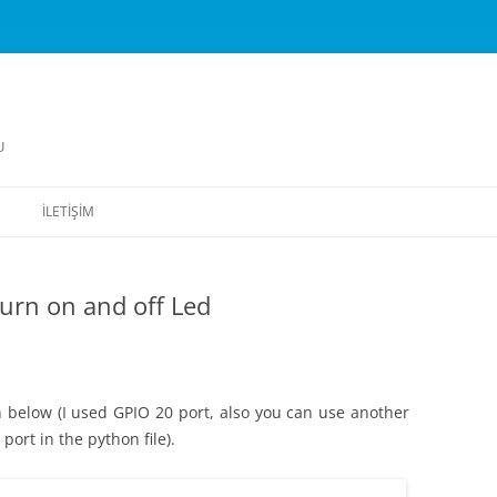
U
İLETIŞIM
urn on and off Led
 below (I used GPIO 20 port, also you can use another
port in the python file).