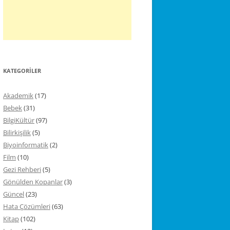
KATEGORILER
Akademik
(17)
Bebek
(31)
BilgiKültür
(97)
Bilirkişilik
(5)
Biyoinformatik
(2)
Film
(10)
Gezi Rehberi
(5)
Gönülden Kopanlar
(3)
Güncel
(23)
Hata Çözümleri
(63)
Kitap
(102)