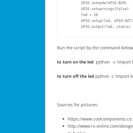
        GPIO.setmode(GPIO.BCM)

        GPIO.setwarnings(False)

        led = 20

        GPIO.setup(led, GPIO.OUT)

        GPIO.output(led, status)
Run the script by the command below
to turn on the led
python -c ‘import le
to turn off the led
python -c ‘import le
Sources for pictures:
https://www.coolcomponents.co.
http://www.rs-online.com/design