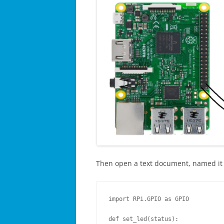
Then open a text document, named i
import RPi.GPIO as GPIO

def set_led(status):
