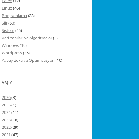
Latex
(12)
Linux
(46)
Programlama
(23)
Şiir
(50)
Sistem
(45)
Veri Yapıları ve Algoritmalar
(3)
Windows
(19)
Wordpress
(25)
Yapay Zeka ve Optimizasyon
(10)
ARŞIV
2026
(3)
2025
(1)
2024
(11)
2023
(16)
2022
(29)
2021
(47)