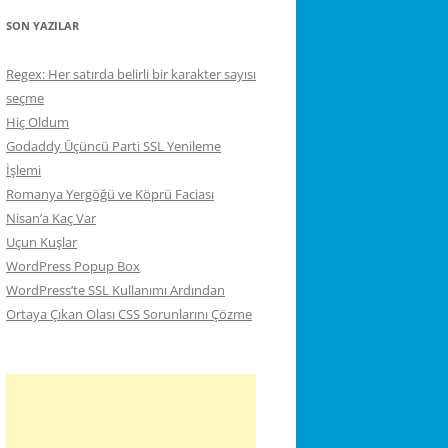
SON YAZILAR
Regex: Her satırda belirli bir karakter sayısı
seçme
Hiç Oldum
Godaddy Üçüncü Parti SSL Yenileme
İşlemi
Romanya Yergöğü ve Köprü Faciası
Nisan’a Kaç Var
Uçun Kuşlar
WordPress Popup Box
WordPress’te SSL Kullanımı Ardından
Ortaya Çıkan Olası CSS Sorunlarını Çözme