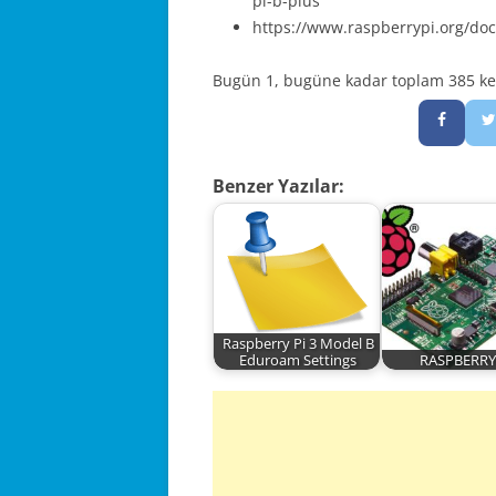
pi-b-plus
https://www.raspberrypi.org/do
Bugün 1, bugüne kadar toplam 385 kez 
Benzer Yazılar:
Raspberry Pi 3 Model B
Eduroam Settings
RASPBERRY