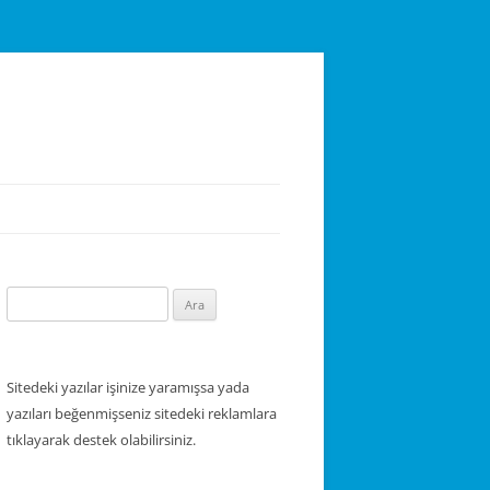
Arama:
Sitedeki yazılar işinize yaramışsa yada
yazıları beğenmişseniz sitedeki reklamlara
tıklayarak destek olabilirsiniz.