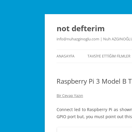
İçeriğe
atla
not defterim
info@nuhazginoglu.com | Nuh AZGINOĞL
ANASAYFA
TAVSIYE ETTIĞIM FILMLER
Raspberry Pi 3 Model B T
Bir Cevap Yazın
Connect led to Raspberry Pi as shown
GPIO port but, you must point out this 