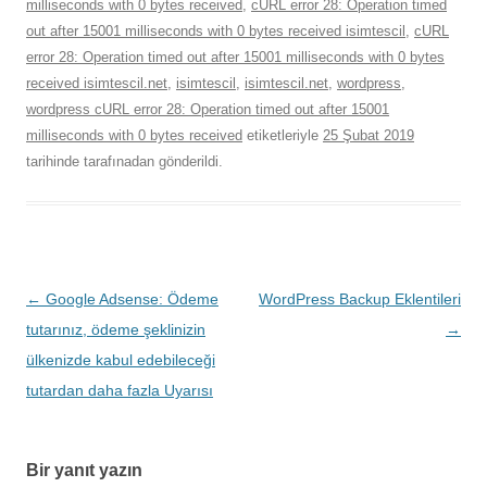
milliseconds with 0 bytes received
,
cURL error 28: Operation timed
out after 15001 milliseconds with 0 bytes received isimtescil
,
cURL
error 28: Operation timed out after 15001 milliseconds with 0 bytes
received isimtescil.net
,
isimtescil
,
isimtescil.net
,
wordpress
,
wordpress cURL error 28: Operation timed out after 15001
milliseconds with 0 bytes received
etiketleriyle
25 Şubat 2019
tarihinde
tarafınadan gönderildi.
Yazı
←
Google Adsense: Ödeme
WordPress Backup Eklentileri
dolaşımı
tutarınız, ödeme şeklinizin
→
ülkenizde kabul edebileceği
tutardan daha fazla Uyarısı
Bir yanıt yazın