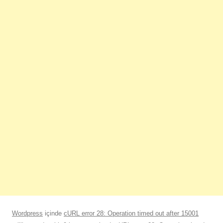
Wordpress
içinde
cURL error 28: Operation timed out after 15001