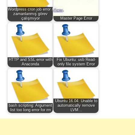
Wordpress cron job error /
zamanlanmış görev
çalışmıyor
Master Page Error
HTTP and SSL error with
Fix Ubuntu: usb Read-
Anaconda
only file system Error
Ubuntu 16.04: Unable to
bash scripting: Argument
automatically remove
list too long error for rm
LVM…