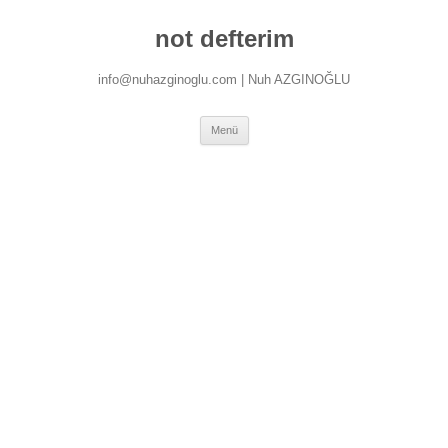
İçeriğe
atla
not defterim
info@nuhazginoglu.com | Nuh AZGINOĞLU
Menü