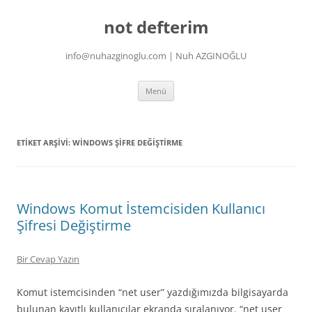
İçeriğe
atla
not defterim
info@nuhazginoglu.com | Nuh AZGINOĞLU
Menü
ETIKET ARŞIVI:
WINDOWS ŞIFRE DEĞIŞTIRME
Windows Komut İstemcisiden Kullanıcı
Şifresi Değiştirme
Bir Cevap Yazın
Komut istemcisinden “net user” yazdığımızda bilgisayarda
bulunan kayıtlı kullanıcılar ekranda sıralanıyor. “net user