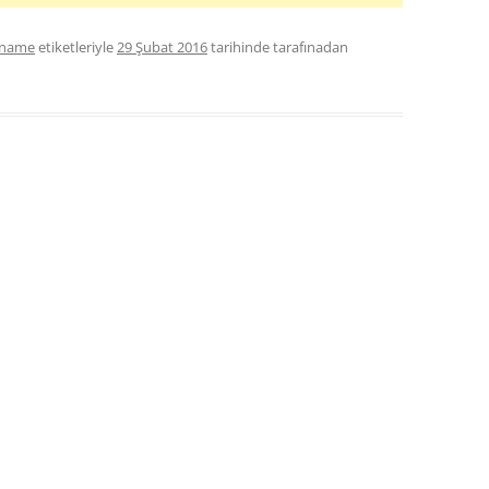
kname
etiketleriyle
29 Şubat 2016
tarihinde
tarafınadan