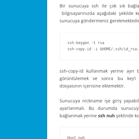
Bir sunucuya ssh ile çok sık bağla
bilgisayarınızda aşağıdaki şekilde k
sunucuya göndermeniz gerekmektedir. A
ssh-keygen -t rsa

ssh-copy-id -i $HOME/.ssh/id_rsa.
ssh-copy-id kullanmak yerine ayrı
görüntülemek ve sonra bu key’i
dosyasının içerisine eklemektir.
Sunucuya nickname işe giriş yapabilm
ayarlanmalı. Bu durumda sunuc
bağlanmak yerine
ssh nuh
şeklinde ko
Host nuh
