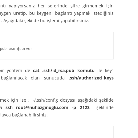
ntı yapıyorsanız her seferinde şifre girmemek için
eygen üretip, bu keygeni bağlantı yapmak istediğiniz
şağıdaki şekilde bu işlemi yapabilirsiniz.
pub user@server
 bir yöntem de
cat .ssh/id_rsa.pub komutu
ile key’i
 bağlanılacak olan sunucuda
.ssh/authorized_keys
ek için ise ; ~/.ssh/config dosyası aşağıdaki şekilde
uya
ssh root@nuhazginoglu.com -p 2123
şeklinde
layca bağlanabilirsiniz.