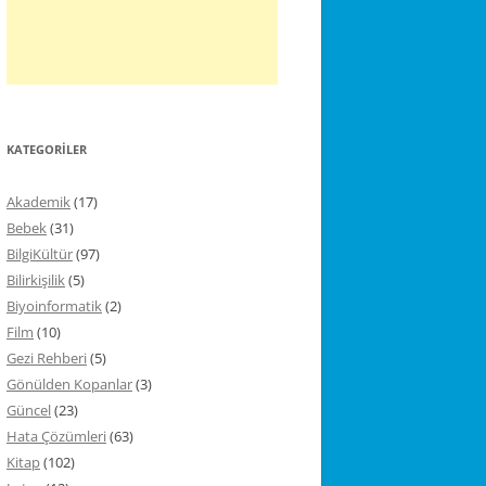
KATEGORILER
Akademik
(17)
Bebek
(31)
BilgiKültür
(97)
Bilirkişilik
(5)
Biyoinformatik
(2)
Film
(10)
Gezi Rehberi
(5)
Gönülden Kopanlar
(3)
Güncel
(23)
Hata Çözümleri
(63)
Kitap
(102)