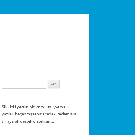
Arama:
Sitedeki yazılar işinize yaramışsa yada
yazıları beğenmişseniz sitedeki reklamlara
tıklayarak destek olabilirsiniz.