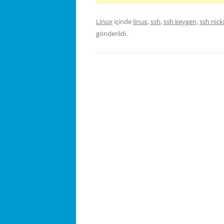
Linux
içinde
linux
,
ssh
,
ssh keygen
,
ssh nic
gönderildi.