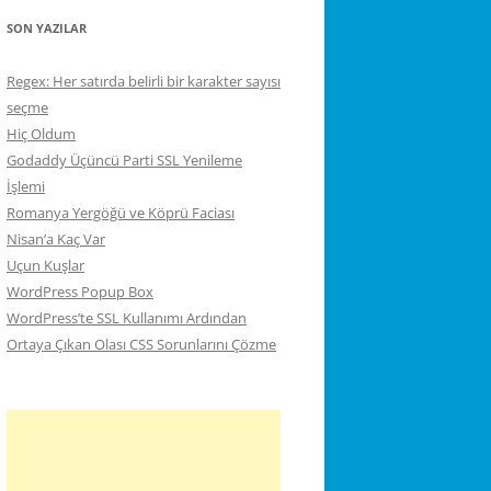
SON YAZILAR
Regex: Her satırda belirli bir karakter sayısı
seçme
Hiç Oldum
Godaddy Üçüncü Parti SSL Yenileme
İşlemi
Romanya Yergöğü ve Köprü Faciası
Nisan’a Kaç Var
Uçun Kuşlar
WordPress Popup Box
WordPress’te SSL Kullanımı Ardından
Ortaya Çıkan Olası CSS Sorunlarını Çözme