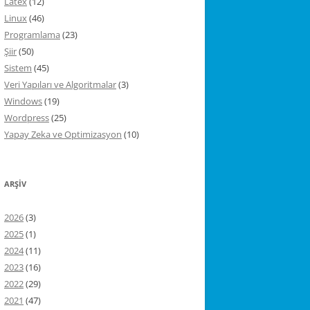
Latex
(12)
Linux
(46)
Programlama
(23)
Şiir
(50)
Sistem
(45)
Veri Yapıları ve Algoritmalar
(3)
Windows
(19)
Wordpress
(25)
Yapay Zeka ve Optimizasyon
(10)
ARŞIV
2026
(3)
2025
(1)
2024
(11)
2023
(16)
2022
(29)
2021
(47)