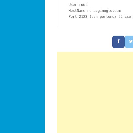
  User root

  HostName nuhazginoglu.com

  Port 2123 (ssh portunuz 22 ise,