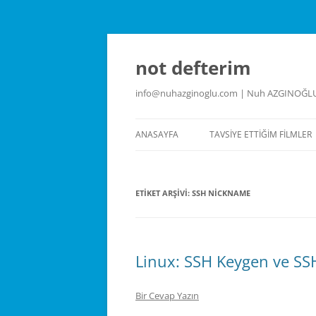
İçeriğe
atla
not defterim
info@nuhazginoglu.com | Nuh AZGINOĞL
ANASAYFA
TAVSIYE ETTIĞIM FILMLER
ETIKET ARŞIVI:
SSH NICKNAME
Linux: SSH Keygen ve S
Bir Cevap Yazın