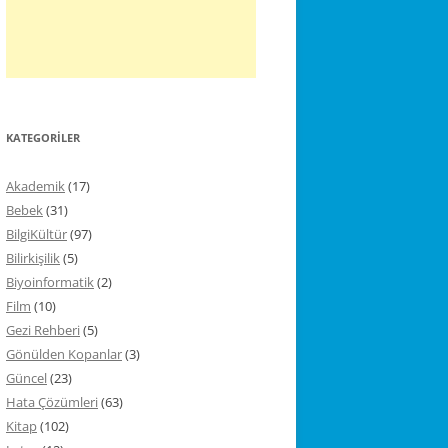
KATEGORILER
Akademik
(17)
Bebek
(31)
BilgiKültür
(97)
Bilirkişilik
(5)
Biyoinformatik
(2)
Film
(10)
Gezi Rehberi
(5)
Gönülden Kopanlar
(3)
Güncel
(23)
Hata Çözümleri
(63)
Kitap
(102)