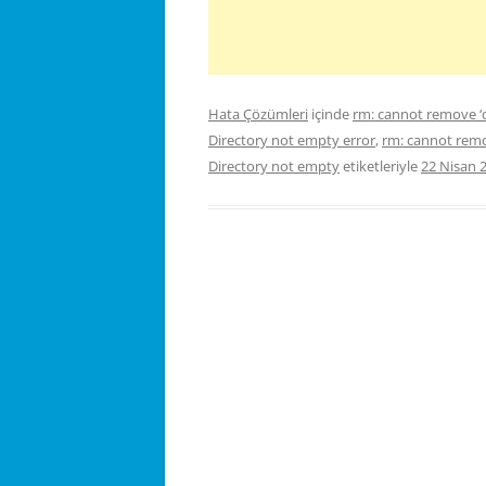
Hata Çözümleri
içinde
rm: cannot remove ‘d
Directory not empty error
,
rm: cannot remov
Directory not empty
etiketleriyle
22 Nisan 