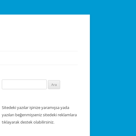
Arama:
Sitedeki yazılar işinize yaramışsa yada
yazıları beğenmişseniz sitedeki reklamlara
tıklayarak destek olabilirsiniz.