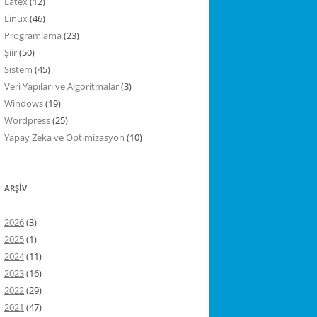
Latex
(12)
Linux
(46)
Programlama
(23)
Şiir
(50)
Sistem
(45)
Veri Yapıları ve Algoritmalar
(3)
Windows
(19)
Wordpress
(25)
Yapay Zeka ve Optimizasyon
(10)
ARŞIV
2026
(3)
2025
(1)
2024
(11)
2023
(16)
2022
(29)
2021
(47)