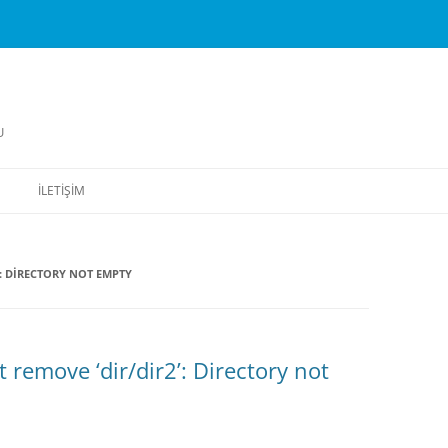
U
İLETIŞIM
: DIRECTORY NOT EMPTY
remove ‘dir/dir2’: Directory not