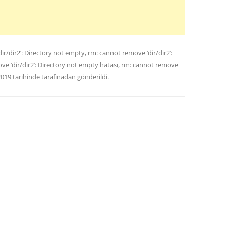
ir/dir2’: Directory not empty
,
rm: cannot remove ‘dir/dir2’:
e ‘dir/dir2’: Directory not empty hatası
,
rm: cannot remove
2019
tarihinde
tarafınadan gönderildi.