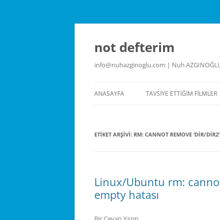
İçeriğe
atla
not defterim
info@nuhazginoglu.com | Nuh AZGINOĞL
ANASAYFA
TAVSIYE ETTIĞIM FILMLER
ETIKET ARŞIVI:
RM: CANNOT REMOVE ‘DIR/DIR2’
Linux/Ubuntu rm: cannot 
empty hatası
Bir Cevap Yazın