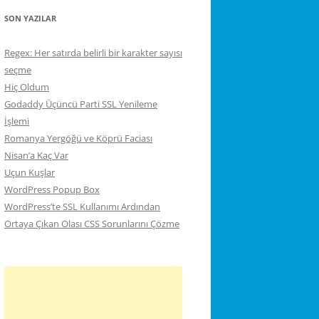
SON YAZILAR
Regex: Her satırda belirli bir karakter sayısı
seçme
Hiç Oldum
Godaddy Üçüncü Parti SSL Yenileme
İşlemi
Romanya Yergöğü ve Köprü Faciası
Nisan’a Kaç Var
Uçun Kuşlar
WordPress Popup Box
WordPress’te SSL Kullanımı Ardından
Ortaya Çıkan Olası CSS Sorunlarını Çözme