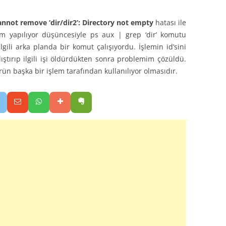
annot remove ‘dir/dir2’: Directory not empty
hatası ile
şlem yapılıyor düşüncesiyle ps aux | grep ‘dir’ komutu
lgili arka planda bir komut çalışıyordu. İşlemin id’sini
ıştırıp ilgili işi öldürdükten sonra problemim çözüldü.
ün başka bir işlem tarafından kullanılıyor olmasıdır.