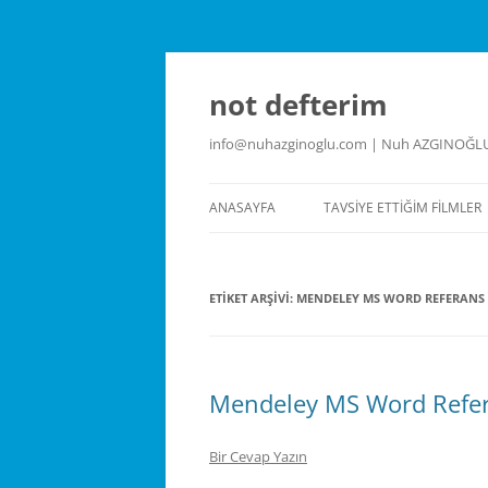
İçeriğe
atla
not defterim
info@nuhazginoglu.com | Nuh AZGINOĞL
ANASAYFA
TAVSIYE ETTIĞIM FILMLER
ETIKET ARŞIVI:
MENDELEY MS WORD REFERANS
Mendeley MS Word Refer
Bir Cevap Yazın