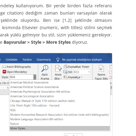
deley kullanıyorum. Bir yerde birden fazla referans
rge citation) dediğim zaman bunları varsayılan olarak
] şeklinde oluyordu. Ben ise [1,2] şeklinde olmasını
kısmında Elsevier (numeric, with titles) stilini seçmek
larak yüklü gelmiyor bu stil, sizin yüklemeniz gerekiyor.
le
Başvurular > Style > More Styles
diyoruz.