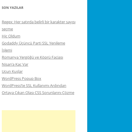
SON YAZILAR
Regex: Her satırda belirli bir karakter sayısı
seçme
Hiç Oldum
Godaddy Üçüncü Parti SSL Yenileme
İşlemi
Romanya Yergöğü ve Köprü Faciası
Nisan’a Kaç Var
Uçun Kuşlar
WordPress Popup Box
WordPress’te SSL Kullanımı Ardından
Ortaya Çıkan Olası CSS Sorunlarını Çözme