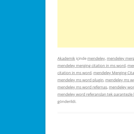
Akademik
içinde
mendeley
,
mendeley merg
mendeley merging citation in ms word
,
men
citation in ms word
,
mendeley Merging Citat
mendeley ms word plugin
,
mendeley ms wo
mendeley ms word refernas
,
mendeley word
mendeley word referansları tek parantezle 
gönderildi.