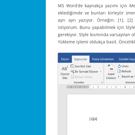
MS Word’de kaynakça yazımı için Men
eklediğimde ve bunları birleştir (me
ayrı ayrı yazıyor. Örneğin; [1], [2
istiyorum. Bunu yapabilmek için Style 
gerekiyor. Style kısmında varsayılan o
Yükleme işlemi oldukça basit. Öncelik