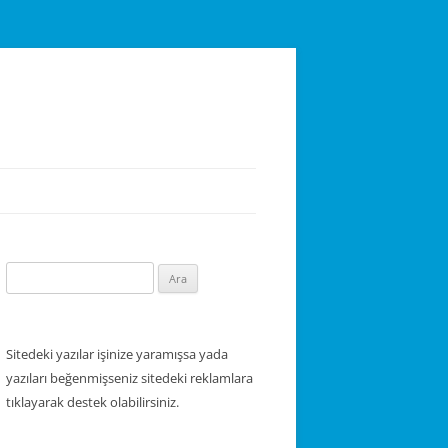
Arama:
Sitedeki yazılar işinize yaramışsa yada
yazıları beğenmişseniz sitedeki reklamlara
tıklayarak destek olabilirsiniz.