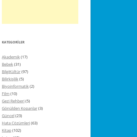
KATEGORILER
Akademik
(17)
Bebek
(31)
BilgiKültür
(97)
Bilirkişilik
(5)
Biyoinformatik
(2)
Film
(10)
Gezi Rehberi
(5)
Gönülden Kopanlar
(3)
Güncel
(23)
Hata Çözümleri
(63)
Kitap
(102)