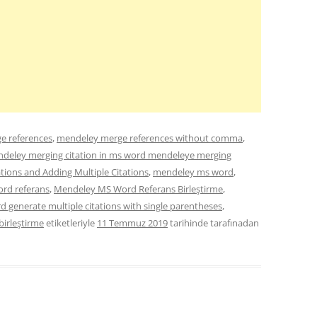
e references
,
mendeley merge references without comma
,
deley merging citation in ms word mendeleye merging
ions and Adding Multiple Citations
,
mendeley ms word
,
rd referans
,
Mendeley MS Word Referans Birleştirme
,
 generate multiple citations with single parentheses
,
birleştirme
etiketleriyle
11 Temmuz 2019
tarihinde
tarafınadan