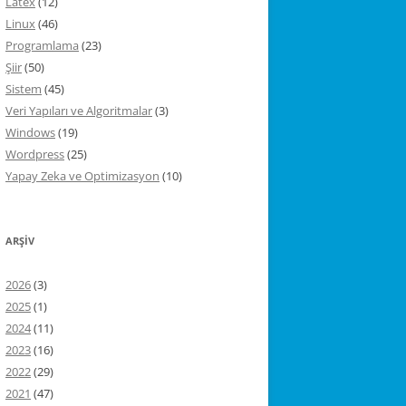
Latex
(12)
Linux
(46)
Programlama
(23)
Şiir
(50)
Sistem
(45)
Veri Yapıları ve Algoritmalar
(3)
Windows
(19)
Wordpress
(25)
Yapay Zeka ve Optimizasyon
(10)
ARŞIV
2026
(3)
2025
(1)
2024
(11)
2023
(16)
2022
(29)
2021
(47)