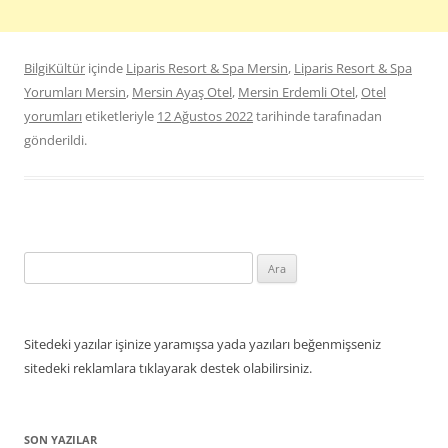
BilgiKültür
içinde
Liparis Resort & Spa Mersin
,
Liparis Resort & Spa
Yorumları Mersin
,
Mersin Ayaş Otel
,
Mersin Erdemli Otel
,
Otel
yorumları
etiketleriyle
12 Ağustos 2022
tarihinde
tarafınadan
gönderildi.
Arama:
Sitedeki yazılar işinize yaramışsa yada yazıları beğenmişseniz
sitedeki reklamlara tıklayarak destek olabilirsiniz.
SON YAZILAR