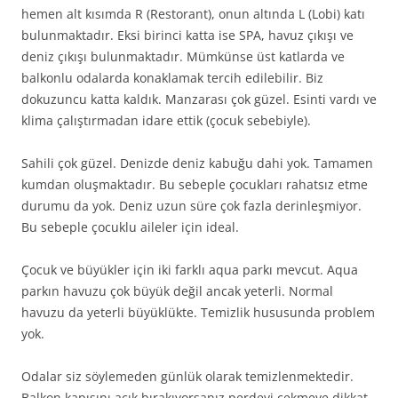
hemen alt kısımda R (Restorant), onun altında L (Lobi) katı
bulunmaktadır. Eksi birinci katta ise SPA, havuz çıkışı ve
deniz çıkışı bulunmaktadır. Mümkünse üst katlarda ve
balkonlu odalarda konaklamak tercih edilebilir. Biz
dokuzuncu katta kaldık. Manzarası çok güzel. Esinti vardı ve
klima çalıştırmadan idare ettik (çocuk sebebiyle).
Sahili çok güzel. Denizde deniz kabuğu dahi yok. Tamamen
kumdan oluşmaktadır. Bu sebeple çocukları rahatsız etme
durumu da yok. Deniz uzun süre çok fazla derinleşmiyor.
Bu sebeple çocuklu aileler için ideal.
Çocuk ve büyükler için iki farklı aqua parkı mevcut. Aqua
parkın havuzu çok büyük değil ancak yeterli. Normal
havuzu da yeterli büyüklükte. Temizlik hususunda problem
yok.
Odalar siz söylemeden günlük olarak temizlenmektedir.
Balkon kapısını açık bırakıyorsanız perdeyi çekmeye dikkat