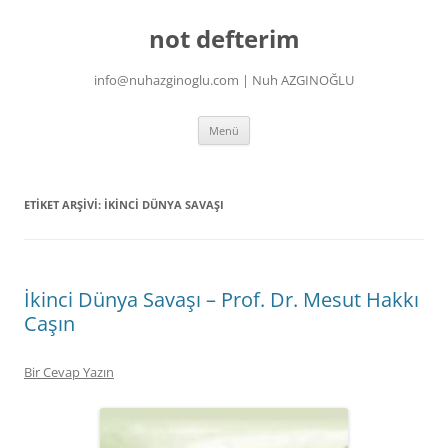
İçeriğe
atla
not defterim
info@nuhazginoglu.com | Nuh AZGINOĞLU
Menü
ETIKET ARŞIVI:
İKINCI DÜNYA SAVAŞI
İkinci Dünya Savaşı – Prof. Dr. Mesut Hakkı
Caşın
Bir Cevap Yazın