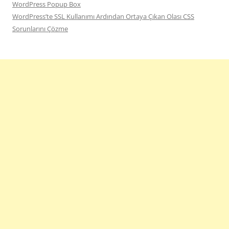
WordPress Popup Box
WordPress’te SSL Kullanımı Ardından Ortaya Çıkan Olası CSS
Sorunlarını Çözme