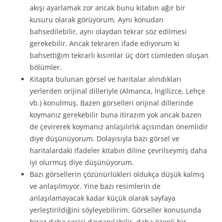
akışı ayarlamak zor ancak bunu kitabın ağır bir
kusuru olarak görüyorum. Aynı konudan
bahsedilebilir, aynı olaydan tekrar söz edilmesi
gerekebilir. Ancak tekraren ifade ediyorum ki
bahsettiğim tekrarlı kısımlar üç dört cümleden oluşan
bölümler.
Kitapta bulunan görsel ve haritalar alındıkları
yerlerden orijinal dilleriyle (Almanca, İngilizce, Lehçe
vb.) konulmuş. Bazen görselleri orijinal dillerinde
koymanız gerekebilir buna itirazım yok ancak bazen
de çevirerek koymanız anlaşılırlık açısından önemlidir
diye düşünüyorum. Dolayısıyla bazı görsel ve
haritalardaki ifadeler kitabın diline çevrilseymiş daha
iyi olurmuş diye düşünüyorum.
Bazı görsellerin çözünürlükleri oldukça düşük kalmış
ve anlaşılmıyor. Yine bazı resimlerin de
anlaşılamayacak kadar küçük olarak sayfaya
yerleştirildiğini söyleyebilirim. Görseller konusunda
biraz daha seçici davranılabilir, daha özenli bir