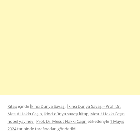
Kitap
içinde
İkinci Dünya Savaşı
,
İkinci Dünya Savaşı - Prof. Dr.
Mesut Hakkı Caşın
,
ikinci dünya savaşı kitap
,
Mesut Hakkı Caşın
,
nobel yayınevi
,
Prof. Dr. Mesut Hakkı Caşın
etiketleriyle
1 Mayıs
2024
tarihinde
tarafınadan gönderildi.