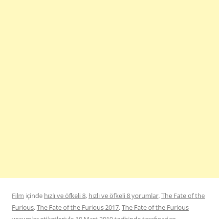
Film
içinde
hızlı ve öfkeli 8
,
hızlı ve öfkeli 8 yorumlar
,
The Fate of the
Furious
,
The Fate of the Furious 2017
,
The Fate of the Furious