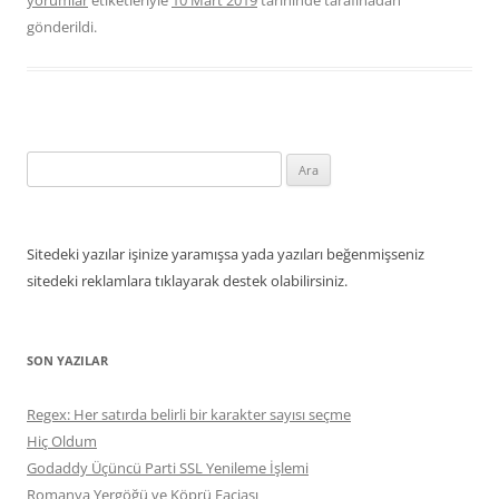
yorumlar
etiketleriyle
10 Mart 2019
tarihinde
tarafınadan
gönderildi.
Arama:
Sitedeki yazılar işinize yaramışsa yada yazıları beğenmişseniz
sitedeki reklamlara tıklayarak destek olabilirsiniz.
SON YAZILAR
Regex: Her satırda belirli bir karakter sayısı seçme
Hiç Oldum
Godaddy Üçüncü Parti SSL Yenileme İşlemi
Romanya Yergöğü ve Köprü Faciası