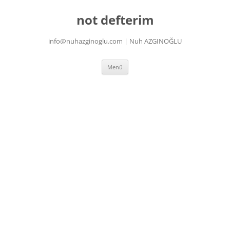
İçeriğe
atla
not defterim
info@nuhazginoglu.com | Nuh AZGINOĞLU
Menü