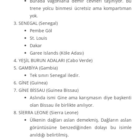
Burada vagonlarla demir cevheri taşınıyor. Bu
trene yolcu binmesi ücretsiz ama kompartıman
yok.
SENEGAL (Senegal)
Pembe Göl
St. Louis
Dakar
Garee Islands (Köle Adası)
YEŞİL BURUN ADALARI (Cabo Verde)
GAMBİYA (Gambia)
Tek sınırı Senegal iledir.
GİNE (Guinea)
GİNE BİSSAU (Guinea Bissau)
Aslında ismi Gine ama karışmasın diye başkenti
olan Bissau ile birlikte anılıyor.
SİERRA LEONE (Sierra Leone)
Ülkenin dağları aslan demekmiş. Dağların aslan
görüntüsüne benzediğinden dolayı bu isimle
anıldığı belirtilmiş.