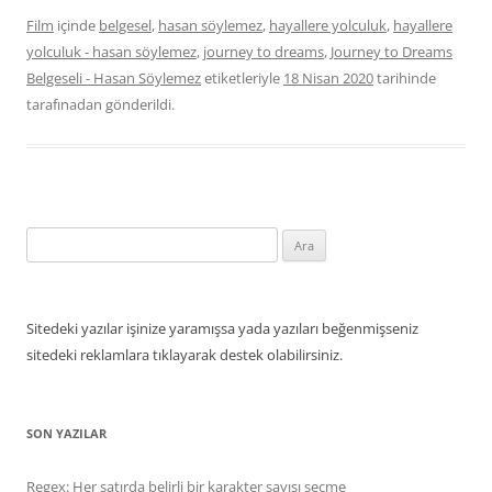
Film
içinde
belgesel
,
hasan söylemez
,
hayallere yolculuk
,
hayallere
yolculuk - hasan söylemez
,
journey to dreams
,
Journey to Dreams
Belgeseli - Hasan Söylemez
etiketleriyle
18 Nisan 2020
tarihinde
tarafınadan gönderildi.
Arama:
Sitedeki yazılar işinize yaramışsa yada yazıları beğenmişseniz
sitedeki reklamlara tıklayarak destek olabilirsiniz.
SON YAZILAR
Regex: Her satırda belirli bir karakter sayısı seçme