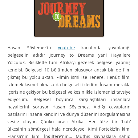
Hasan Söylemez’in
youtube
kanalında yayınladığı
belgeselin adıdır Journey to Dreams yani Hayallere
Yolculuk. Bisikletle tüm Afrika’yı gezerek belgesel yapmış
kendisi. Belgesel 10 bölümden oluşuyor ancak bir de film
çıkmış bu yolculuktan. Filmin ismi ise Tenere. Henüz filmi
izlemek kısmet olmasa da belgeseli izledim. İnsanı merakla
içerisine çekiyor bu belgesel ve kesinlikle izlemenizi tavsiye
ediyorum. Belgesel boyunca karşılaştıkları insanlara
hayallerini soruyor Hasan Söylemez. Aldığı cevapların
bazılarını insana kendini ve dünya düzenini sorgulamasına
vesile oluyor. Çünkü orası Afrika. Her ülke bir ‘batı’
ülkesinin sömürgesi hala neredeyse. Kimi Portekiz’in kimi
Fransa’nın kimi İngiltere’nin… Müthiş kaynaklara sahip