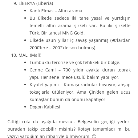
LİBERYA (Liberia)
Kanlı Elmas – Altın arama
Bu ülkede sadece iki tane yasal ve yurtdışın
temelli altın arama şirketi var. Bu iki şirkette
Türk. Bir tanesi MNG Gold.
Ülkede uzun yıllar iç savaş yaşanmış (90’lardan
2000’lere – 2002’de son bulmuş).
MALİ (Mali)
Tumbuktu terörize ve çok tehlikeli bir bölge.
Cenne Cami – 700 yıldır ayakta duran toprak
yapı. Her sene imece usulü bakım yapılıyor.
Kıyafet yapımı – Kumaşı kadınlar boyuyor, ahşap
tokaçlarla ütüleniyor. Ama Çin’den gelen ucuz
kumaşlar bunun da önünü kapatıyor.
Dogon Kabilesi
Gittiği rota da aşağıda mevcut. Belgeselin geçtiği yerleri
buradan takip edebilir misiniz? Rotayı tamamladı mı bu
yazıyı yazdığım an itibariyle bilmiyorum. 🙂