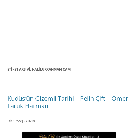
ETIKET ARŞIVI:
HALILURRAHMAN CAMI
Kudüs’ün Gizemli Tarihi – Pelin Çift – Ömer
Faruk Harman
Bir Cevap Yazın