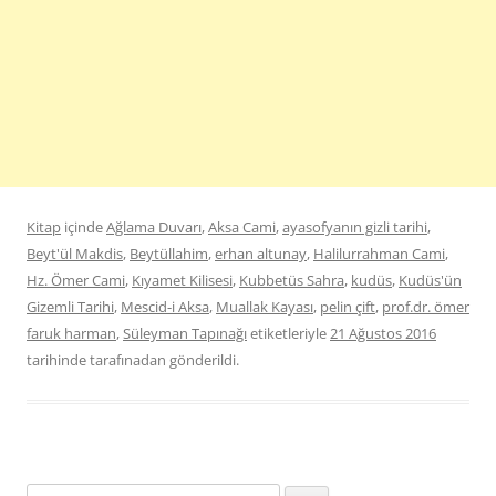
Kitap
içinde
Ağlama Duvarı
,
Aksa Cami
,
ayasofyanın gizli tarihi
,
Beyt'ül Makdis
,
Beytüllahim
,
erhan altunay
,
Halilurrahman Cami
,
Hz. Ömer Cami
,
Kıyamet Kilisesi
,
Kubbetüs Sahra
,
kudüs
,
Kudüs'ün
Gizemli Tarihi
,
Mescid-i Aksa
,
Muallak Kayası
,
pelin çift
,
prof.dr. ömer
faruk harman
,
Süleyman Tapınağı
etiketleriyle
21 Ağustos 2016
tarihinde
tarafınadan gönderildi.