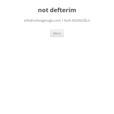
İçeriğe
atla
not defterim
info@nuhazginoglu.com | Nuh AZGINOĞLU
Menü