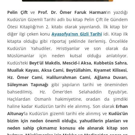
Pelin Çift
ve
Prof. Dr. Ömer Faruk Harman
‘ın yazdığı
Kudüs’ün Gizemli Tarihi adlı bu kitap Pelin Çift ile Gündem
Ötesi Kitaplığı’nın 2. kitabı olarak yayınlandı. İlk kitap bir
diğer ilgi çeken konu
Ayasofya’nın Gizli Tarihi
idi. Kitap ilk
kitapta olduğu gibi röportaj şeklinde ilerlemiş. Öncelikle
Kudüs’ün Yahudiler, Hristiyanlar ve son olarak da
Müslümanlar için neden kutsal olduğu anlatılıyor.
Kudüs’teki
Beyt’ül Makdis, Mescid-i Aksa, Kubbetüs Sahra,
Muallak Kayası, Aksa Cami, Beytüllahim, Kıyamet Kilisesi,
Hz. Ömer Cami, Halilurrahman Cami, Ağlama Duvarı,
Süleyman Tapınağı
gibi yapıların tarihi ve öneminden
bahsedilmiş. Hz. Ömer’den Selahaddin Eyyubi’ye,
Haçlılardan Osmanlı hakimiyetine, oradan da şimdiki
haline kadar Kudüs’ün tarihi ele alınmış. Son olarak
Erhan
Altunay
‘la Kudüs’ün gizemli tarihi ele alınmış ve
Kudüs’ün
bizim için neden önemli olduğu, yahudilerin planları ve
neden sahip çıkmamız konusu ele alınarak kitap son